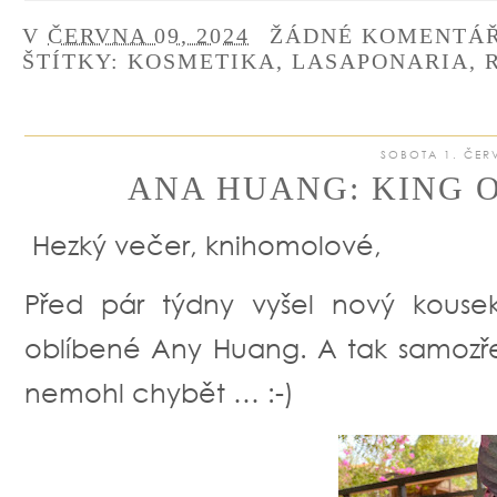
V
ČERVNA 09, 2024
ŽÁDNÉ KOMENTÁ
ŠTÍTKY:
KOSMETIKA
,
LASAPONARIA
,
SOBOTA 1. ČER
ANA HUANG: KING OF
Hezký večer, knihomolové,
Před pár týdny vyšel nový kouse
oblíbené Any Huang. A tak samoz
nemohl chybět … :-)