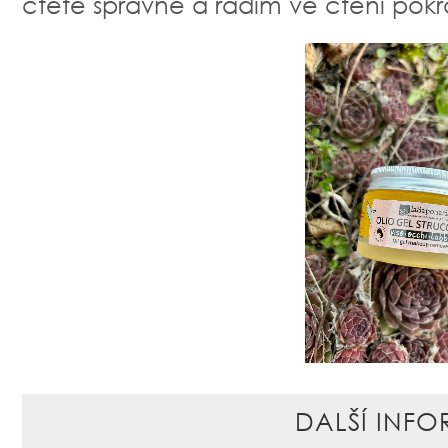
čtete správně a radím ve čtení po
DALŠÍ INFO