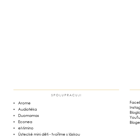
SPOLUPRACUJI
Face
Arome
Insta
Audiotéka
Blogl
Duomamas
YouT
Econea
Bloge
eMimino
Ústecké mini děti - tvoříme s láskou