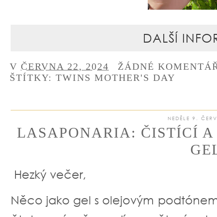
DALŠÍ INFO
V
ČERVNA 22, 2024
ŽÁDNÉ KOMENTÁ
ŠTÍTKY:
TWINS MOTHER'S DAY
NEDĚLE 9. ČER
LASAPONARIA: ČISTÍCÍ 
GE
Hezký večer,
Něco jako gel s olejovým podtónem,