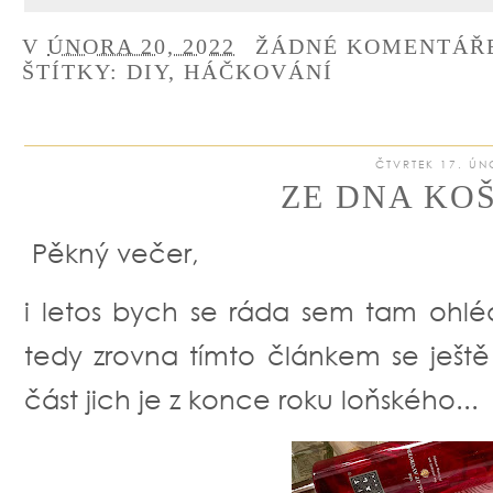
V
ÚNORA 20, 2022
ŽÁDNÉ KOMENTÁŘ
ŠTÍTKY:
DIY
,
HÁČKOVÁNÍ
ČTVRTEK 17. ÚN
ZE DNA KOŠ
Pěkný večer,
i letos bych se ráda sem tam ohlé
tedy zrovna tímto článkem se ješt
část jich je z konce roku loňského...