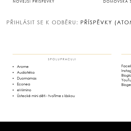
NOVĚJŠÍ PŘÍSPĚVKY
DOMOVSKÁ 
PŘIHLÁSIT SE K ODBĚRU:
PŘÍSPĚVKY (ATO
SPOLUPRACUJI
Face
Arome
Insta
Audiotéka
Blogl
Duomamas
YouT
Econea
Bloge
eMimino
Ústecké mini děti - tvoříme s láskou