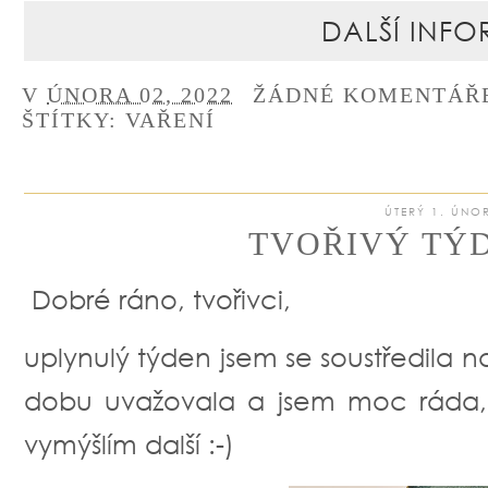
DALŠÍ INFO
V
ÚNORA 02, 2022
ŽÁDNÉ KOMENTÁŘ
ŠTÍTKY:
VAŘENÍ
ÚTERÝ 1. ÚNO
TVOŘIVÝ TÝD
Dobré ráno, tvořivci,
uplynulý týden jsem se soustředila na
dobu uvažovala a jsem moc ráda, 
vymýšlím další :-)