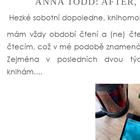
ANNA TODD: AFTER, S
Hezké sobotní dopoledne, knihomo
mám vždy období čtení a (ne) čtení
čtecím, což v mé podobě znamená, 
Zejména v posledních dvou tý
knihám....