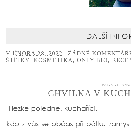
DALŠÍ INFO
V
ÚNORA 28, 2022
ŽÁDNÉ KOMENTÁŘ
ŠTÍTKY:
KOSMETIKA
,
ONLY BIO
,
RECE
PÁTEK 25. ÚNO
CHVILKA V KUCHY
Hezké poledne, kuchaříci,
kdo z vás se občas při pátku zamysl