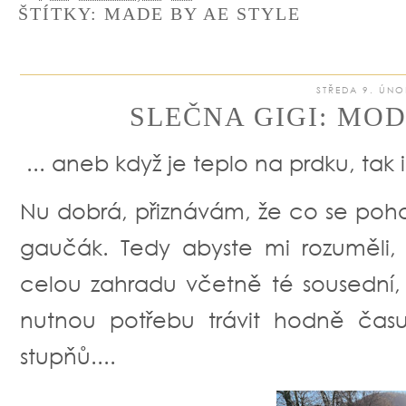
ŠTÍTKY:
MADE BY AE STYLE
STŘEDA 9. ÚNO
SLEČNA GIGI: MOD
... aneb když je teplo na prdku, tak 
Nu dobrá, přiznávám, že co se pohod
gaučák. Tedy abyste mi rozuměli,
celou zahradu včetně té sousední,
nutnou potřebu trávit hodně čas
stupňů....