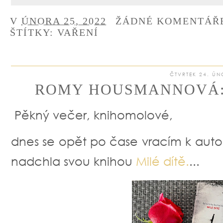
V
ÚNORA 25, 2022
ŽÁDNÉ KOMENTÁŘ
ŠTÍTKY:
VAŘENÍ
ČTVRTEK 24. ÚN
ROMY HOUSMANNOVÁ: M
Pěkný večer, knihomolové,
dnes se opět po čase vracím k au
nadchla svou knihou
Milé dítě.
...