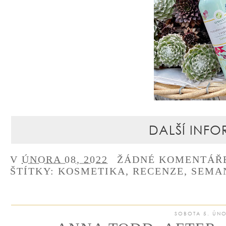
DALŠÍ INFO
V
ÚNORA 08, 2022
ŽÁDNÉ KOMENTÁŘ
ŠTÍTKY:
KOSMETIKA
,
RECENZE
,
SEMA
SOBOTA 5. ÚN