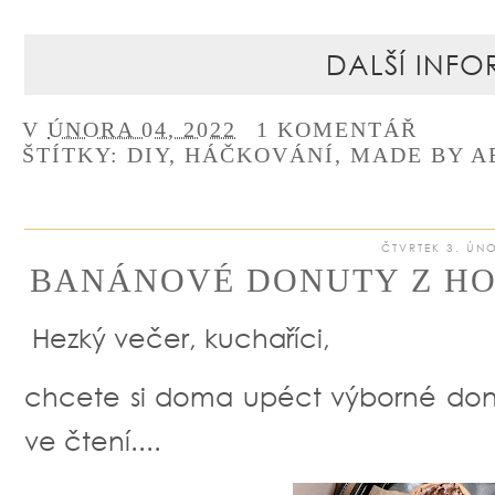
DALŠÍ INFO
V
ÚNORA 04, 2022
1 KOMENTÁŘ
ŠTÍTKY:
DIY
,
HÁČKOVÁNÍ
,
MADE BY A
ČTVRTEK 3. ÚN
BANÁNOVÉ DONUTY Z HO
Hezký večer, kuchaříci,
chcete si doma upéct výborné don
ve čtení....