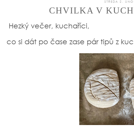
STŘEDA 2. ÚNO
CHVILKA V KUCHY
Hezký večer, kuchaříci,
co si dát po čase zase pár tipů z kuc