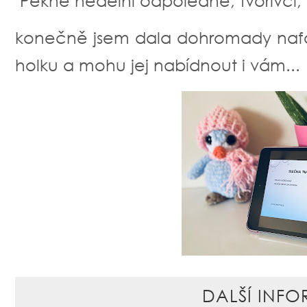
Pěkné nedělní odpoledne, tvořivci,
konečně jsem dala dohromady naf
holku a mohu jej nabídnout i vám...
DALŠÍ INFO