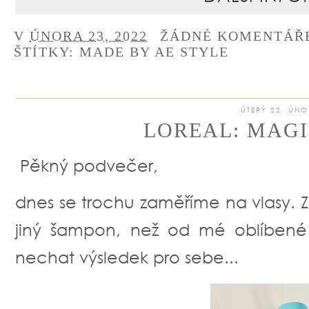
V
ÚNORA 23, 2022
ŽÁDNÉ KOMENTÁŘ
ŠTÍTKY:
MADE BY AE STYLE
ÚTERÝ 22. ÚNO
LOREAL: MAG
Pěkný podvečer,
dnes se trochu zaměříme na vlasy. Z
jiný šampon, než od mé oblíbené 
nechat výsledek pro sebe...