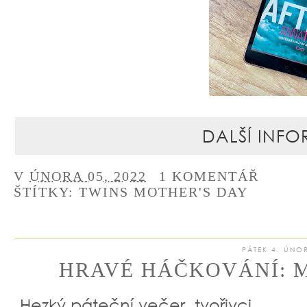
DALŠÍ INFO
V
ÚNORA 05, 2022
1 KOMENTÁŘ
ŠTÍTKY:
TWINS MOTHER'S DAY
PÁTEK 4. ÚNO
HRAVÉ HÁČKOVÁNÍ: 
Hezký páteční večer, tvořivci,