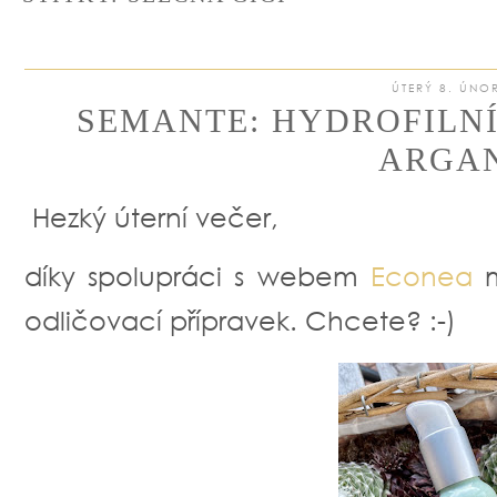
ÚTERÝ 8. ÚNO
SEMANTE: HYDROFILNÍ
ARGA
Hezký úterní večer,
díky spolupráci s webem
Econea
m
odličovací přípravek. Chcete? :-)