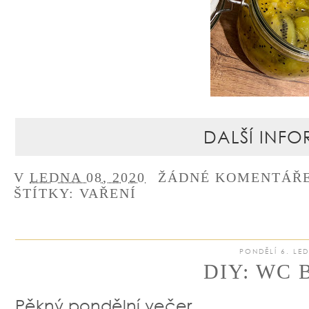
DALŠÍ INFO
V
LEDNA 08, 2020
ŽÁDNÉ KOMENTÁŘ
ŠTÍTKY:
VAŘENÍ
PONDĚLÍ 6. LE
DIY: WC
Pěkný pondělní večer,