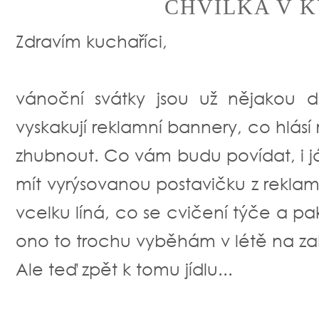
CHVILKA V K
Zdravím kuchaříci,
vánoční svátky jsou už nějakou
vyskakují reklamní bannery, co hlásí 
zhubnout. Co vám budu povídat, i já s
mít vyrýsovanou postavičku z rekla
vcelku líná, co se cvičení týče a pak
ono to trochu vyběhám v létě na zahr
Ale teď zpět k tomu jídlu...