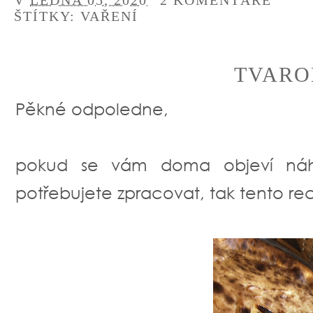
V
LEDNA 05, 2020
2 KOMENTÁŘE
ŠTÍTKY:
VAŘENÍ
TVARO
Pěkné odpoledne,
pokud se vám doma objeví náh
potřebujete zpracovat, tak tento rece