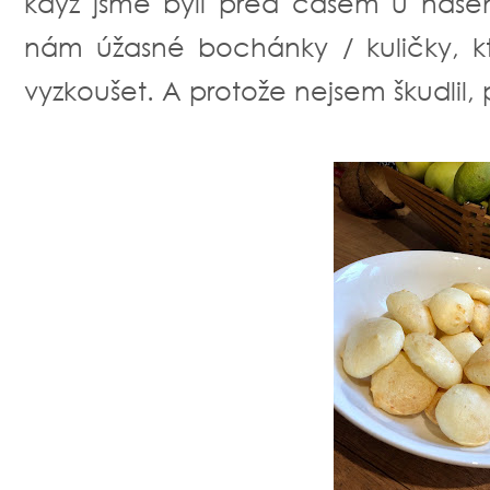
když jsme byli před časem u naše
nám úžasné bochánky / kuličky, k
vyzkoušet. A protože nejsem škudlil, 