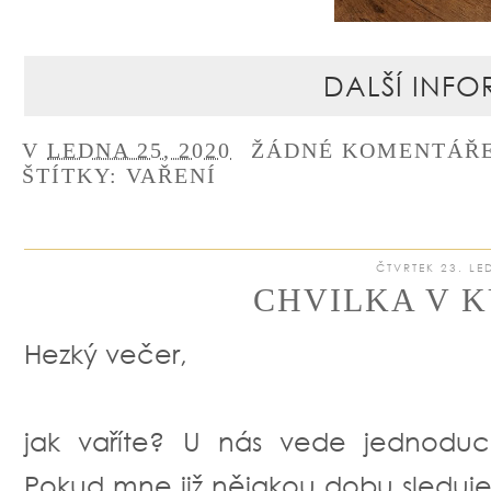
DALŠÍ INFO
V
LEDNA 25, 2020
ŽÁDNÉ KOMENTÁŘ
ŠTÍTKY:
VAŘENÍ
ČTVRTEK 23. LE
CHVILKA V K
Hezký večer,
jak vaříte? U nás vede jednoducho
Pokud mne již nějakou dobu sleduje