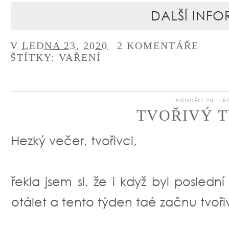
DALŠÍ INFO
V
LEDNA 23, 2020
2 KOMENTÁŘE
ŠTÍTKY:
VAŘENÍ
PONDĚLÍ 20. LE
TVOŘIVÝ T
Hezký večer, tvořivci,
řekla jsem si, že i když byl posled
otálet a tento týden taé začnu tvořivě