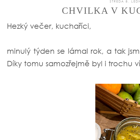
STŘEDA 8. LED
CHVILKA V KUC
Hezký večer, kuchaříci,
minulý týden se lámal rok, a tak jsme
Díky tomu samozřejmě byl i trochu víc