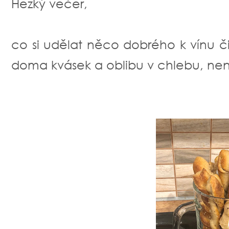
Hezký večer,
co si udělat něco dobrého k vínu č
doma kvásek a oblibu v chlebu, není