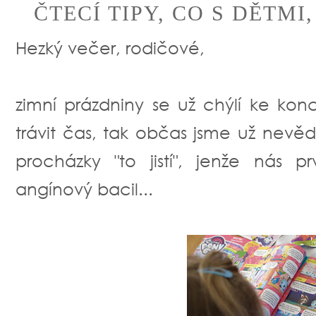
ČTECÍ TIPY, CO S DĚTM
Hezký večer, rodičové,
zimní prázdniny se už chýlí ke kon
trávit čas, tak občas jsme už nevěd
procházky "to jistí", jenže nás 
angínový bacil...