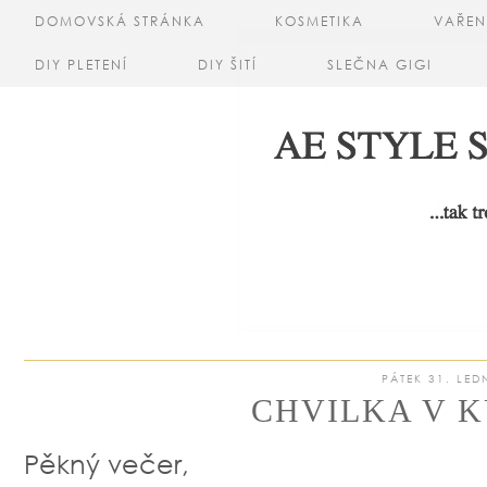
DOMOVSKÁ STRÁNKA
KOSMETIKA
VAŘEN
DIY PLETENÍ
DIY ŠITÍ
SLEČNA GIGI
PÁTEK 31. LED
CHVILKA V K
Pěkný večer,