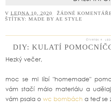
V
LEDNA 10, 2020
ŽÁDNÉ KOMENTÁŘ
ŠTÍTKY:
MADE BY AE STYLE
ČTVRTEK 9. LE
DIY: KULATÍ POMOCNÍČ
Hezký večer,
moc se mi líbí "homemade" pomoc
vám stačí málo materiálu a uděla
vám psala o
wc bombách
a teď se 