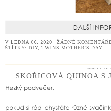
DALŠÍ INFO
V
LEDNA 06, 2020
ŽÁDNÉ KOMENTÁŘ
ŠTÍTKY:
DIY
,
TWINS MOTHER'S DAY
NEDĚLE 5. LED
SKOŘICOVÁ QUINOA S 
Hezký podvečer,
pokud si rádi chystáte různé svačin