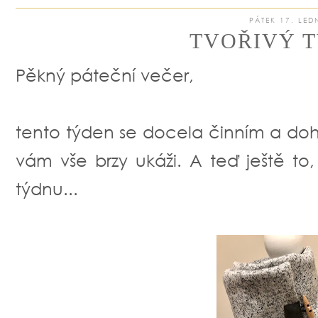
PÁTEK 17. LED
TVOŘIVÝ T
Pěkný páteční večer,
tento týden se docela činním a doh
vám vše brzy ukáži. A teď ještě to
týdnu...