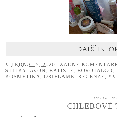
DALŠÍ INFO
V
LEDNA 15, 2020
ŽÁDNÉ KOMENTÁŘ
ŠTÍTKY:
AVON
,
BATISTE
,
BOROTALCO
,
KOSMETIKA
,
ORIFLAME
,
RECENZE
,
YV
ÚTERÝ 14. LED
CHLEBOVÉ 