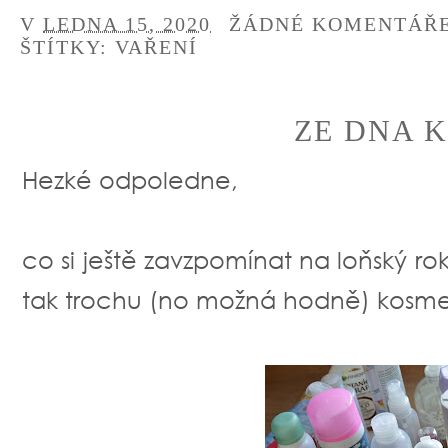
V
LEDNA 15, 2020
ŽÁDNÉ KOMENTÁŘ
ŠTÍTKY:
VAŘENÍ
ZE DNA K
Hezké odpoledne,
co si ještě zavzpomínat na loňský r
tak trochu (no možná hodně) kosme