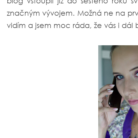
blog vstoupil již do šestého roku s
značným vývojem. Možná ne na první
vidím a jsem moc ráda, že vás i dál ba