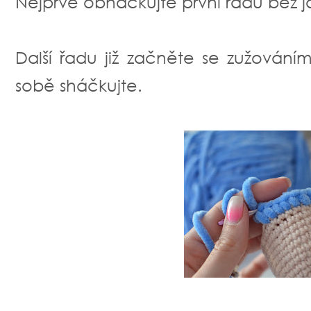
Nejprve obháčkujte první řadu bez 
Další řadu již začněte se zužování
sobě sháčkujte.