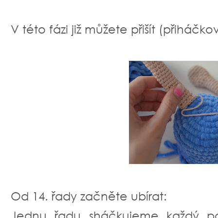
V této fázi již můžete přišít (přiháčko
Od 14. řady začněte ubírat:
Jednu řadu sháčkujeme každý pátý