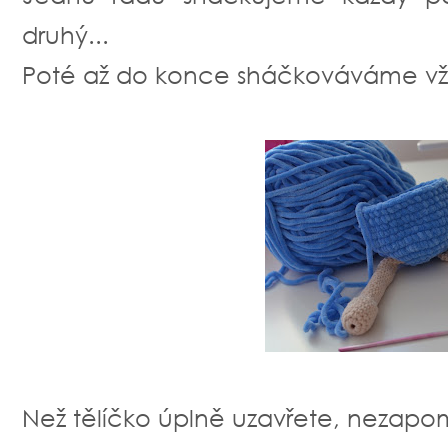
druhý...
Poté až do konce sháčkováváme vžd
Než tělíčko úplně uzavřete, nezapom