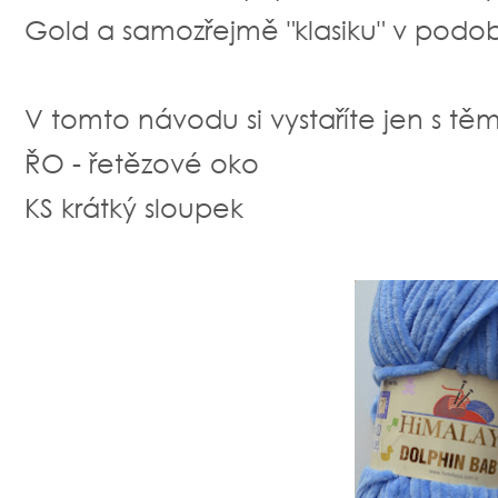
Gold a samozřejmě "klasiku" v pod
V tomto návodu si vystaříte jen s těm
ŘO - řetězové oko
KS krátký sloupek