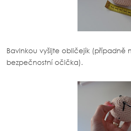
Bavlnkou vyšijte obličejík (případně 
bezpečnostní očička).