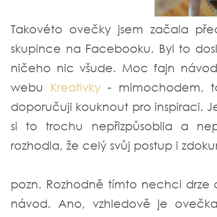
Takovéto ovečky jsem začala pře
skupince na Facebooku. Byl to dos
ničeho nic všude. Moc fajn návod 
webu
Kreativky
- mimochodem, to 
doporučuji kouknout pro inspiraci. 
si to trochu nepřizpůsobila a ne
rozhodla, že celý svůj postup i zdoku
pozn. Rozhodně tímto nechci drze 
návod. Ano, vzhledově je ovečk