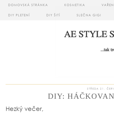
DOMOVSKÁ STRÁNKA
KOSMETIKA
VAŘEN
DIY PLETENÍ
DIY ŠITÍ
SLEČNA GIGI
STŘEDA 21. ČER
DIY: HÁČKOVA
Hezký večer,