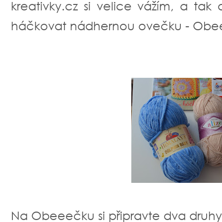
kreativky.cz si velice vážím, a ta
háčkovat nádhernou ovečku - Obeeeč
Na Obeeečku si připravte dva druhy př