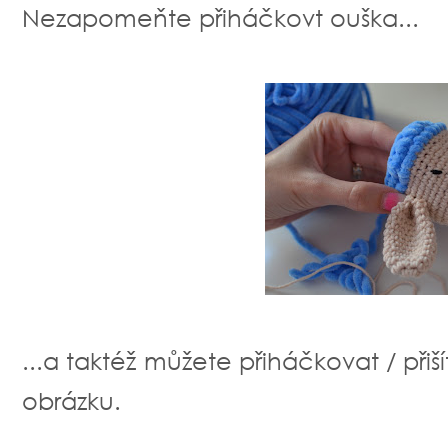
Nezapomeňte přiháčkovt ouška...
...a taktéž můžete přiháčkovat / přišít
obrázku.