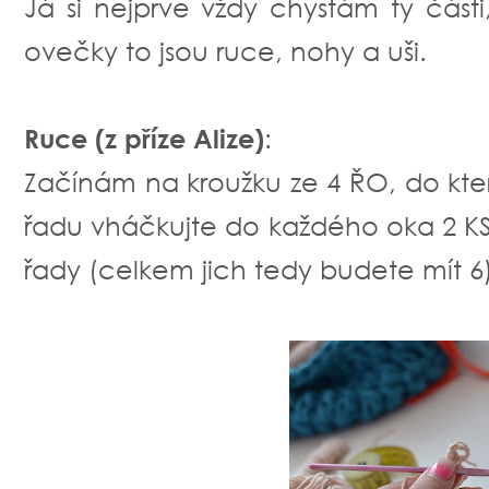
Já si nejprve vždy chystám ty části,
ovečky to jsou ruce, nohy a uši.
Ruce (z příze Alize)
:
Začínám na kroužku ze 4 ŘO, do kt
řadu vháčkujte do každého oka 2 KS
řady (celkem jich tedy budete mít 6)