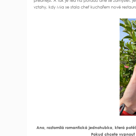
přednější. A tak je teď na pořadu dne se zamyslet, je
vztahy, kdy Mia se stala chef kuchařem nové restaur
Ano, roztomilá romantická jednohubka, která potěš
Pokud chcete vypnout h