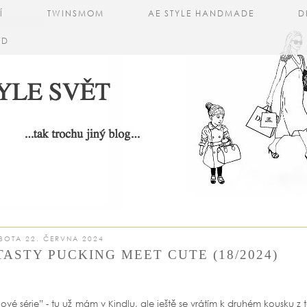
Í
TWINSMOM
AE STYLE HANDMADE
D
AD
BOTA 22. ČERVNA 2024
ASTY PUCKING MEET CUTE (18/2024)
é série” - tu už mám v Kindlu, ale ještě se vrátím k druhém kousku z 