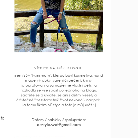
VÍTEJTE NA MÉM BLOGU,
jsem 35+ "twinsmom", kterou baví kosmetika, hand
made výrobky, vaření či pečení, knihy,
fotografování a samozřejmě vlastní děti... a
rozhodla se vše spojit do jednoho na blogu.
Začtěte se a uvidíte, že ani s dětmi veselý a
částečně "bezstarostný" život nekončí - naopak.
Já tomu říkám AE style a toto je můj svět ;-)
 to
Dotazy / nabídky / spolupráce:
aestyle.svet@gmail.com