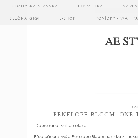
DOMOVSKÁ STRÁNKA
KOSMETIKA
VAŘEN
SLEČNA GIGI
E-SHOP
POVÍDKY - WATTP
SO
PENELOPE BLOOM: ONE T
Dobré ráno, knihomolové,
Před pár dny vyšla Penelope Bloom novinka z “hokejov