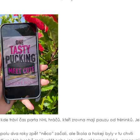
e tráví čas parta NHL hráčů, kteří zrovna mají pauzu od tréninků. Je
polu dva roky zpět “něco” začali, ale škola a hokeji byly v tu chvíli