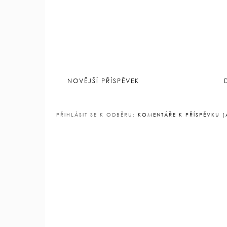
ŽÁDNÉ KOMENTÁŘE
OKOMENTOVAT
Děkuji za Váš komentář, Vaše data zpracovávám v soulad
NOVĚJŠÍ PŘÍSPĚVEK
PŘIHLÁSIT SE K ODBĚRU:
KOMENTÁŘE K PŘÍSPĚVKU 