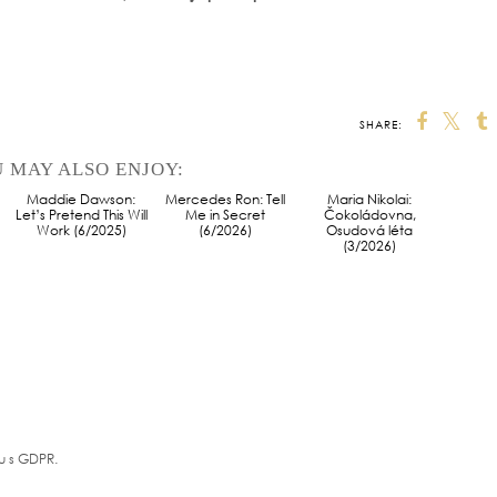
SHARE:
 MAY ALSO ENJOY:
Maddie Dawson:
Mercedes Ron: Tell
Maria Nikolai:
Let’s Pretend This Will
Me in Secret
Čokoládovna,
Work (6/2025)
(6/2026)
Osudová léta
(3/2026)