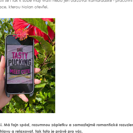
stli se i tak k sobě mají vrátit nebo jen udržovat kamarádské - pracovní
ace, kterou Nolan otevřel.
í. Má fajn spád, rozumnou zápletku a samozřejmě romantické rozuzlen
lavu a relaxovat, tak toto je právě pro vás.