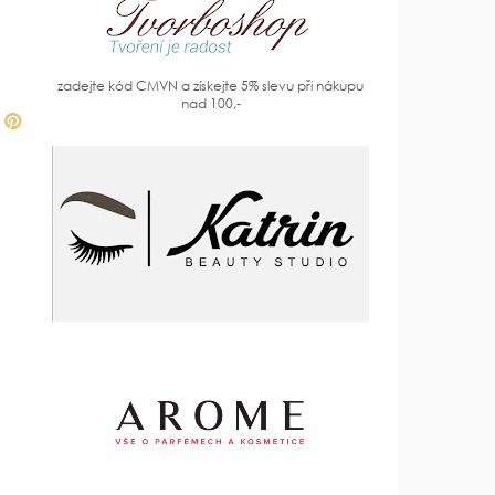
zadejte kód CMVN a získejte 5% slevu při nákupu
nad 100,-