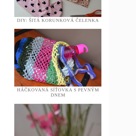
DIY: ŠITÁ KORUNKOVÁ ČELENKA
HÁČKOVANÁ SÍŤOVKA S PEVNÝM
DNEM