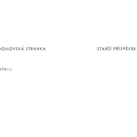
u s GDPR.
DOMOVSKÁ STRÁNKA
STARŠÍ PŘÍSPĚVEK
(ATOM)