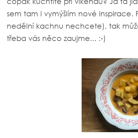
copak kuchtíte při víkendu? Já ta jí
sem tam i vymýšlím nové inspirace. Po
nedělní kachnu nechcete), tak můž
třeba vás něco zaujme... :-)