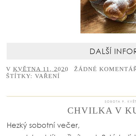
DALŠÍ INFO
V
KVĚTNA 11, 2020
ŽÁDNÉ KOMENTÁ
ŠTÍTKY:
VAŘENÍ
SOBOTA 9. KVĚ
CHVILKA V K
Hezký sobotní večer,