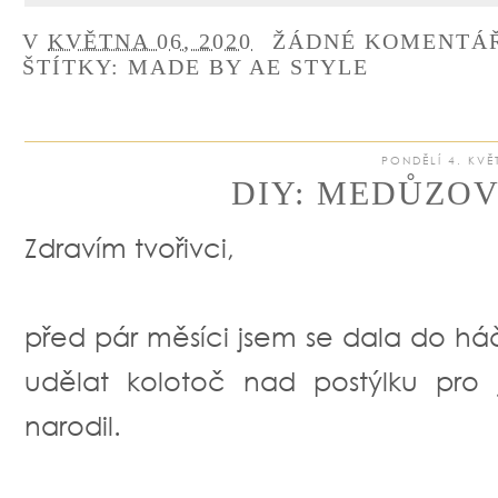
V
KVĚTNA 06, 2020
ŽÁDNÉ KOMENTÁ
ŠTÍTKY:
MADE BY AE STYLE
PONDĚLÍ 4. KVĚ
DIY: MEDŮZO
Zdravím tvořivci,
před pár měsíci jsem se dala do h
udělat kolotoč nad postýlku pro 
narodil.