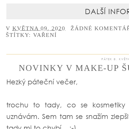
DALŠÍ INFO
V
KVĚTNA 09, 2020
ŽÁDNÉ KOMENTÁ
ŠTÍTKY:
VAŘENÍ
PÁTEK 8. KVĚT
NOVINKY V MAKE-UP ŠU
Hezký páteční večer,
trochu to tady, co se kosmetiky
uznávám. Sem tam se snažím zlepšit 
tady mi to chybí... :-)