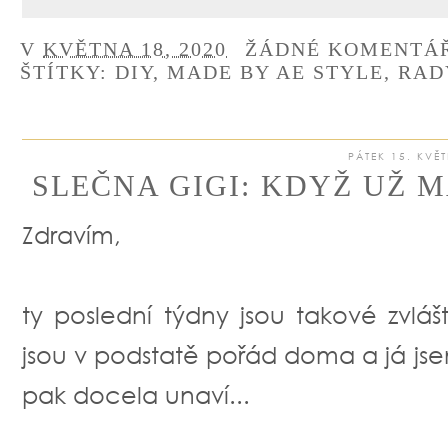
V
KVĚTNA 18, 2020
ŽÁDNÉ KOMENTÁ
ŠTÍTKY:
DIY
,
MADE BY AE STYLE
,
RAD
PÁTEK 15. KVĚ
SLEČNA GIGI: KDYŽ UŽ 
Zdravím,
ty poslední týdny jsou takové zvláštn
jsou v podstatě pořád doma a já js
pak docela unaví...