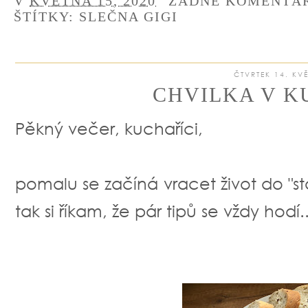
V
KVĚTNA 15, 2020
ŽÁDNÉ KOMENTÁ
ŠTÍTKY:
SLEČNA GIGI
ČTVRTEK 14. KV
CHVILKA V K
Pěkný večer, kuchaříci,
pomalu se začíná vracet život do "star
tak si říkam, že pár tipů se vždy hodí...