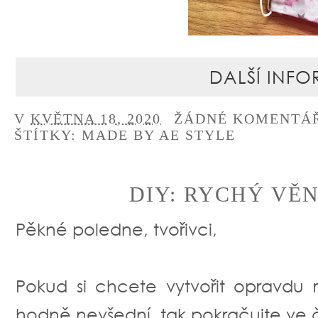
DALŠÍ INFO
V
KVĚTNA 18, 2020
ŽÁDNÉ KOMENTÁ
ŠTÍTKY:
MADE BY AE STYLE
DIY: RYCHÝ VĚ
Pěkné poledne, tvořivci,
Pokud si chcete vytvořit opravdu 
hodně nevšední, tak pokračujte ve čte