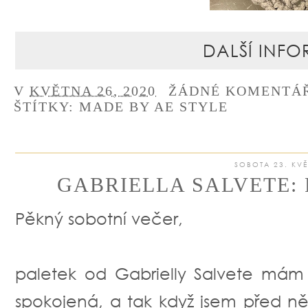
DALŠÍ INFO
V
KVĚTNA 26, 2020
ŽÁDNÉ KOMENTÁ
ŠTÍTKY:
MADE BY AE STYLE
SOBOTA 23. KVĚ
GABRIELLA SALVETE: 
Pěkný sobotní večer,
paletek od Gabrielly Salvete má
spokojená, a tak když jsem před n