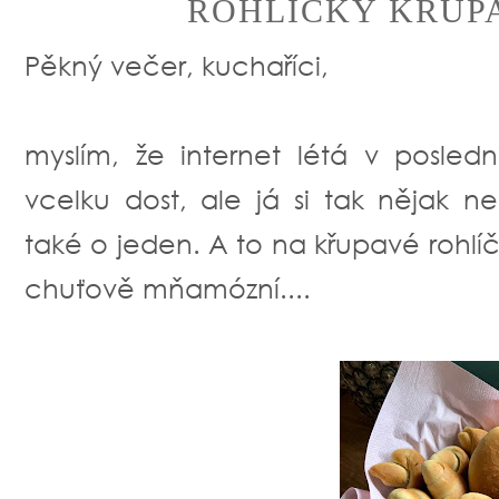
ROHLÍČKY KŘUP
Pěkný večer, kuchaříci,
myslím, že internet létá v posle
vcelku dost, ale já si tak nějak 
také o jeden. A to na křupavé rohl
chuťově mňamózní....