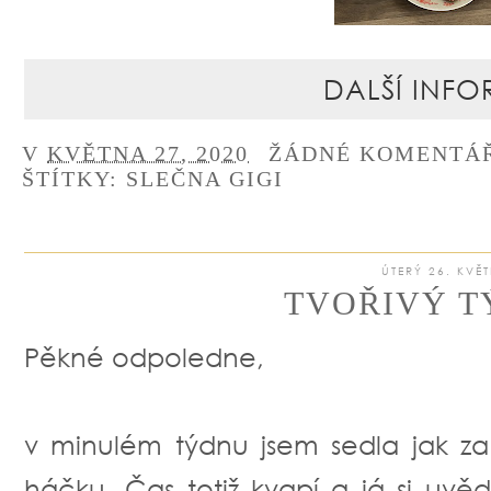
DALŠÍ INFO
V
KVĚTNA 27, 2020
ŽÁDNÉ KOMENTÁ
ŠTÍTKY:
SLEČNA GIGI
ÚTERÝ 26. KVĚ
TVOŘIVÝ T
Pěkné odpoledne,
v minulém týdnu jsem sedla jak za st
háčku. Čas totiž kvapí a já si uvě