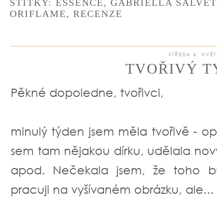
ŠTÍTKY:
ESSENCE
,
GABRIELLA SALVE
ORIFLAME
,
RECENZE
STŘEDA 6. KVĚ
TVOŘIVÝ T
Pěkné dopoledne, tvořivci,
minulý týden jsem měla tvořivě - o
sem tam nějakou dírku, udělala nový
apod. Nečekala jsem, že toho b
pracuji na vyšívaném obrázku, ale...