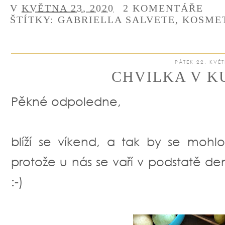
V
KVĚTNA 23, 2020
2 KOMENTÁŘE
ŠTÍTKY:
GABRIELLA SALVETE
,
KOSME
PÁTEK 22. KVĚ
CHVILKA V K
Pěkné odpoledne,
blíží se víkend, a tak by se mohlo
protože u nás se vaří v podstatě de
:-)