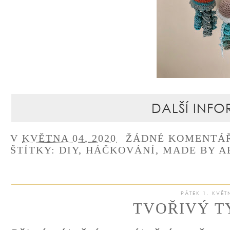
DALŠÍ INFO
V
KVĚTNA 04, 2020
ŽÁDNÉ KOMENTÁ
ŠTÍTKY:
DIY
,
HÁČKOVÁNÍ
,
MADE BY A
PÁTEK 1. KVĚT
TVOŘIVÝ T