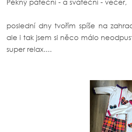
Pěkný páteční - a sváteční - večer,
poslední dny tvořím spíše na zahrad
ale i tak jsem si něco málo neodpusti
super relax....