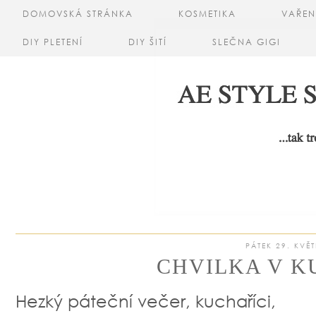
DOMOVSKÁ STRÁNKA
KOSMETIKA
VAŘEN
DIY PLETENÍ
DIY ŠITÍ
SLEČNA GIGI
PÁTEK 29. KVĚ
CHVILKA V K
Hezký páteční večer, kuchaříci,