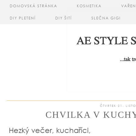
DOMOVSKÁ STRÁNKA
KOSMETIKA
VAŘEN
DIY PLETENÍ
DIY ŠITÍ
SLEČNA GIGI
ČTVRTEK 21. LIST
CHVILKA V KUCHYN
Hezký večer, kuchaříci,