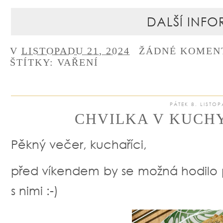
DALŠÍ INFO
V
LISTOPADU 21, 2024
ŽÁDNÉ KOMEN
ŠTÍTKY:
VAŘENÍ
PÁTEK 8. LISTO
CHVILKA V KUCHYN
Pěkný večer, kuchaříci,
před víkendem by se možná hodilo p
s nimi :-)