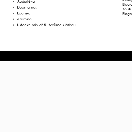
Audiotéka
Blogl
Duomamas
YouT
Econea
Bloge
eMimino
Ústecké mini děti - tvoříme s láskou