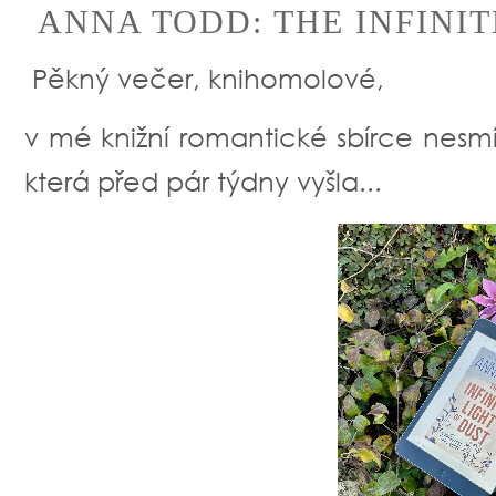
ANNA TODD: THE INFINITE
Pěkný večer, knihomolové,
v mé knižní romantické sbírce nes
která před pár týdny vyšla...