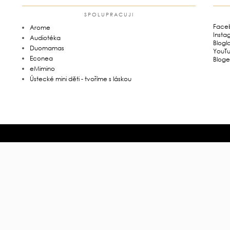
SPOLUPRACUJI
Face
Arome
Insta
Audiotéka
Blogl
Duomamas
YouT
Econea
Bloge
eMimino
Ústecké mini děti - tvoříme s láskou