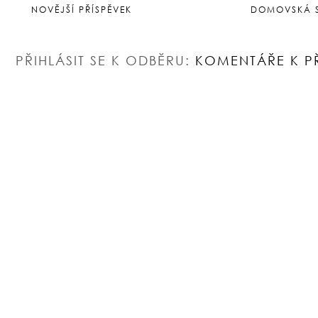
OKOMENTOVAT
Děkuji za Váš komentář, Vaše data zpr
NOVĚJŠÍ PŘÍSPĚVEK
DOMOVSKÁ 
PŘIHLÁSIT SE K ODBĚRU:
KOMENTÁŘE K P