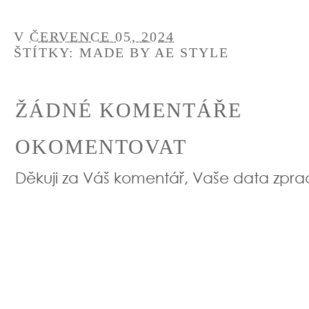
YOU MAY ALS
Tvořivé chvilky:
Tvořivé chvilky: únor
Tvořivé chvil
Leden
V
ČERVENCE 05, 2024
ŠTÍTKY:
MADE BY AE STYLE
ŽÁDNÉ KOMENTÁŘE