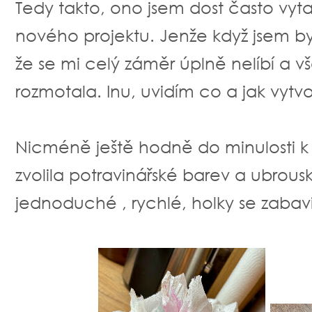
Tedy takto, ono jsem dost často vy
nového projektu. Jenže když jsem byl
že se mi celý záměr úplně nelíbí a v
rozmotala. Inu, uvidím co a jak vytv
Nicméně ještě hodně do minulosti k b
zvolila potravinářské barev a ubrous
jednoduché , rychlé, holky se zabavi