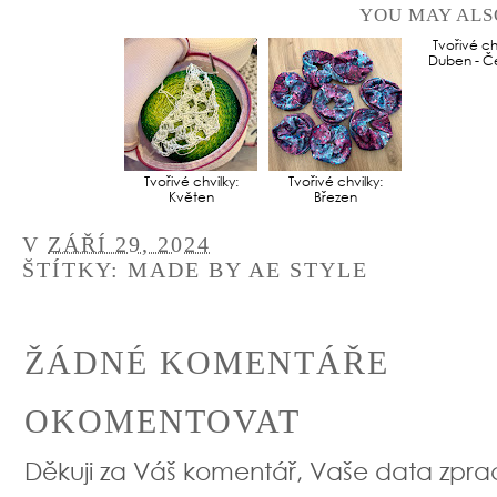
YOU MAY ALS
Tvořivé chvilky:
Tvořivé chvilky:
Tvořivé chv
Květen
Březen
Duben - Č
V
ZÁŘÍ 29, 2024
ŠTÍTKY:
MADE BY AE STYLE
ŽÁDNÉ KOMENTÁŘE
OKOMENTOVAT
Děkuji za Váš komentář, Vaše data zpr