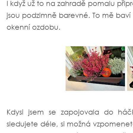
I když už to na zahradě pomalu připr
jsou podzimně barevné. To mě baví a
okenní ozdobu.
Kdysi jsem se zapojovala do háč
sledujete déle, si možná vzpomene