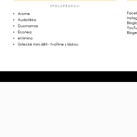
SPOLUPRACUJI
Face
Arome
Insta
Audiotéka
Blogl
Duomamas
YouT
Econea
Bloge
eMimino
Ústecké mini děti - tvoříme s láskou