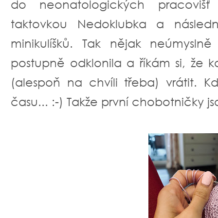
do neonatologických pracoviš
taktovkou Nedoklubka a následně
minikulíšků. Tak nějak neúmysln
postupně odklonila a říkám si, že 
(alespoň na chvíli třeba) vrátit
času... :-) Takže první chobotničky js