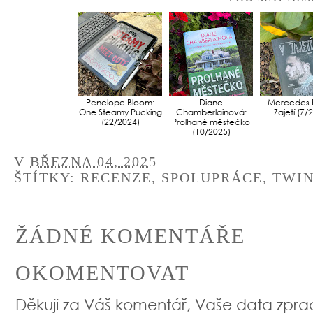
Penelope Bloom:
Diane
Mercedes 
One Steamy Pucking
Chamberlainová:
Zajetí (7/
(22/2024)
Prolhané městečko
(10/2025)
V
BŘEZNA 04, 2025
ŠTÍTKY:
RECENZE
,
SPOLUPRÁCE
,
TWIN
ŽÁDNÉ KOMENTÁŘE
OKOMENTOVAT
Děkuji za Váš komentář, Vaše data zpr