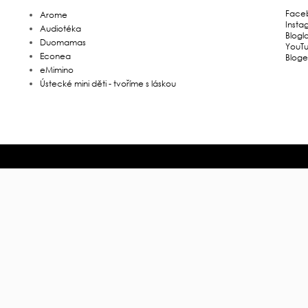
Face
Arome
Insta
Audiotéka
Blogl
Duomamas
YouT
Econea
Bloge
eMimino
Ústecké mini děti - tvoříme s láskou