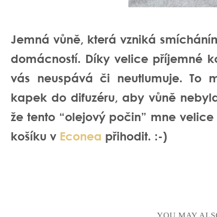
Jemná vůně, která vzniká smícháním
domácností. Díky velice příjemné k
vás neuspává či neutlumuje. To 
kapek do difuzéru, aby vůně nebyla 
že tento “olejový počin” mne velice b
košíku v
Econea
přihodit. :-)
YOU MAY ALS