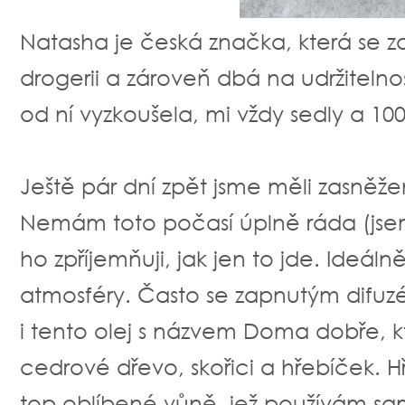
Natasha je česká značka, která se z
drogerii a zároveň dbá na udržitelnos
od ní vyzkoušela, mi vždy sedly a 1
Ještě pár dní zpět jsme měli zasněž
Nemám toto počasí úplně ráda (jsem p
ho zpříjemňuji, jak jen to jde. Ideá
atmosféry. Často se zapnutým difuz
i tento olej s názvem Doma dobře, k
cedrové dřevo, skořici a hřebíček. 
top oblíbené vůně, jež používám sa