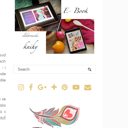
osud
ech
 - i
ude
tále
ě se
ala
a s
dyž