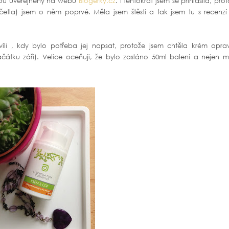
 jsou uveřejněny na webu
Blogerky.cz
. I tentokrát jsem se přihlásila, pro
 četla) jsem o něm poprvé. Měla jsem štěstí a tak jsem tu s recenzí
íli , kdy bylo potřeba jej napsat, protože jsem chtěla krém opra
čátku září). Velice oceňuji, že bylo zasláno 50ml balení a nejen m