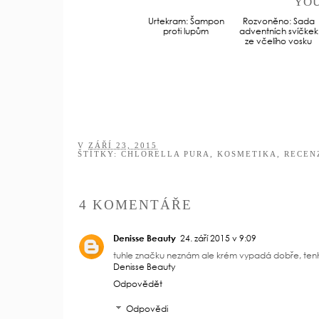
YOU
Urtekram: Šampon
Rozvoněno: Sada
proti lupům
adventních svíčkek
ze včelího vosku
V
ZÁŘÍ 23, 2015
ŠTÍTKY:
CHLORELLA PURA
,
KOSMETIKA
,
RECEN
4 KOMENTÁŘE
Denisse Beauty
24. září 2015 v 9:09
tuhle značku neznám ale krém vypadá dobře, tenh
Denisse Beauty
Odpovědět
Odpovědi