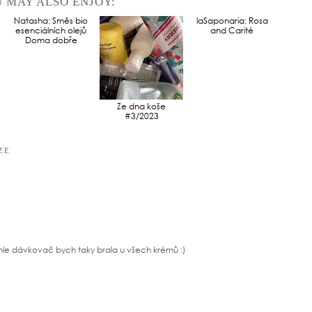
 MAY ALSO ENJOY:
Natasha: Směs bio
Ze dna koše
laSaponaria: Rosa
esenciálních olejů
#3/2023
and Carité
Doma dobře
ZE
le dávkovač bych taky brala u všech krémů :)