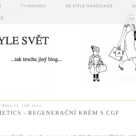
Í
TWINSMOM
AE STYLE HANDMADE
D
AD
STŘEDA 23. ZÁŘÍ 2015
ETICS - REGENERAČNÍ KRÉM S CGF