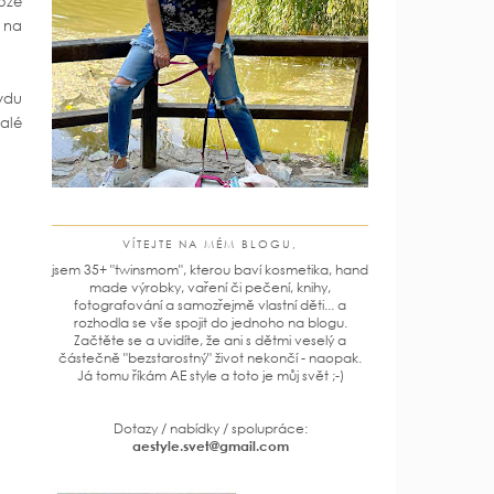
tože
 na
vdu
alé
VÍTEJTE NA MÉM BLOGU,
jsem 35+ "twinsmom", kterou baví kosmetika, hand
made výrobky, vaření či pečení, knihy,
fotografování a samozřejmě vlastní děti... a
rozhodla se vše spojit do jednoho na blogu.
Začtěte se a uvidíte, že ani s dětmi veselý a
částečně "bezstarostný" život nekončí - naopak.
Já tomu říkám AE style a toto je můj svět ;-)
Dotazy / nabídky / spolupráce:
aestyle.svet@gmail.com