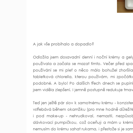
A jak vše probíhalo a dopadlo?
Odložila jsem dosavadní denní i noční krémy a gely 
používala a začala se mazat tímto. Večer před sp
používání se mi pleť o něco málo bohužel zhoršila a
tabletková chlorella, kterou používám, mi zpočátk
podobné. A bylo! Po dalších třech dnech se pupínky 
jsem viděla zlepšení. I jemně postupně redukuje tm
Teď jen ještě pár slov k samotnému krému - konziste
vstřebává během okamžiku (pro mne hodně důležité 
i pod make-up - nehrudkoval, nemastil, nezpůsob
dávkovací pumpičkou, což oceňuji a mám u krémů v
nemusím do krému sahat rukama, i přestože si je sa