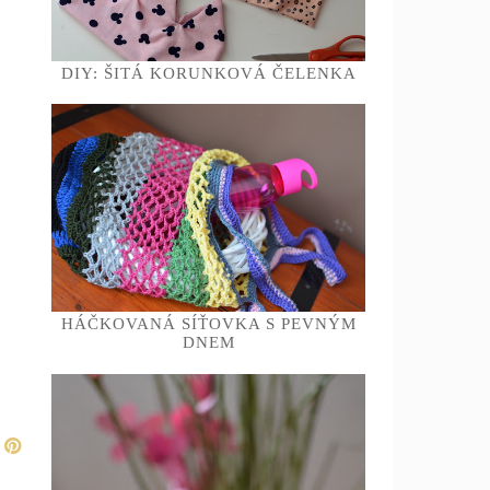
DIY: ŠITÁ KORUNKOVÁ ČELENKA
HÁČKOVANÁ SÍŤOVKA S PEVNÝM
DNEM