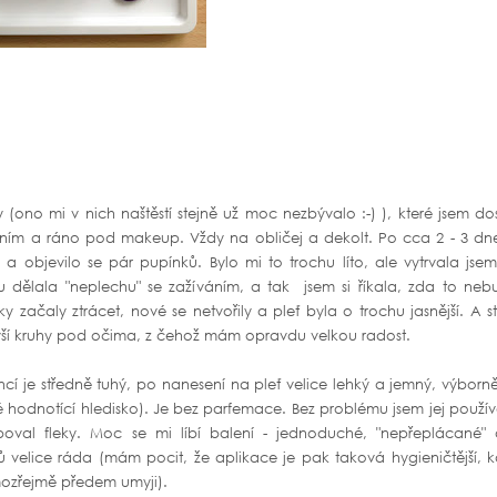
(ono mi v nich naštěstí stejně už moc nezbývalo :-) ), které jsem d
aním a ráno pod makeup. Vždy na obličej a dekolt. Po cca 2 - 3 dn
 objevilo se pár pupínků. Bylo mi to trochu líto, ale vytrvala jsem
u dělala "neplechu" se zažíváním, a tak jsem si říkala, zda to neb
začaly ztrácet, nové se netvořily a pleť byla o trochu jasnější. A s
avší kruhy pod očima, z čehož mám opravdu velkou radost.
ncí je středně tuhý, po nanesení na pleť velice lehký a jemný, výborn
hodnotící hledisko). Je bez parfemace. Bez problému jsem jej použív
oval fleky. Moc se mi líbí balení - jednoduché, "nepřeplácané" 
elice ráda (mám pocit, že aplikace je pak taková hygieničtější, k
mozřejmě předem umyji).