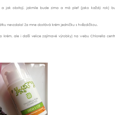
a a jak obstojí, jakmile bude zima a má pleť (jako každý rok) b
čátku nevzdala! Za mne dostává krém jedničku s hvězdičkou.
to krém, ale i další velice zajímavé výrobky) na webu Chlorella cen