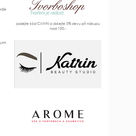
ude
zadejte kód CMVN a získejte 5% slevu při nákupu
nad 100,-
trum