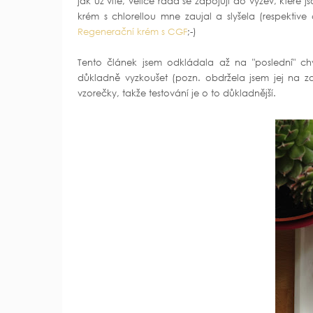
jak už víte, velice ráda se zapojuji do výzev, které
krém s chlorellou mne zaujal a slyšela (respektive
Regenerační krém s CGF
;-)
Tento článek jsem odkládala až na "poslední" chv
důkladně vyzkoušet (pozn. obdržela jsem jej na za
vzorečky, takže testování je o to důkladnější.