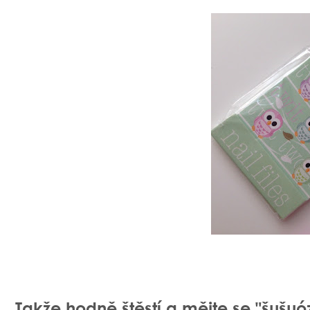
Takže hodně štěstí a mějte se "šušuó