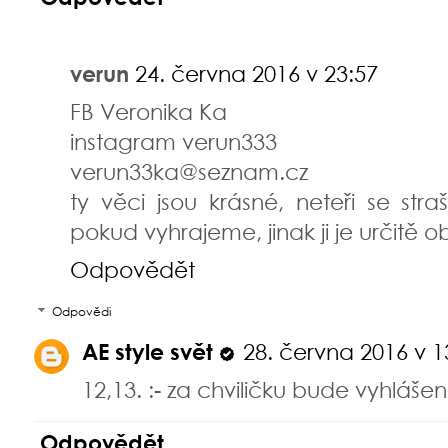
verun
24. června 2016 v 23:57
FB Veronika Ka
instagram verun333
verun33ka@seznam.cz
ty věci jsou krásné, neteři se stra
pokud vyhrajeme, jinak ji je určitě 
Odpovědět
Odpovědi
AE style svět
28. června 2016 v 1
12,13. :- za chviličku bude vyhlášení
Odpovědět