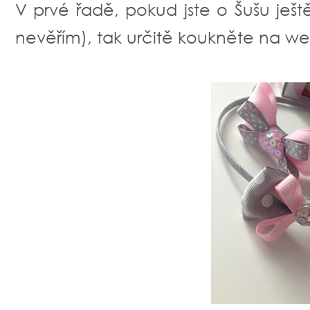
V prvé řadě, pokud jste o Šušu ješt
nevěřím), tak určitě koukněte na w