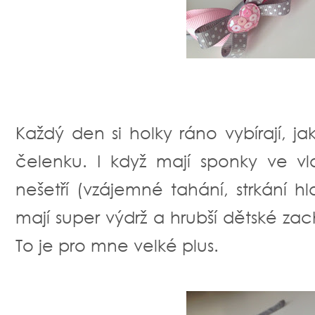
Každý den si holky ráno vybírají, ja
čelenku. I když mají sponky ve v
nešetří (vzájemné tahání, strkání hla
mají super výdrž a hrubší dětské za
To je pro mne velké plus.