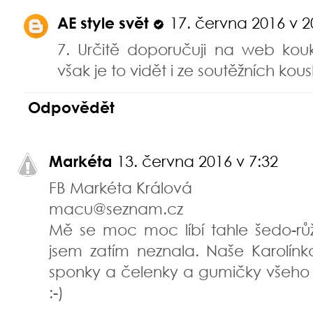
AE style svět
17. června 2016 v 2
7. Určitě doporučuji na web kou
však je to vidět i ze soutěžních kous
Odpovědět
Markéta
13. června 2016 v 7:32
FB Markéta Králová
macu@seznam.cz
Mě se moc moc líbí tahle šedo-r
jsem zatím neznala. Naše Karolínk
sponky a čelenky a gumičky všeho 
:-)