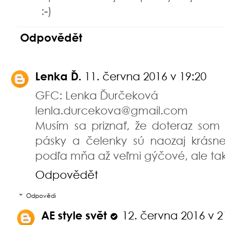
:-)
Odpovědět
Lenka Ď.
11. června 2016 v 19:20
GFC: Lenka Ďurčeková
lenla.durcekova@gmail.com
Musím sa priznať, že doteraz som 
pásky a čelenky sú naozaj krásne.
podľa mňa až veľmi gýčové, ale tak
Odpovědět
Odpovědi
AE style svět
12. června 2016 v 2