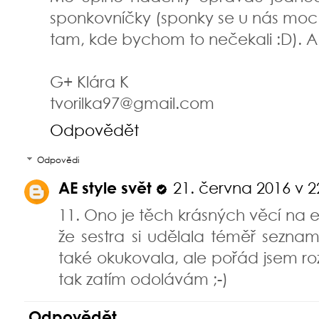
sponkovníčky (sponky se u nás moc č
tam, kde bychom to nečekali :D). A 
G+ Klára K
tvorilka97@gmail.com
Odpovědět
Odpovědi
AE style svět
21. června 2016 v 2
11. Ono je těch krásných věcí na 
že sestra si udělala téměř seznam
také okukovala, ale pořád jsem ro
tak zatím odolávám ;-)
Odpovědět