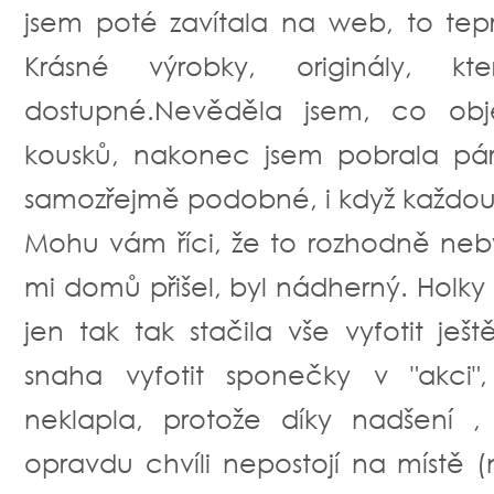
jsem poté zavítala na web, to tep
Krásné výrobky, originály, 
dostupné.Nevěděla jsem, co obje
kousků, nakonec jsem pobrala pá
samozřejmě podobné, i když každou t
Mohu vám říci, že to rozhodně neby
mi domů přišel, byl nádherný. Holky s
jen tak tak stačila vše vyfotit ješ
snaha vyfotit sponečky v "akci"
neklapla, protože díky nadšení ,
opravdu chvíli nepostojí na místě