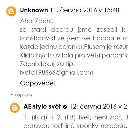
Unknown
11. června 2016 v 15:48
Ahoj Zdeni,
se starsi dcerou jsme zasedli 
konstatovat ze jsem se hooodne r
kazde jednu celenku.Plusem je roz
Klido bych uvitala pro vetsi paradni
Zdeni,dekuji za tip!
iveta198666@gmail.com
Odpovědět
Odpovědi
AE style svět
12. června 2016 v 2
1. (iIsta) + 2. (FB) Ivet, není za
opravdu teď jiné sponky nejedou