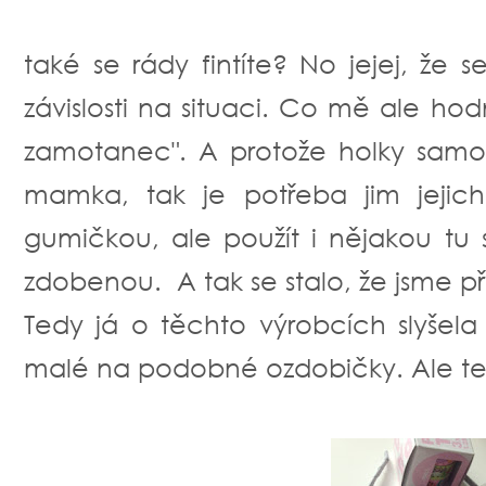
také se rády fintíte? No jejej, že
závislosti na situaci. Co mě ale ho
zamotanec". A protože holky samoz
mamka, tak je potřeba jim jejich
gumičkou, ale použít i nějakou tu
zdobenou. A tak se stalo, že jsme př
Tedy já o těchto výrobcích slyšela j
malé na podobné ozdobičky. Ale teď 