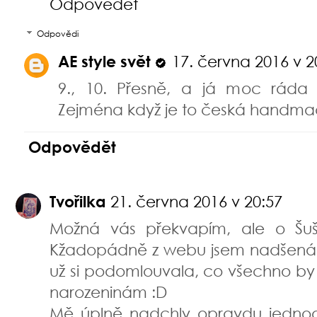
Odpovědět
Odpovědi
AE style svět
17. června 2016 v 2
9., 10. Přesně, a já moc ráda t
Zejména když je to česká handmad
Odpovědět
Tvořilka
21. června 2016 v 20:57
Možná vás překvapím, ale o Šušu
Kžadopádně z webu jsem nadšená ja
už si podomlouvala, co všechno by 
narozeninám :D
Mě úplně nadchly opravdu jednod