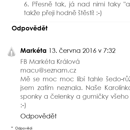
6. Přesně tak, já nad nimi taky 
takže přeji hodně štěstí! :-)
Odpovědět
Markéta
13. června 2016 v 7:32
FB Markéta Králová
macu@seznam.cz
Mě se moc moc líbí tahle šedo-r
jsem zatím neznala. Naše Karolínk
sponky a čelenky a gumičky všeho 
:-)
Odpovědět
Odpovědi