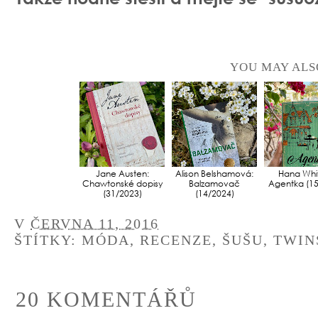
YOU MAY ALS
Jane Austen:
Alison Belshamová:
Hana Whit
Chawtonské dopisy
Balzamovač
Agentka (15
(31/2023)
(14/2024)
V
ČERVNA 11, 2016
ŠTÍTKY:
MÓDA
,
RECENZE
,
ŠUŠU
,
TWIN
20 KOMENTÁŘŮ