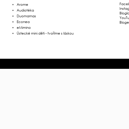
Face
Arome
Insta
Audiotéka
Blogl
Duomamas
YouT
Econea
Bloge
eMimino
Ústecké mini děti - tvoříme s láskou