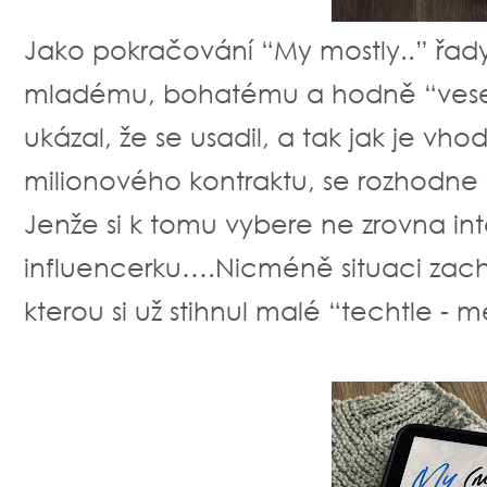
Jako pokračování “My mostly..” řa
mladému, bohatému a hodně “vesel
ukázal, že se usadil, a tak jak je 
milionového kontraktu, se rozhodne 
Jenže si k tomu vybere ne zrovna int
influencerku….Nicméně situaci zachr
kterou si už stihnul malé “techtle -