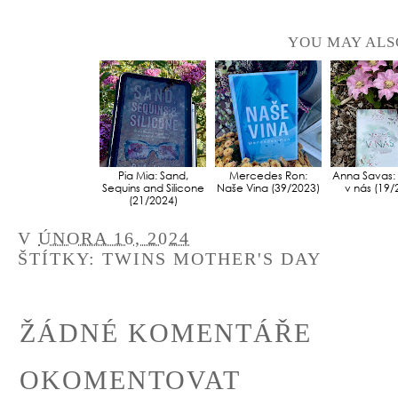
YOU MAY ALS
Pia Mia: Sand,
Mercedes Ron:
Anna Savas:
Sequins and Silicone
Naše Vina (39/2023)
v nás (19/
(21/2024)
V
ÚNORA 16, 2024
ŠTÍTKY:
TWINS MOTHER'S DAY
ŽÁDNÉ KOMENTÁŘE
OKOMENTOVAT