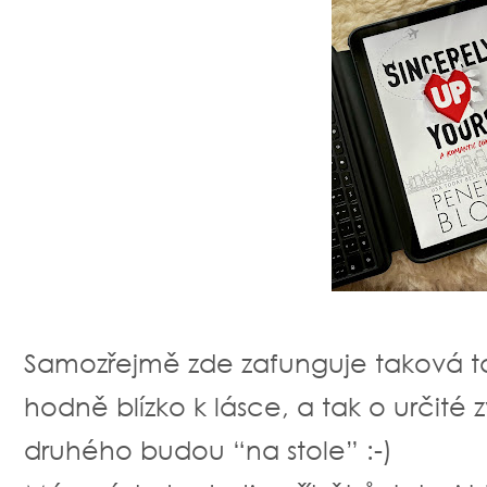
Samozřejmě zde zafunguje taková ta k
hodně blízko k lásce, a tak o určité 
druhého budou “na stole” :-)