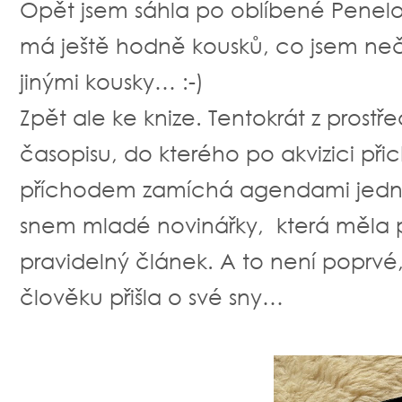
Opět jsem sáhla po oblíbené Penel
má ještě hodně kousků, co jsem neče
jinými kousky… :-)
Zpět ale ke knize. Tentokrát z prostř
časopisu, do kterého po akvizici při
příchodem zamíchá agendami jedno
snem mladé novinářky, která měla při
pravidelný článek. A to není poprvé
člověku přišla o své sny…