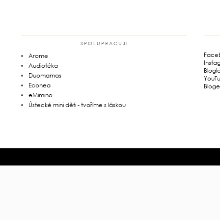
SPOLUPRACUJI
Face
Arome
Insta
Audiotéka
Blogl
Duomamas
YouT
Econea
Bloge
eMimino
Ústecké mini děti - tvoříme s láskou