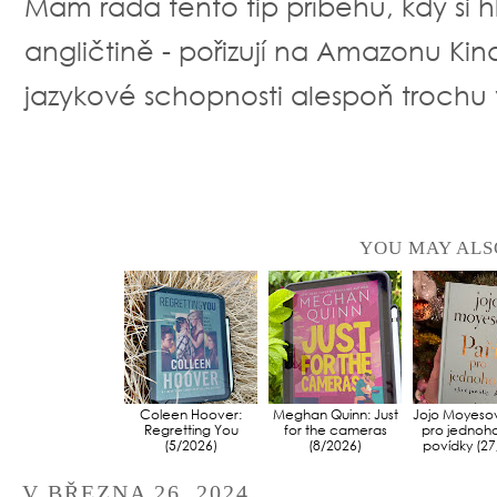
Mám ráda tento tip příběhů, kdy si 
angličtině - pořizují na Amazonu Kin
jazykové schopnosti alespoň trochu v
YOU MAY ALS
Coleen Hoover:
Meghan Quinn: Just
Jojo Moyesov
Regretting You
for the cameras
pro jednoho
(5/2026)
(8/2026)
povídky (27
V
BŘEZNA 26, 2024