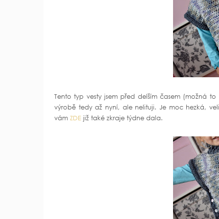
Tento typ vesty jsem před delším časem (možná to bu
výrobě tedy až nyní, ale nelituji. Je moc hezká, 
vám
ZDE
již také zkraje týdne dala.