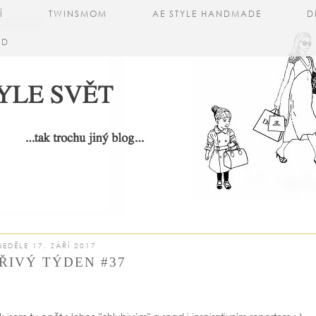
Í
TWINSMOM
AE STYLE HANDMADE
D
AD
NEDĚLE 17. ZÁŘÍ 2017
ŘIVÝ TÝDEN #37