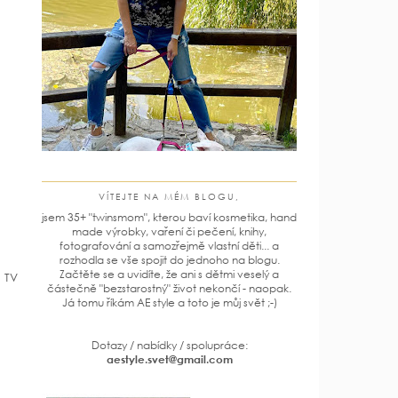
VÍTEJTE NA MÉM BLOGU,
jsem 35+ "twinsmom", kterou baví kosmetika, hand
made výrobky, vaření či pečení, knihy,
fotografování a samozřejmě vlastní děti... a
rozhodla se vše spojit do jednoho na blogu.
Začtěte se a uvidíte, že ani s dětmi veselý a
 TV
částečně "bezstarostný" život nekončí - naopak.
Já tomu říkám AE style a toto je můj svět ;-)
Dotazy / nabídky / spolupráce:
aestyle.svet@gmail.com