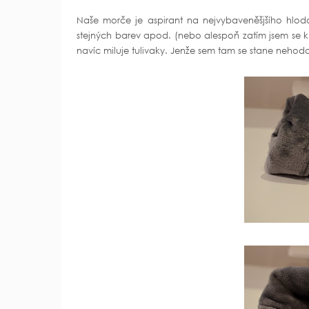
Naše morče je aspirant na nejvybaveněšjšího hlod
stejných barev apod. (nebo alespoň zatím jsem se k
navíc miluje tulivaky. Jenže sem tam se stane neho