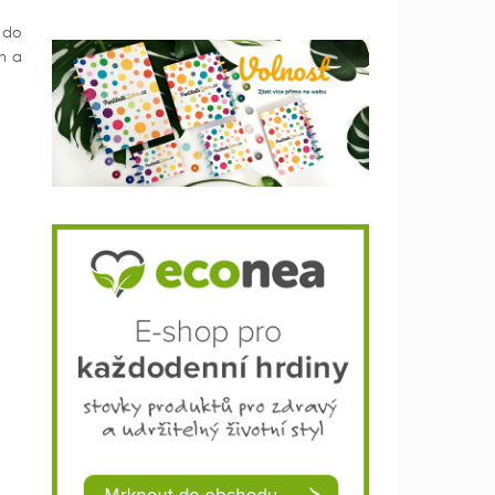
 do
ch a