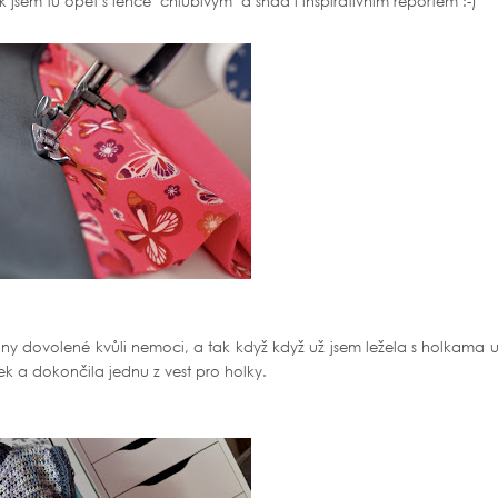
ak jsem tu opět s lehce "chlubivým" a snad i inspirativním reportem :-)
 dovolené kvůli nemoci, a tak když když už jsem ležela s holkama u
ček a dokončila jednu z vest pro holky.