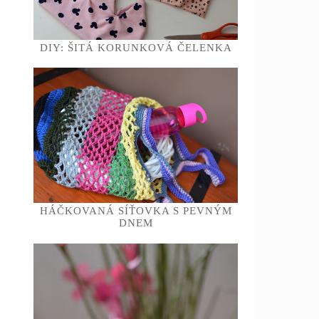
DIY: ŠITÁ KORUNKOVÁ ČELENKA
HÁČKOVANÁ SÍŤOVKA S PEVNÝM
DNEM