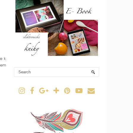
se k
sem