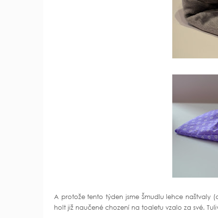
A protože tento týden jsme Šmudlu lehce naštvaly 
holt již naučené chození na toaletu vzalo za své. Tul