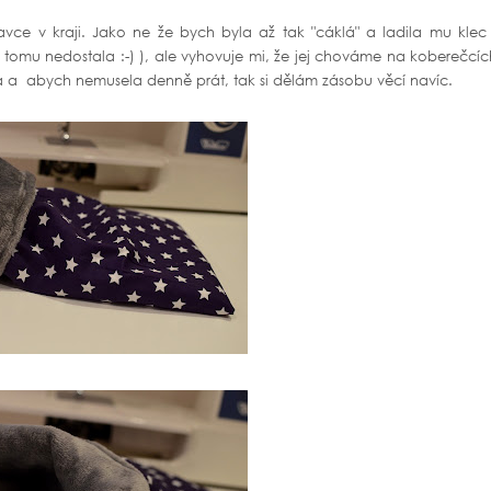
avce v kraji. Jako ne že bych byla až tak "cáklá" a ladila mu klec
 tomu nedostala :-) ), ale vyhovuje mi, že jej chováme na koberečcí
da a abych nemusela denně prát, tak si dělám zásobu věcí navíc.