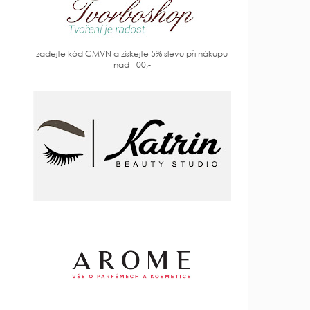
zadejte kód CMVN a získejte 5% slevu při nákupu
nad 100,-