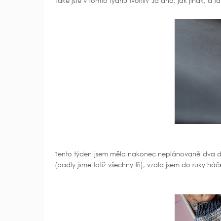
Také jste v tomto týdnu tvořili? Já ano, jak jinak, a t
Tento týden jsem měla nakonec neplánovaně dva dny
(padly jsme totiž všechny tři), vzala jsem do ruky há