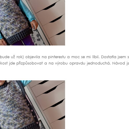
de už rok) objevila na pinterestu a moc se mi líbil. Dostatla jsem 
velikost jde přizpůsobovat a na výrobu opravdu jednoduchá. Návod j