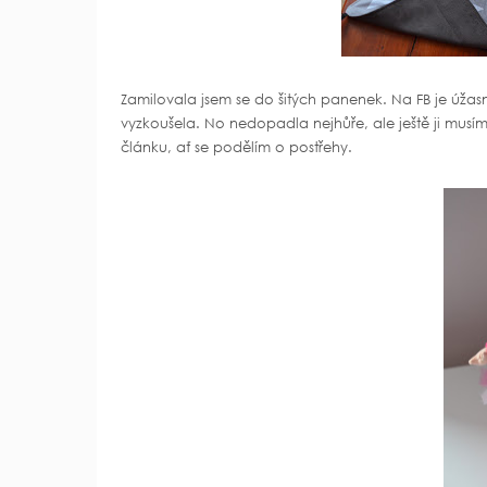
Zamilovala jsem se do šitých panenek. Na FB je úžasn
vyzkoušela. No nedopadla nejhůře, ale ještě ji musím
článku, ať se podělím o postřehy.