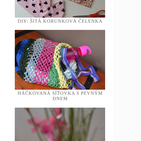
DIY: ŠITÁ KORUNKOVÁ ČELENKA
HÁČKOVANÁ SÍŤOVKA S PEVNÝM
DNEM