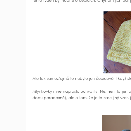
tento týden byl hodně o čepicích. Chystám jich pár ja
Ale tak samozřejmě to nebylo jen čepicové. I když 
Mlýnkovky mne naprosto uchvátily. Ne, není to jen o r
dobu paradoxně), ale o tom, že je to zase jiný vzor, j