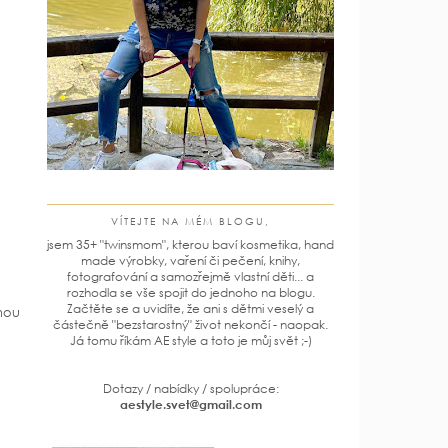
VÍTEJTE NA MÉM BLOGU,
jsem 35+ "twinsmom", kterou baví kosmetika, hand
made výrobky, vaření či pečení, knihy,
fotografování a samozřejmě vlastní děti... a
rozhodla se vše spojit do jednoho na blogu.
Začtěte se a uvidíte, že ani s dětmi veselý a
jnou
částečně "bezstarostný" život nekončí - naopak.
Já tomu říkám AE style a toto je můj svět ;-)
Dotazy / nabídky / spolupráce:
aestyle.svet@gmail.com