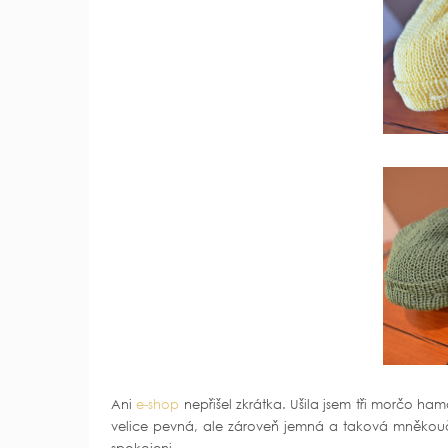
Ani
e-shop
nepřišel zkrátka. Ušila jsem tři morčo h
velice pevná, ale zároveň jemná a taková mněkouč