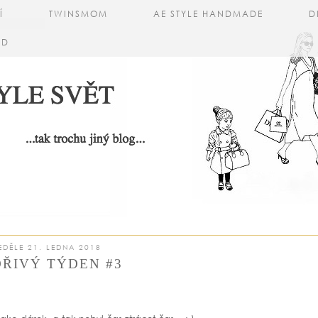
Í
TWINSMOM
AE STYLE HANDMADE
D
AD
EDĚLE 21. LEDNA 2018
ŘIVÝ TÝDEN #3