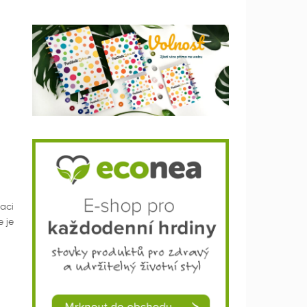
aci
e je