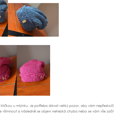
e kličkou u mlýnku. Je potřeba dávat veliký pozor, aby vám nepřeskoči
usíte všimnout a následně se objevi nehezká chyba nebo se vám vše zač