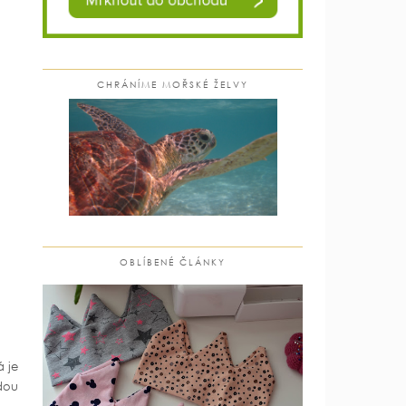
CHRÁNÍME MOŘSKÉ ŽELVY
OBLÍBENÉ ČLÁNKY
á je
dou