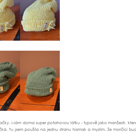
amačky. Mám doma super potahovou látku - typově jako manžestr, kter
ká. Tu jsem použila na jednu stranu hamak a myslím, že morčíci bu