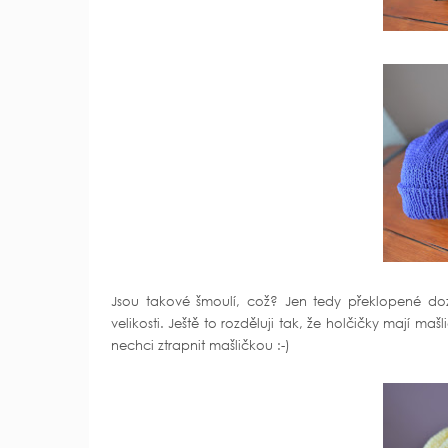
Jsou takové šmoulí, což? Jen tedy překlopené d
velikosti. Ještě to rozděluji tak, že holčičky mají mašl
nechci ztrapnit mašličkou :-)