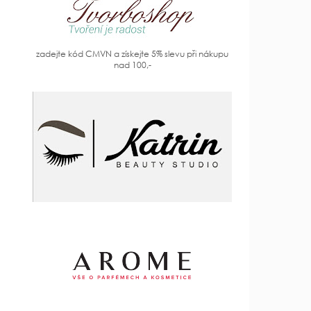
zadejte kód CMVN a získejte 5% slevu při nákupu
nad 100,-