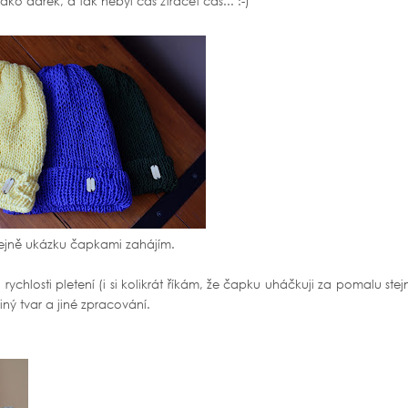
ko dárek, a tak nebyl čas ztrácet čas... :-)
stejně ukázku čapkami zahájím.
ychlosti pletení (i si kolikrát říkám, že čapku uháčkuji za pomalu ste
iný tvar a jiné zpracování.