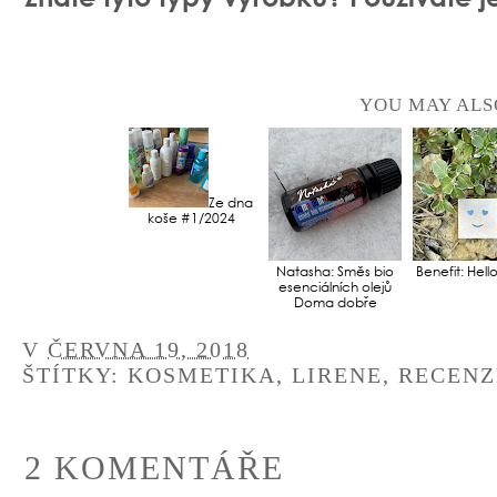
YOU MAY ALS
Ze dna
koše #1/2024
Natasha: Směs bio
Benefit: Hel
esenciálních olejů
Doma dobře
V
ČERVNA 19, 2018
ŠTÍTKY:
KOSMETIKA
,
LIRENE
,
RECENZ
2 KOMENTÁŘE