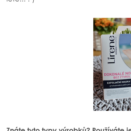
Znáte tyto typy výrobků? Používáte j