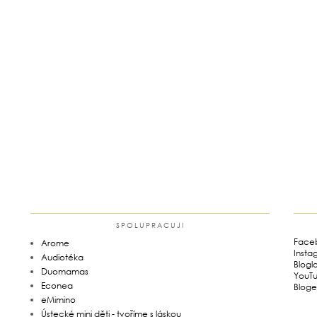
SPOLUPRACUJI
Face
Arome
Insta
Audiotéka
Blogl
Duomamas
YouT
Econea
Bloge
eMimino
Ústecké mini děti - tvoříme s láskou