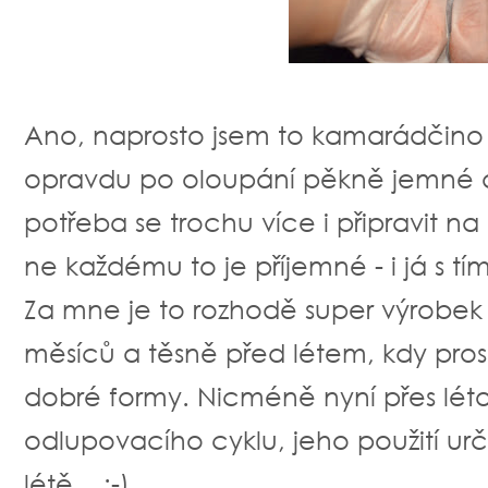
Ano, naprosto jsem to kamarádčino
opravdu po oloupání pěkně jemné a b
potřeba se trochu více i připravit na
ne každému to je příjemné - i já s t
Za mne je to rozhodě super výrobek
měsíců a těsně před létem, kdy pros
dobré formy. Nicméně nyní přes lét
odlupovacího cyklu, jeho použití ur
létě... :-)