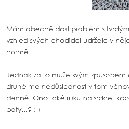
Mám obecně dost problém s tvrdými
vzhled svých chodidel udržela v ně
normě.
Jednak za to může svým způsobem as
druhé má nedůslednost v tom věnova
denně. Ono také ruku na srdce, kd
paty...? :-)