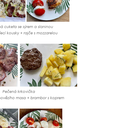
á cuketa se sýrem a slaninou
ecí kousky +
rajče s mozzarelou
Pečená krkovička
hovězího masa + brambor s koprem