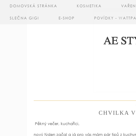
DOMOVSKÁ STRÁNKA
KOSMETIKA
VAŘEN
SLEČNA GIGI
E-SHOP
POVÍDKY - WATTP
CHVILKA V 
Pěkný večer, kuchaříci,
nový týden začal a já pro vás mám pár tipů z kuchyně