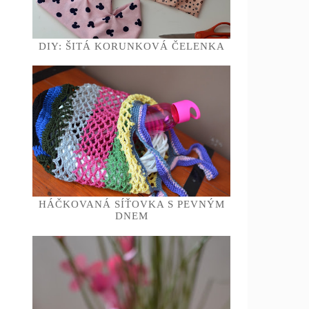
DIY: ŠITÁ KORUNKOVÁ ČELENKA
HÁČKOVANÁ SÍŤOVKA S PEVNÝM
DNEM