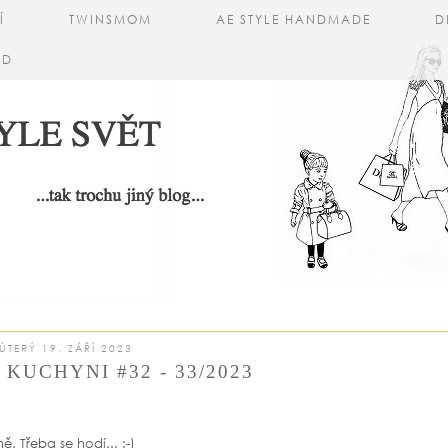
Í
TWINSMOM
AE STYLE HANDMADE
D
AD
ÚTERÝ 19. ZÁŘÍ 2023
KUCHYNI #32 - 33/2023
. Třeba se hodí... :-)