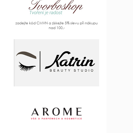
zadejte kód CMVN a získejte 5% slevu při nákupu
nad 100,-