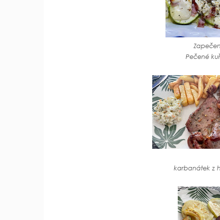
Zapečen
Pečené kuř
karbanátek z 