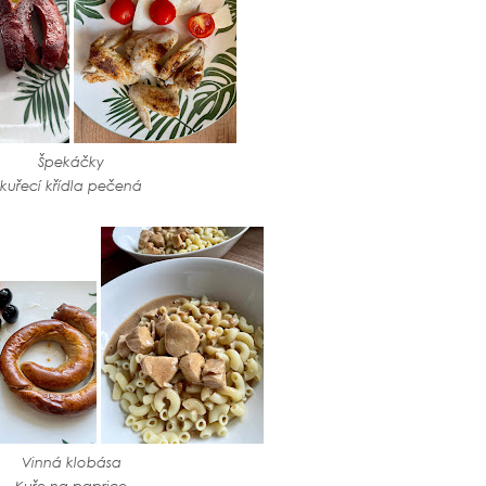
Špekáčky
kuřecí křídla pečená
Vinná klobása
Kuře na paprice