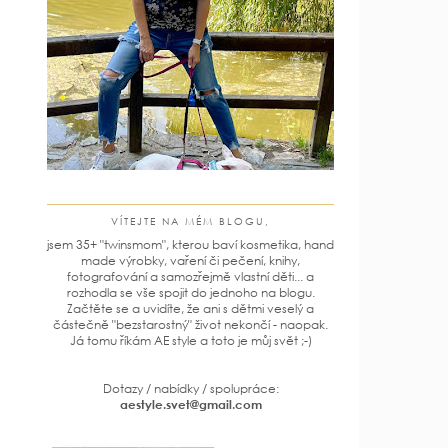
VÍTEJTE NA MÉM BLOGU,
jsem 35+ "twinsmom", kterou baví kosmetika, hand
made výrobky, vaření či pečení, knihy,
fotografování a samozřejmě vlastní děti... a
rozhodla se vše spojit do jednoho na blogu.
Začtěte se a uvidíte, že ani s dětmi veselý a
částečně "bezstarostný" život nekončí - naopak.
Já tomu říkám AE style a toto je můj svět ;-)
Dotazy / nabídky / spolupráce:
aestyle.svet@gmail.com