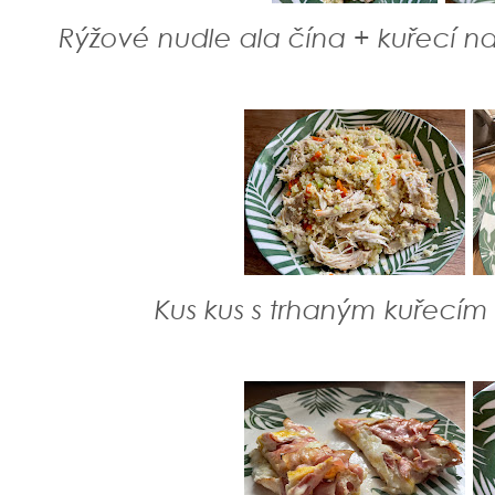
Rýžové nudle ala čína + kuřecí na
Kus kus s trhaným kuřecí