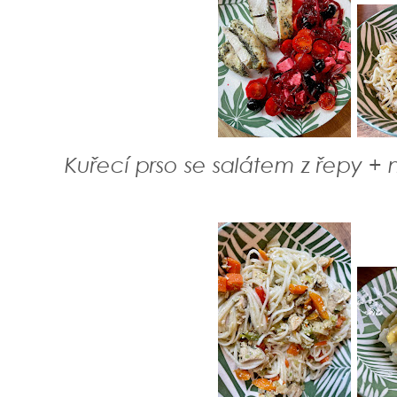
Kuřecí prso se salátem z řepy +