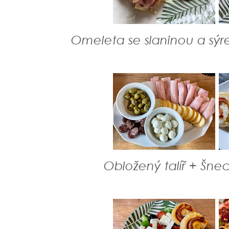
Omeleta se slaninou a sýr
Obložený talíř + Šneci