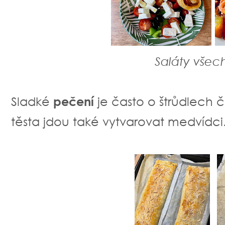
Saláty všech
Sladké
pečení
je často o štrůdlech
těsta jdou také vytvarovat medvídci