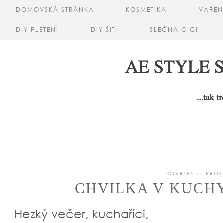
DOMOVSKÁ STRÁNKA
KOSMETIKA
VAŘEN
DIY PLETENÍ
DIY ŠITÍ
SLEČNA GIGI
ČTVRTEK 7. PROS
CHVILKA V KUCHYN
Hezký večer, kuchaříci,