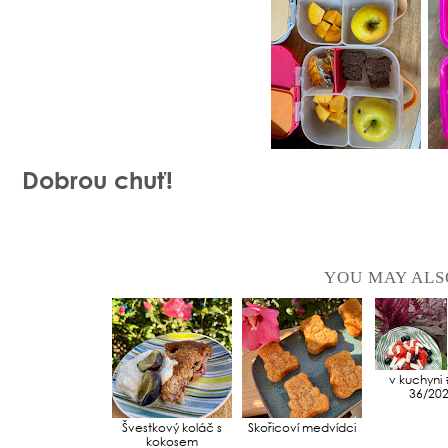
Dobrou chuť!
YOU MAY ALS
v kuchyni 
36/20
Švestkový koláč s
Skořicoví medvídci
kokosem