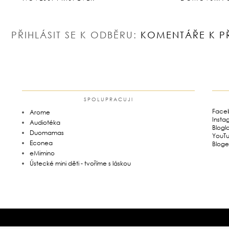
PŘIHLÁSIT SE K ODBĚRU:
KOMENTÁŘE K P
SPOLUPRACUJI
Face
Arome
Insta
Audiotéka
Blogl
Duomamas
YouT
Econea
Bloge
eMimino
Ústecké mini děti - tvoříme s láskou