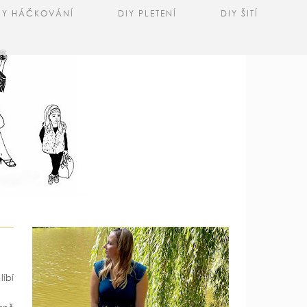
IY HÁČKOVÁNÍ
DIY PLETENÍ
DIY ŠITÍ
líbí