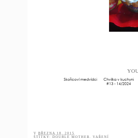
YOU
Chvilka
v kuchyni #13 -
14/2024
Skořicoví medvídci
V
BŘEZNA 18, 2015
ŠTÍTKY:
DOUBLE MOTHER
,
VAŘENÍ