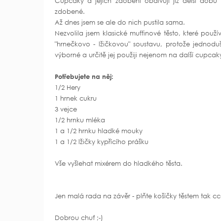
Cupcaky a jejich zdobení obdivuji již delší dobu -
zdobené.
Až dnes jsem se ale do nich pustila sama.
Nezvolila jsem klasické muffinové těsto, které použ
"hrnečkovo - lžičkovou" soustavu, protože jednodu
výborné a určitě jej použiji nejenom na další cupcak
Potřebujete na něj:
1/2 Hery
1 hrnek cukru
3 vejce
1/2 hrnku mléka
1 a 1/2 hrnku hladké mouky
1 a 1/2 lžičky kypřícího prášku
Vše vyšlehat mixérem do hladkého těsta.
Jen malá rada na závěr - plňte košíčky těstem tak 
Dobrou chuť ;-)