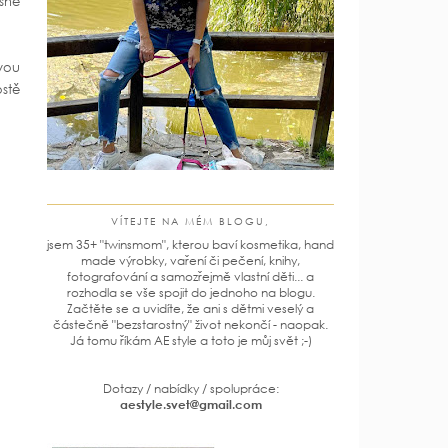
sně
svou
stě
VÍTEJTE NA MÉM BLOGU,
jsem 35+ "twinsmom", kterou baví kosmetika, hand
made výrobky, vaření či pečení, knihy,
fotografování a samozřejmě vlastní děti... a
rozhodla se vše spojit do jednoho na blogu.
Začtěte se a uvidíte, že ani s dětmi veselý a
částečně "bezstarostný" život nekončí - naopak.
Já tomu říkám AE style a toto je můj svět ;-)
Dotazy / nabídky / spolupráce:
aestyle.svet@gmail.com