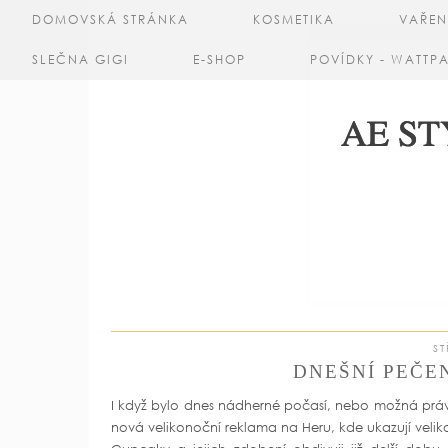
DOMOVSKÁ STRÁNKA
KOSMETIKA
VAŘEN
SLEČNA GIGI
E-SHOP
POVÍDKY - WATTP
ST
DNEŠNÍ PEČE
I když bylo dnes nádherné počasí, nebo možná právě p
nová velikonoční reklama na Heru, kde ukazují veli