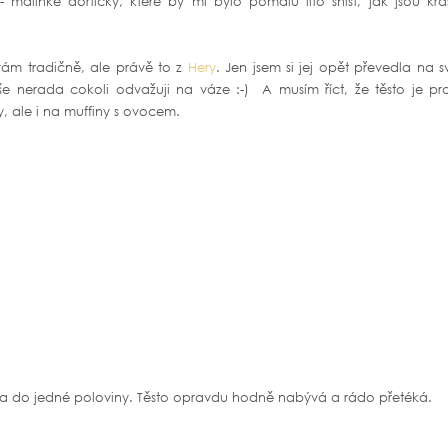
 malinké dortíčky, které by mi bylo pomalu líto sníst, jak jsou krá
ívám tradičně, ale právě to z
Hery
. Jen jsem si jej opět převedla na 
še nerada cokoli odvažuji na váze :-) A musím říct, že těsto je pro
y, ale i na muffiny s ovocem.
cca do jedné poloviny. Těsto opravdu hodně nabývá a rádo přetéká.