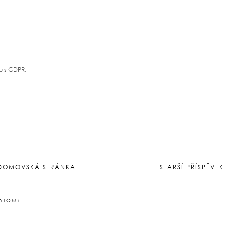
u s GDPR.
DOMOVSKÁ STRÁNKA
STARŠÍ PŘÍSPĚVEK
(ATOM)