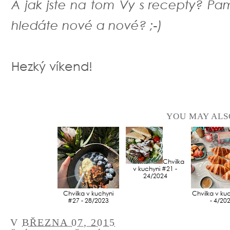
A jak jste na tom Vy s recepty? Pa
hledáte nové a nové? ;-)
Hezký víkend!
YOU MAY ALS
Chvilka
v kuchyni #21 -
24/2024
Chvilka v kuchyni
Chvilka v ku
#27 - 28/2023
- 4/20
V
BŘEZNA 07, 2015