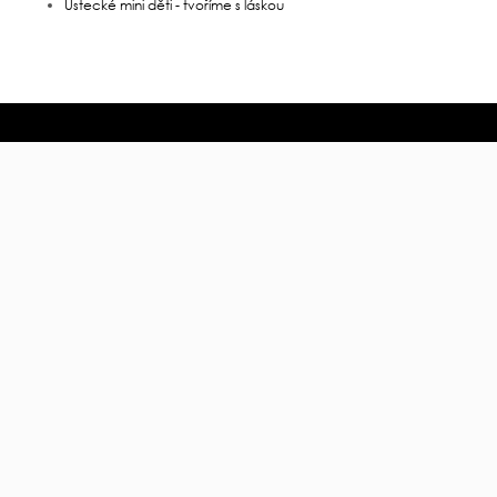
Ústecké mini děti - tvoříme s láskou