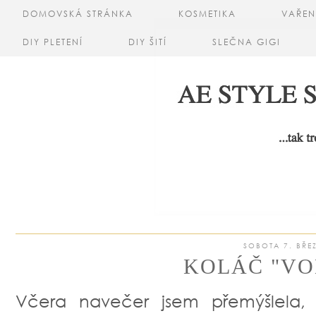
DOMOVSKÁ STRÁNKA
KOSMETIKA
VAŘEN
DIY PLETENÍ
DIY ŠITÍ
SLEČNA GIGI
SOBOTA 7. BŘE
KOLÁČ "VO
Včera navečer jsem přemýšlela,