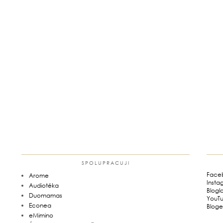
SPOLUPRACUJI
Face
Arome
Insta
Audiotéka
Blogl
Duomamas
YouT
Econea
Bloge
eMimino