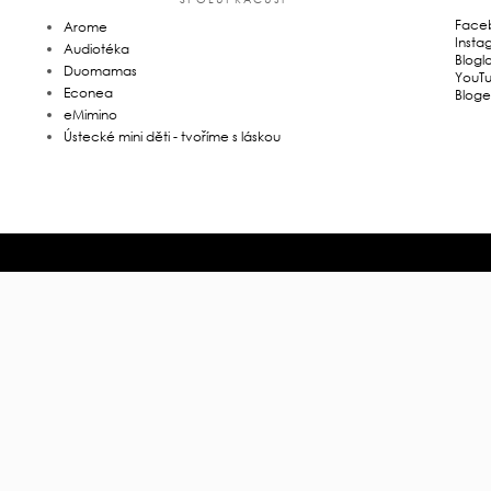
Face
Arome
Insta
Audiotéka
Blogl
Duomamas
YouT
Econea
Bloge
eMimino
Ústecké mini děti - tvoříme s láskou