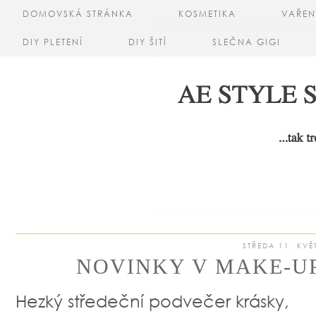
DOMOVSKÁ STRÁNKA
KOSMETIKA
VAŘEN
DIY PLETENÍ
DIY ŠITÍ
SLEČNA GIGI
STŘEDA 11. KVĚ
NOVINKY V MAKE-UP
Hezký středeční podvečer krásky,