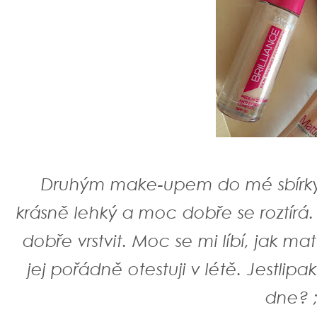
Druhým make-upem do mé sbírky j
krásně lehký a moc dobře se roztírá. M
dobře vrstvit. Moc se mi líbí, jak ma
jej pořádně otestuji v létě. Jestli
dne? 