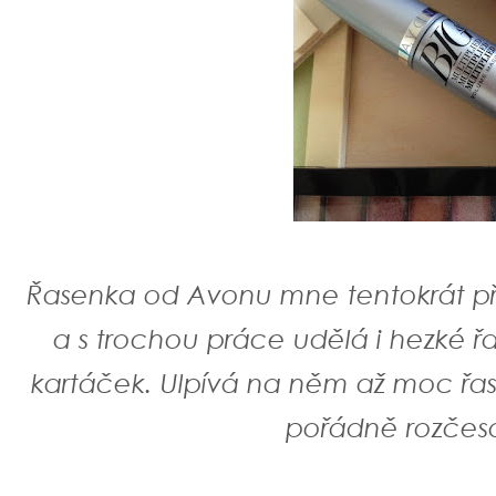
Řasenka od Avonu mne tentokrát pří
a s trochou práce udělá i hezké ř
kartáček. Ulpívá na něm až moc řas
pořádně rozčesa