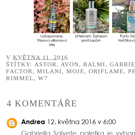
LaSaponaria:
Urtekram: Šampon
Purity Vis
Vlasový silikonový
proti lupům
Hořčíkový
olej
V
KVĚTNA 11, 2016
ŠTÍTKY:
ASTOR
,
AVON
,
BALMI
,
GABRIE
FACTOR
,
MILANI
,
MOJE
,
ORIFLAME
,
P
RIMMEL
,
W7
4 KOMENTÁŘE
Andrea
12. května 2016 v 6:00
Gabriella Salvete paletka je vybo