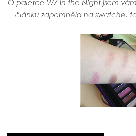
O paletce W7 In the Night jsem vám 
článku zapomněla na swatche, tak