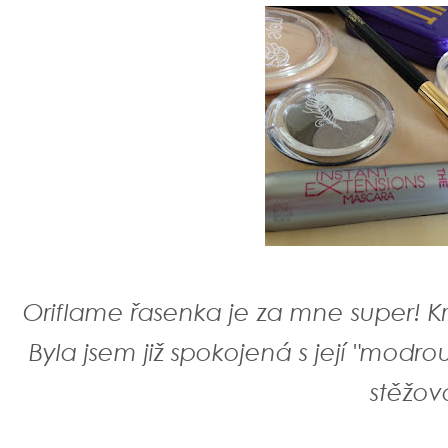
Oriflame řasenka je za mne super! K
Byla jsem již spokojená s její "modro
stěžov