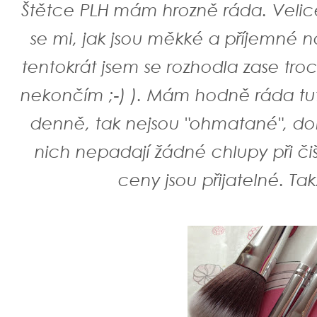
Štětce PLH mám hrozně ráda. Velice 
se mi, jak jsou měkké a příjemné na
tentokrát jsem se rozhodla zase troch
nekončím ;-) ). Mám hodně ráda tut
denně, tak nejsou "ohmatané", dobře
nich nepadají žádné chlupy při čiš
ceny jsou přijatelné. Tak