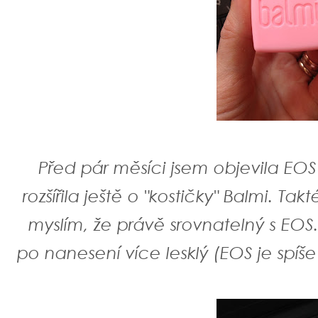
Před pár měsíci jsem objevila E
rozšířila ještě o "kostičky" Balmi. T
myslím, že právě srovnatelný s EOS. 
po nanesení více lesklý (EOS je spí