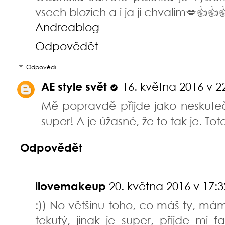
vsech blozich a i ja ji chvalim💋👍👍
Andreablog
Odpovědět
Odpovědi
AE style svět
16. května 2016 v 2
Mě popravdě přijde jako neskuteč
super! A je úžasné, že to tak je. T
Odpovědět
ilovemakeup
20. května 2016 v 17:3
:)) No většinu toho, co máš ty, má
tekutý, jinak je super, přijde mi f