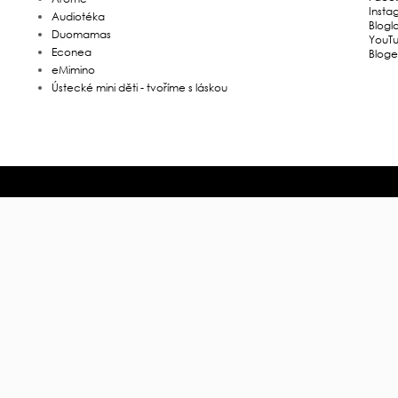
Insta
Audiotéka
Blogl
Duomamas
YouT
Econea
Bloge
eMimino
Ústecké mini děti - tvoříme s láskou