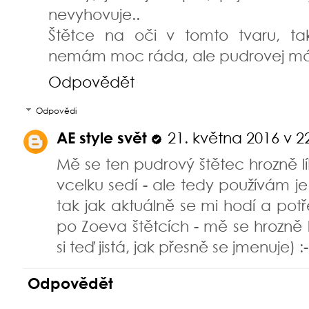
nevyhovuje..
Štětce na oči v tomto tvaru, ta
nemám moc ráda, ale pudrovej mám
Odpovědět
Odpovědi
AE style svět
21. května 2016 v 2
Mě se ten pudrový štětec hrozně lí
vcelku sedí - ale tedy používám je
tak jak aktuálně se mi hodí a potře
po Zoeva štětcích - mě se hrozně l
si teď jistá, jak přesně se jmenuje) :-
Odpovědět