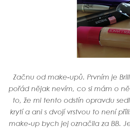
Začnu od make-upů. Prvním je Bril
pořád nějak nevím, co si mám o něm
to, že mi tento odstín opravdu sedl
krytí a ani s dvojí vrstvou to není pří
make-up bych jej označila za BB. J