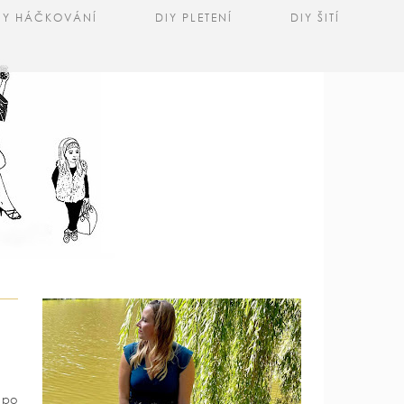
IY HÁČKOVÁNÍ
DIY PLETENÍ
DIY ŠITÍ
n po