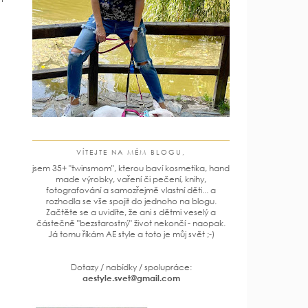
VÍTEJTE NA MÉM BLOGU,
jsem 35+ "twinsmom", kterou baví kosmetika, hand
made výrobky, vaření či pečení, knihy,
fotografování a samozřejmě vlastní děti... a
rozhodla se vše spojit do jednoho na blogu.
Začtěte se a uvidíte, že ani s dětmi veselý a
částečně "bezstarostný" život nekončí - naopak.
Já tomu říkám AE style a toto je můj svět ;-)
Dotazy / nabídky / spolupráce:
aestyle.svet@gmail.com