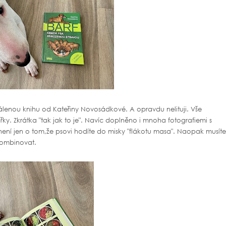
lenou knihu od Kateřiny Novosádkové. A opravdu nelituji. Vše
ky. Zkrátka "tak jak to je". Navíc doplněno i mnoha fotografiemi s
 není jen o tom,že psovi hodíte do misky "flákotu masa". Naopak musíte
 kombinovat.