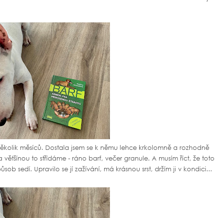
iž několik měsíců. Dostala jsem se k němu lehce krkolomně a rozhodně
ětšínou to střídáme - ráno barf, večer granule. A musím říct, že toto
ob sedí. Upravilo se jí zažívání, má krásnou srst, držím ji v kondici...