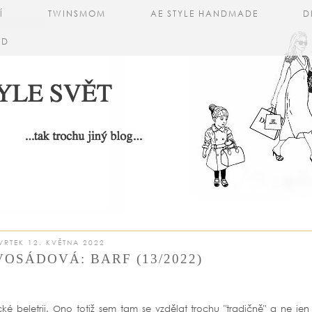
Í
TWINSMOM
AE STYLE HANDMADE
D
AD
VRTEK 12. KVĚTNA 2022
OSÁDOVÁ: BARF (13/2022)
ické beletrii. Ono totiž sem tam se vzdělat trochu "tradičně" a ne je