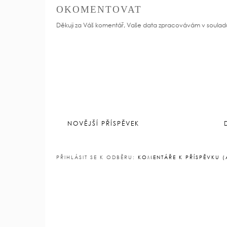
V
KVĚTNA 12, 2022
ŠTÍTKY:
TWINS MOTHER'S DAY
ŽÁDNÉ KOMENTÁŘE
OKOMENTOVAT
Děkuji za Váš komentář, Vaše data zpracovávám v soulad
NOVĚJŠÍ PŘÍSPĚVEK
PŘIHLÁSIT SE K ODBĚRU:
KOMENTÁŘE K PŘÍSPĚVKU 