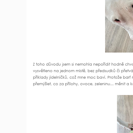
Z toho důvodu jsem si nemohla nepořídit hodně chvá
vysvětleno na jednom místě, bez předsudků či přetvář
příklady jídelníčků, což mne moc baví. Protože barf
přemýšlet, co za přílohy, ovoce, zeleninu... měnit a