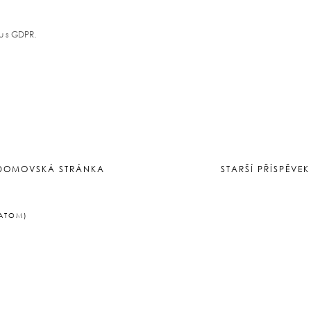
u s GDPR.
DOMOVSKÁ STRÁNKA
STARŠÍ PŘÍSPĚVEK
(ATOM)