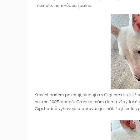
internetu, není vůbec špatné.
Krmení barfem pozoruji, studuji a s Gigi praktikuji j
nejsme 100% barfaři. Granule mám doma vždy také a v
Gigi hodně vyhovuje a opravdu je znát, že jí tento způs