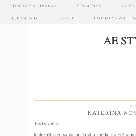
DOMOVSKÁ STRÁNKA
KOSMETIKA
VAŘEN
SLEČNA GIGI
E-SHOP
POVÍDKY - WATTP
ČT
KATEŘINA NOV
Hezký večer,
tentokrát jsem sáhla po trochu jiné knize, než klas