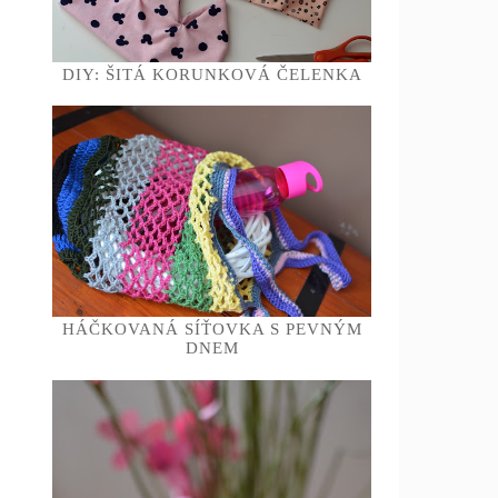
DIY: ŠITÁ KORUNKOVÁ ČELENKA
HÁČKOVANÁ SÍŤOVKA S PEVNÝM
DNEM