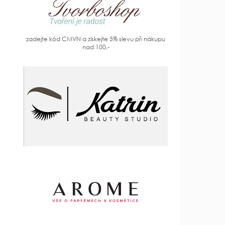
zadejte kód CMVN a získejte 5% slevu při nákupu
nad 100,-