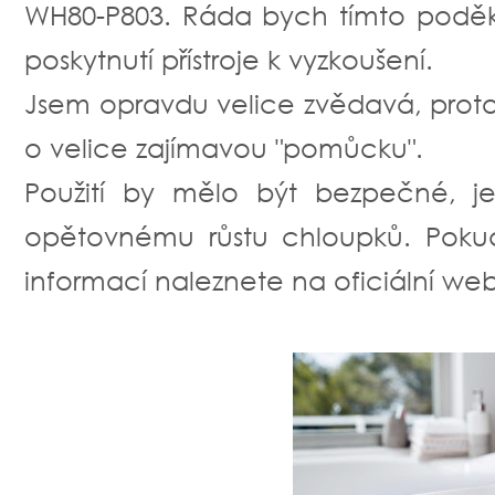
WH80-P803. Ráda bych tímto poděk
poskytnutí přístroje k vyzkoušení.
Jsem opravdu velice zvědavá, proto
o velice zajímavou "pomůcku".
Použití by mělo být bezpečné, j
opětovnému růstu chloupků. Pokud
informací naleznete na oficiální we