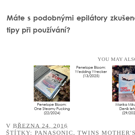
Máte s podobnými epilátory zkušen
tipy při používání?
YOU MAY ALS
Penelope Bloom:
Penelope Bloom:
Marika Mik
One Steamy Pucking
Wedding Wrecker
Deník let
(22/2024)
(13/2025)
(29/202
V
BŘEZNA 24, 2016
ŠTÍTKY:
PANASONIC
,
TWINS MOTHER'