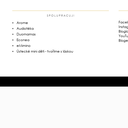
SPOLUPRACUJI
Face
Arome
Insta
Audiotéka
Blogl
Duomamas
YouT
Econea
Bloge
eMimino
Ústecké mini děti - tvoříme s láskou