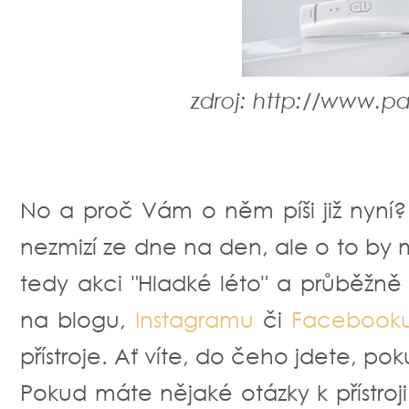
zdroj: http://www.
No a proč Vám o něm píši již nyní? 
nezmizí ze dne na den, ale o to by mě
tedy akci "Hladké léto" a průběžn
na blogu,
Instagramu
či
Facebook
přístroje. Ať víte, do čeho jdete, po
Pokud máte nějaké otázky k přístroji 