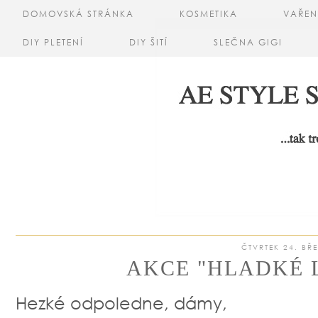
DOMOVSKÁ STRÁNKA
KOSMETIKA
VAŘEN
DIY PLETENÍ
DIY ŠITÍ
SLEČNA GIGI
ČTVRTEK 24. BŘ
AKCE "HLADKÉ 
Hezké odpoledne, dámy,