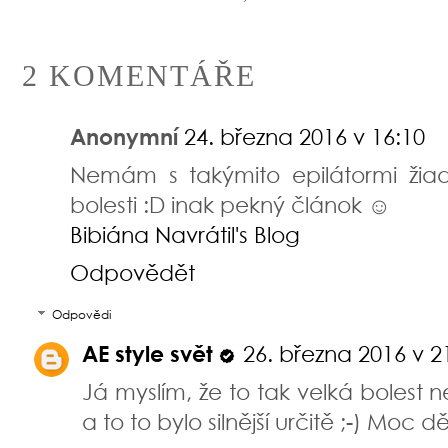
2 KOMENTÁŘE
Anonymní
24. března 2016 v 16:10
Nemám s takýmito epilátormi žiadn
bolesti :D inak pekný článok ☺
Bibiána Navrátil's Blog
Odpovědět
Odpovědi
AE style svět
26. března 2016 v 2
Já myslím, že to tak velká bolest 
a to to bylo silnější určitě ;-) Moc 