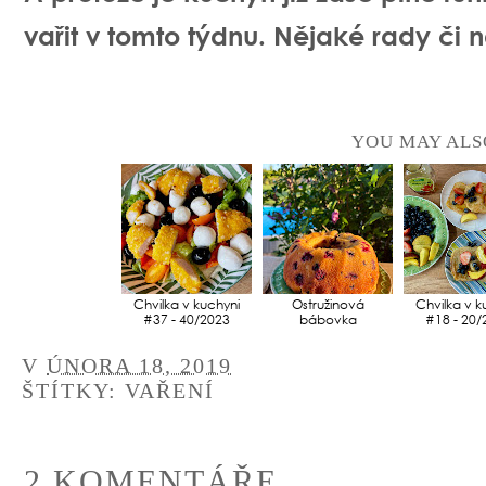
vařit v tomto týdnu. Nějaké rady či 
YOU MAY ALS
Chvilka v kuchyni
Ostružinová
Chvilka v k
#37 - 40/2023
bábovka
#18 - 20/
V
ÚNORA 18, 2019
ŠTÍTKY:
VAŘENÍ
2 KOMENTÁŘE