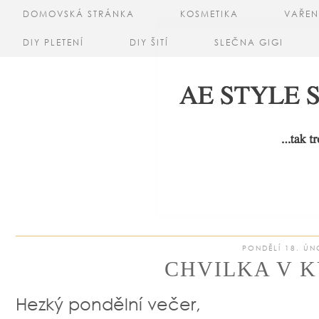
DOMOVSKÁ STRÁNKA
KOSMETIKA
VAŘEN
DIY PLETENÍ
DIY ŠITÍ
SLEČNA GIGI
PONDĚLÍ 18. ÚN
CHVILKA V K
Hezký pondělní večer,