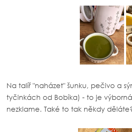
Na talíř "naházet" šunku, pečivo a sý
tyčinkách od Bobíka) - to je výborná
nezklame. Také to tak někdy děláte