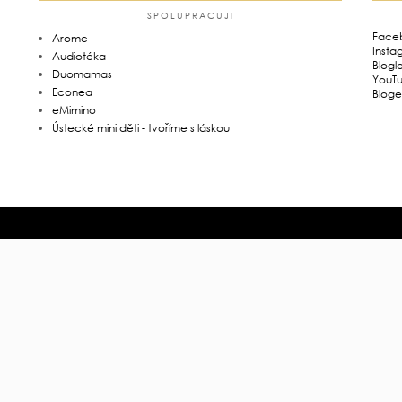
SPOLUPRACUJI
Face
Arome
Insta
Audiotéka
Blogl
Duomamas
YouT
Econea
Bloge
eMimino
Ústecké mini děti - tvoříme s láskou