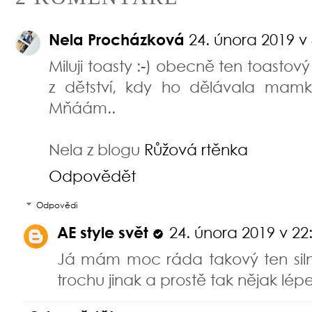
Nela Procházková
24. února 2019 v 
Miluji toasty :-) obecně ten toastový
z dětství, kdy ho dělávala ma
Mňáám..
Nela z blogu
Růžová rtěnka
Odpovědět
Odpovědi
AE style svět
24. února 2019 v 22
Já mám moc ráda takový ten silně
trochu jinak a prostě tak nějak lépe