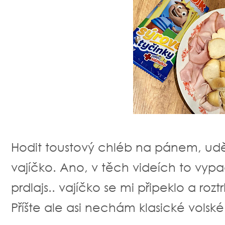
Hodit toustový chléb na pánem, uděla
vajíčko. Ano, v těch videích to vy
prdlajs.. vajíčko se mi připeklo a rozt
Příšte ale asi nechám klasické volské 