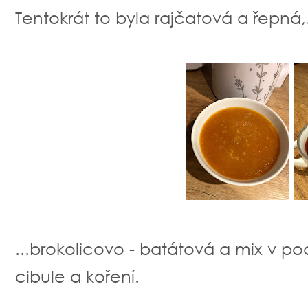
Tentokrát to byla rajčatová a řepná,.
...brokolicovo - batátová a mix v p
cibule a koření.