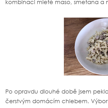
kombinaci mleté maso, smetana a
Po opravdu dlouhé době jsem pekla k
čerstvým domácím chlebem. Výborn