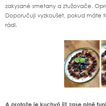
zakysané smetany a ztužovače. Op
Doporučuji vyzkoušet, pokud máte 
rádi.
A protože je kuchyň již zase plně fu