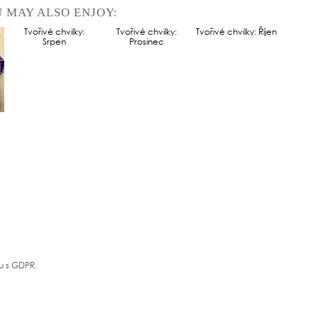
 MAY ALSO ENJOY:
Tvořivé chvilky:
Tvořivé chvilky:
Tvořivé chvilky: Říjen
Srpen
Prosinec
u s GDPR.