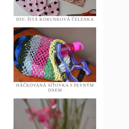
DIY: ŠITÁ KORUNKOVÁ ČELENKA
HÁČKOVANÁ SÍŤOVKA S PEVNÝM
DNEM