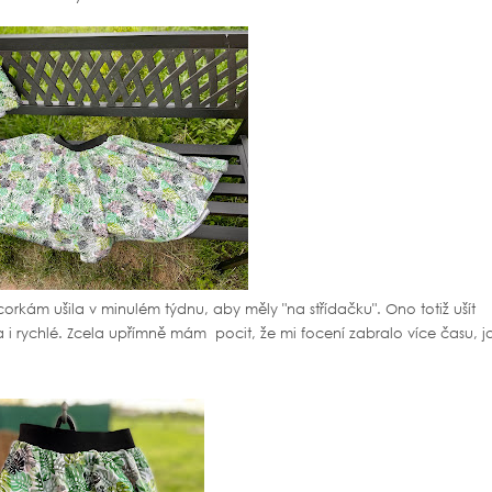
corkám ušila v minulém týdnu, aby měly "na střídačku". Ono totiž ušít
i rychlé. Zcela upřímně mám pocit, že mi focení zabralo více času, j