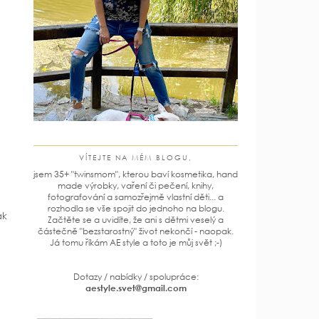
VÍTEJTE NA MÉM BLOGU,
jsem 35+ "twinsmom", kterou baví kosmetika, hand
made výrobky, vaření či pečení, knihy,
fotografování a samozřejmě vlastní děti... a
rozhodla se vše spojit do jednoho na blogu.
ak
Začtěte se a uvidíte, že ani s dětmi veselý a
částečně "bezstarostný" život nekončí - naopak.
Já tomu říkám AE style a toto je můj svět ;-)
Dotazy / nabídky / spolupráce:
aestyle.svet@gmail.com