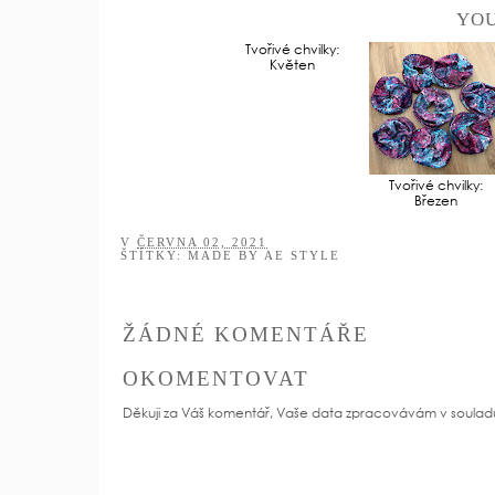
YOU
Tvořivé chvilky:
Tvořivé chvilky:
Květen
Březen
V
ČERVNA 02, 2021
ŠTÍTKY:
MADE BY AE STYLE
ŽÁDNÉ KOMENTÁŘE
OKOMENTOVAT
Děkuji za Váš komentář, Vaše data zpracovávám v soulad