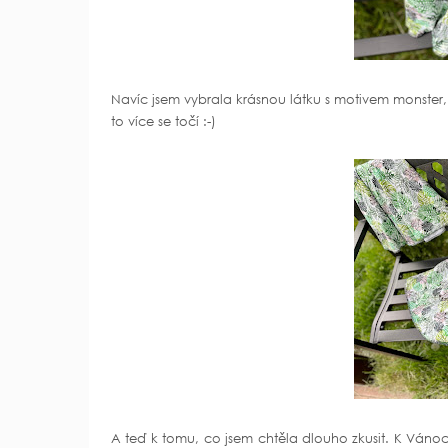
Navíc jsem vybrala krásnou látku s motivem monster,
to více se točí :-)
A teď k tomu, co jsem chtěla dlouho zkusit. K Ván