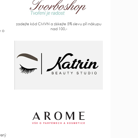
zadejte kód CMVN a získejte 5% slevu při nákupu
nad 100,-
e o
erý