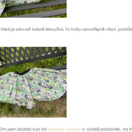
 která je zároveň krásně lehoučká. To holky samozřejmě vítací, protož
ocům jsem dostala kurz od
Veroniky Mocové
o výrobě polobotek, na kt