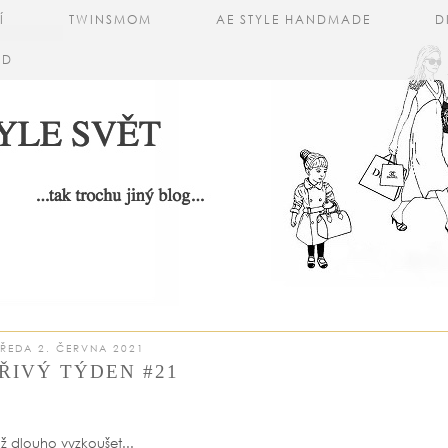
Í
TWINSMOM
AE STYLE HANDMADE
D
AD
TŘEDA 2. ČERVNA 2021
ŘIVÝ TÝDEN #21
ž dlouho vyzkoušet...