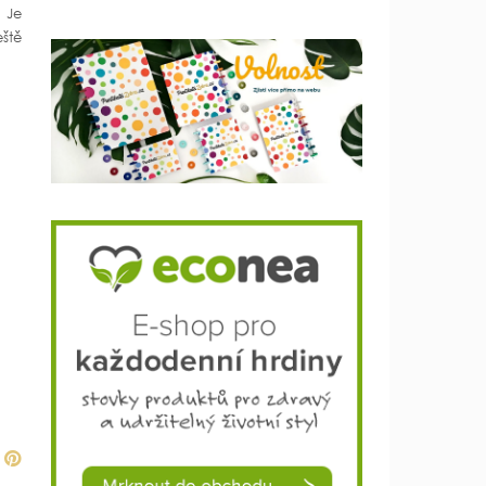
 Je
eště