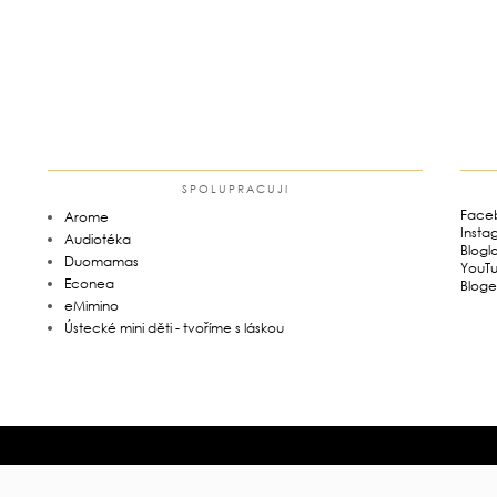
SPOLUPRACUJI
Face
Arome
Insta
Audiotéka
Blogl
Duomamas
YouT
Econea
Bloge
eMimino
Ústecké mini děti - tvoříme s láskou