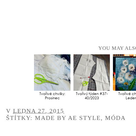
YOU MAY ALS
Tvořivé chvilky:
Tvořivý týden #37-
Tvořivé chv
Prosinec
40/2023
Lede
V
LEDNA 27, 2015
ŠTÍTKY:
MADE BY AE STYLE
,
MÓDA