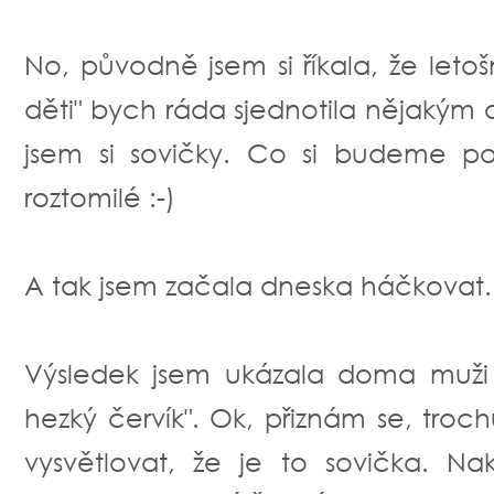
No, původně jsem si říkala, že leto
děti" bych ráda sjednotila nějakým
jsem si sovičky. Co si budeme pov
roztomilé :-)
A tak jsem začala dneska háčkovat..
Výsledek jsem ukázala doma muži 
hezký červík". Ok, přiznám se, troc
vysvětlovat, že je to sovička. Na