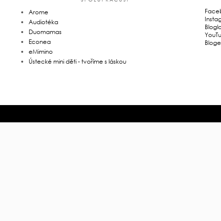
Face
Arome
Insta
Audiotéka
Blogl
Duomamas
YouT
Econea
Bloge
eMimino
Ústecké mini děti - tvoříme s láskou