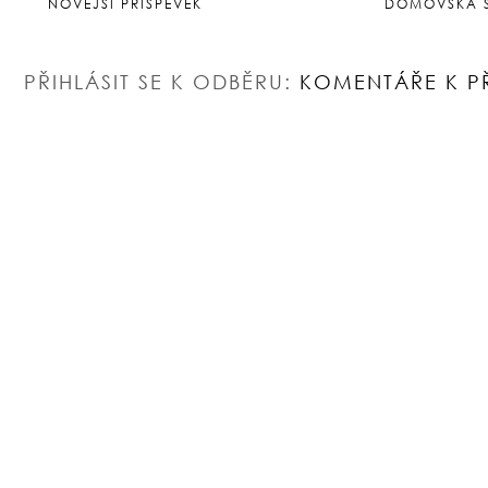
NOVĚJŠÍ PŘÍSPĚVEK
DOMOVSKÁ 
PŘIHLÁSIT SE K ODBĚRU:
KOMENTÁŘE K P