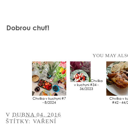
Dobrou chuť!
YOU MAY ALS
Chvilka
v kuchyni #34 -
36/2023
Chvilka v kuchyni #7
Chvilka v k
- 8/2024
#42 - 44/
V
DUBNA 04, 2016
ŠTÍTKY:
VAŘENÍ