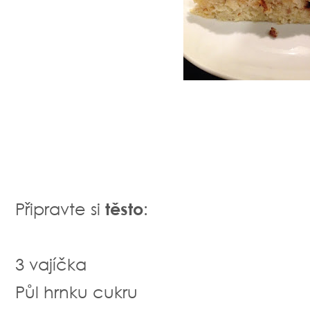
Připravte si
těsto
:
3 vajíčka
Půl hrnku cukru