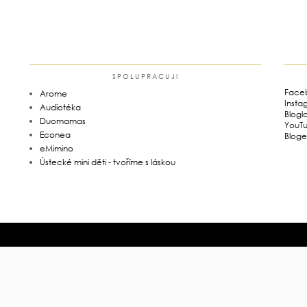
SPOLUPRACUJI
Face
Arome
Insta
Audiotéka
Blogl
Duomamas
YouT
Econea
Bloge
eMimino
Ústecké mini děti - tvoříme s láskou