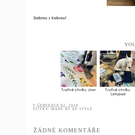
Dobrou s kobrou!
YOU
Tvořivé chvilky: únor
Tvořivé chvilky:
Listopad
V
ČERVENCE 02, 2019
ŠTÍTKY:
MADE BY AE STYLE
ŽÁDNÉ KOMENTÁŘE