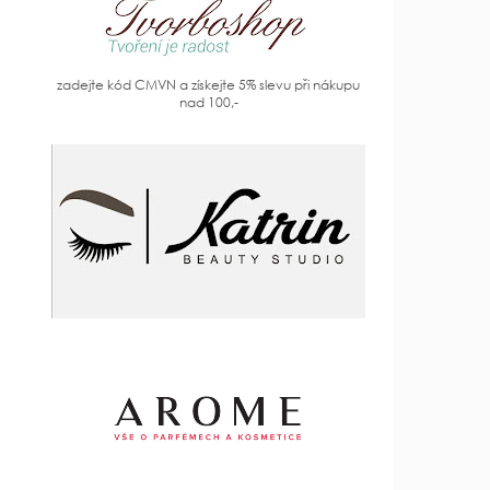
zadejte kód CMVN a získejte 5% slevu při nákupu
nad 100,-