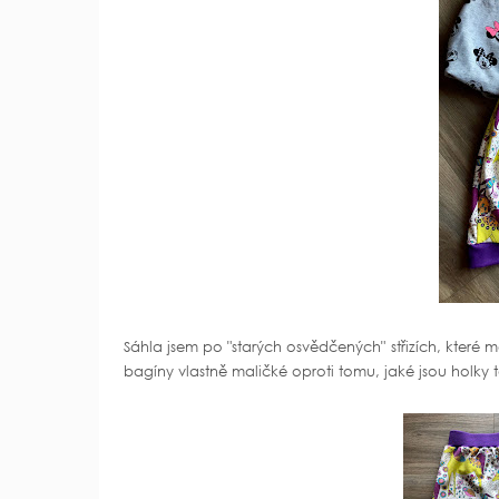
Sáhla jsem po "starých osvědčených" střizích, které 
bagíny vlastně maličké oproti tomu, jaké jsou holky t