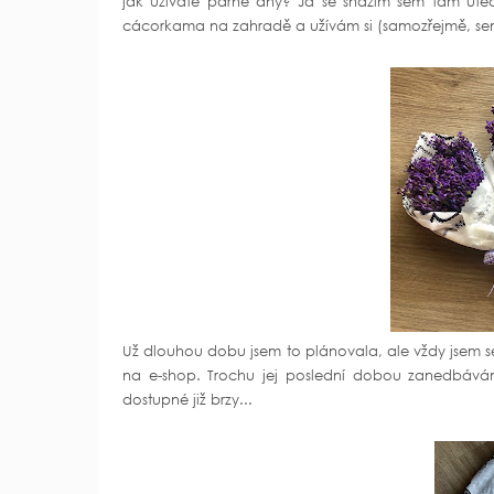
jak užíváte parné dny? Já se snažím sem tam utéct 
cácorkama na zahradě a užívám si (samozřejmě, sem ta
Už dlouhou dobu jsem to plánovala, ale vždy jsem se
na e-shop. Trochu jej poslední dobou zanedbává
dostupné již brzy...