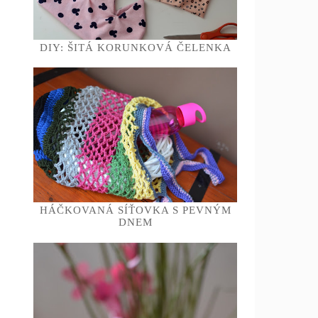
DIY: ŠITÁ KORUNKOVÁ ČELENKA
HÁČKOVANÁ SÍŤOVKA S PEVNÝM
DNEM