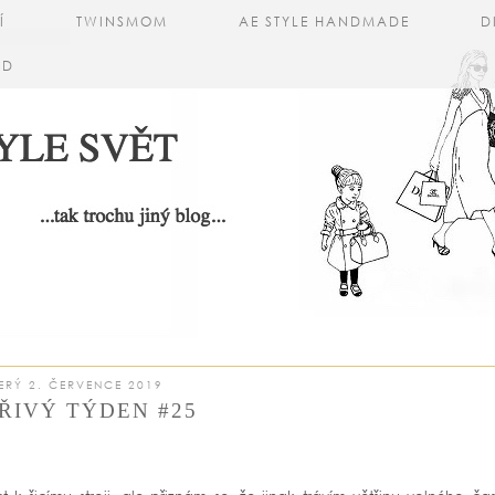
Í
TWINSMOM
AE STYLE HANDMADE
D
AD
ERÝ 2. ČERVENCE 2019
ŘIVÝ TÝDEN #25