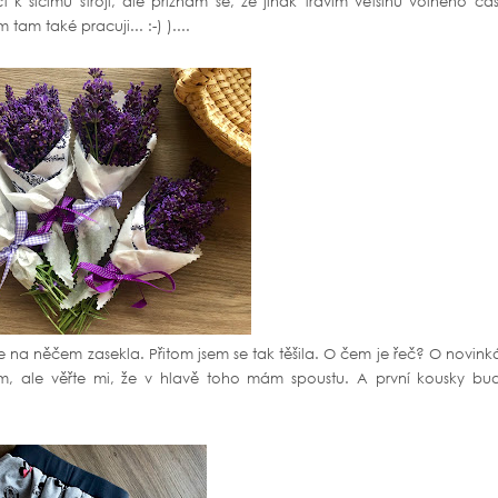
k šicímu stroji, ale přiznám se, že jinak trávím většinu volného ča
m také pracuji... :-) )....
 na něčem zasekla. Přitom jsem se tak těšila. O čem je řeč? O novin
m, ale věřte mi, že v hlavě toho mám spoustu. A první kousky bu