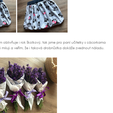
 oblivňuje i rok školkový, tak jsme pro paní učitelky s cácorkama
i miluji a veřím, že i taková drobnůstka dokáže zvednout náladu.