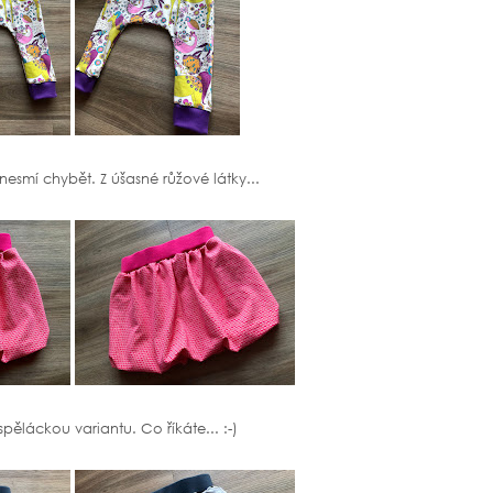
 nesmí chybět. Z úšasné růžové látky...
pěláckou variantu. Co říkáte... :-)