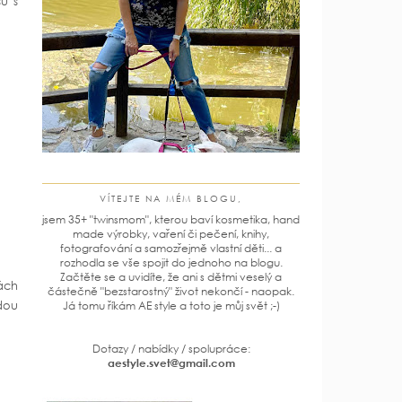
su s
VÍTEJTE NA MÉM BLOGU,
jsem 35+ "twinsmom", kterou baví kosmetika, hand
made výrobky, vaření či pečení, knihy,
fotografování a samozřejmě vlastní děti... a
rozhodla se vše spojit do jednoho na blogu.
Začtěte se a uvidíte, že ani s dětmi veselý a
kách
částečně "bezstarostný" život nekončí - naopak.
dou
Já tomu říkám AE style a toto je můj svět ;-)
Dotazy / nabídky / spolupráce:
aestyle.svet@gmail.com