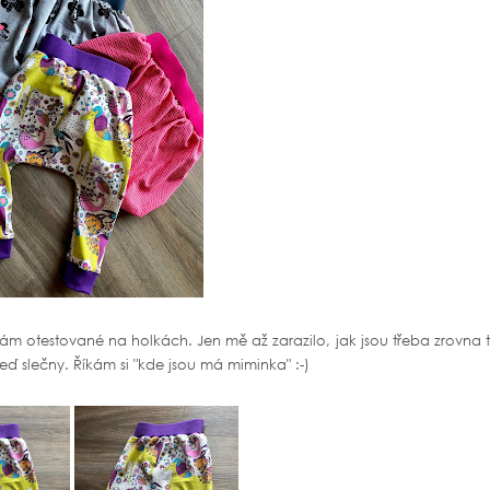
mám otestované na holkách. Jen mě až zarazilo, jak jsou třeba zrovna 
eď slečny. Říkám si "kde jsou má miminka" :-)