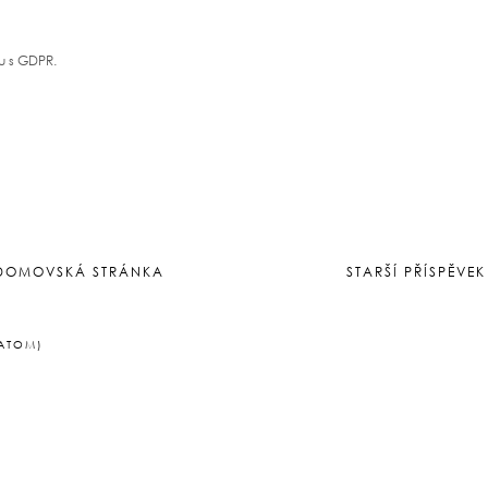
u s GDPR.
DOMOVSKÁ STRÁNKA
STARŠÍ PŘÍSPĚVEK
(ATOM)