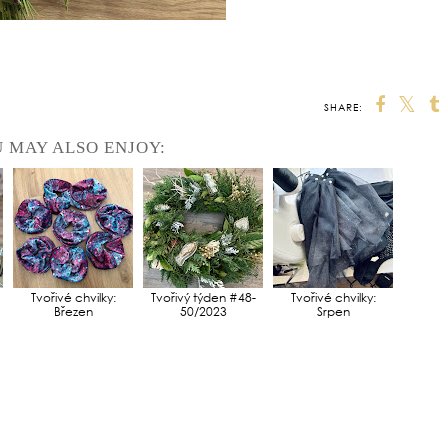
SHARE:
 MAY ALSO ENJOY:
Tvořivé chvilky:
Tvořivý týden #48-
Tvořivé chvilky:
Březen
50/2023
Srpen