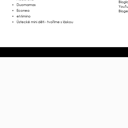
Blogl
Duomamas
YouT
Econea
Bloge
eMimino
Ústecké mini děti - tvoříme s láskou