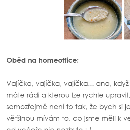
Oběd na homeoffice:
Vajíčka, vajíčka, vajíčka... ano, kdy
máte rádi a kterou lze rychle upravit
samozřejmě není to tak, že bych si
většinou mívám to, co jsme měli k več
od večeře nic nezbylo :-)