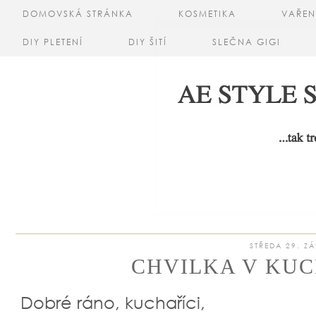
DOMOVSKÁ STRÁNKA
KOSMETIKA
VAŘEN
DIY PLETENÍ
DIY ŠITÍ
SLEČNA GIGI
STŘEDA 29. ZÁ
CHVILKA V KUCH
Dobré ráno, kuchaříci,