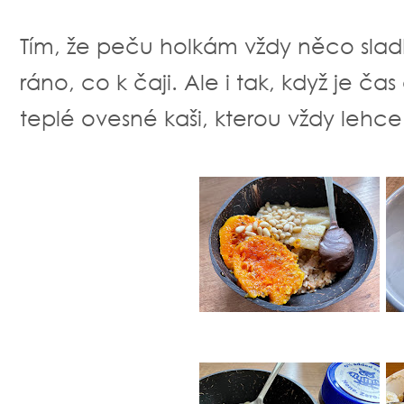
Tím, že peču holkám vždy něco slad
ráno, co k čaji. Ale i tak, když je č
teplé ovesné kaši, kterou vždy leh