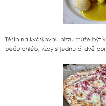
Těsto na kváskovou pizzu může být v l
peču chléb, vždy si jednu či dvě p