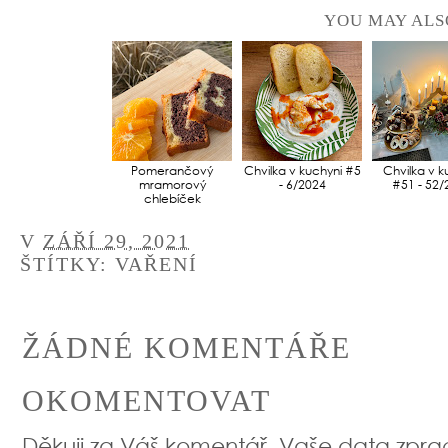
YOU MAY ALS
Pomerančový
Chvilka v kuchyni #5
Chvilka v k
mramorový
- 6/2024
#51 - 52/
chlebíček
V
ZÁŘÍ 29, 2021
ŠTÍTKY:
VAŘENÍ
ŽÁDNÉ KOMENTÁŘE
OKOMENTOVAT
Děkuji za Váš komentář, Vaše data zpr