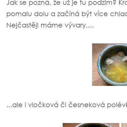
Jak se pozná, že už je tu podzim? K
pomalu dolu a začíná být více chla
Nejčastěji máme vývary,...
...ale i vločková či česneková polévk