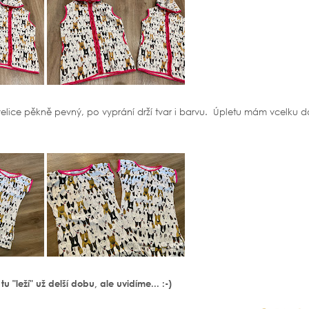
velice pěkně pevný, po vyprání drží tvar i barvu. Úpletu mám vcelku do
"leží" už delší dobu, ale uvidíme... :-)