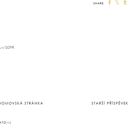
SHARE:
 MAY ALSO ENJOY:
Tvořivý týden
Tvořivý týden #35-
Tvořivé chvilky:
#32/2023
36/2023
Březen
u s GDPR.