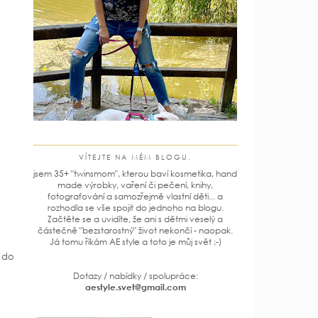
VÍTEJTE NA MÉM BLOGU,
jsem 35+ "twinsmom", kterou baví kosmetika, hand
made výrobky, vaření či pečení, knihy,
fotografování a samozřejmě vlastní děti... a
rozhodla se vše spojit do jednoho na blogu.
Začtěte se a uvidíte, že ani s dětmi veselý a
částečně "bezstarostný" život nekončí - naopak.
Já tomu říkám AE style a toto je můj svět ;-)
d do
Dotazy / nabídky / spolupráce:
aestyle.svet@gmail.com