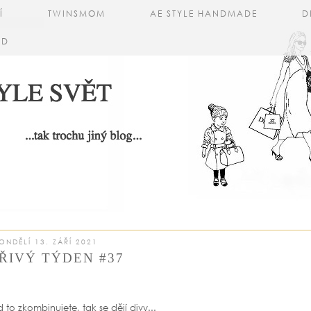
Í
TWINSMOM
AE STYLE HANDMADE
D
AD
ONDĚLÍ 13. ZÁŘÍ 2021
ŘIVÝ TÝDEN #37
 to zkombinujete, tak se dějí divy...