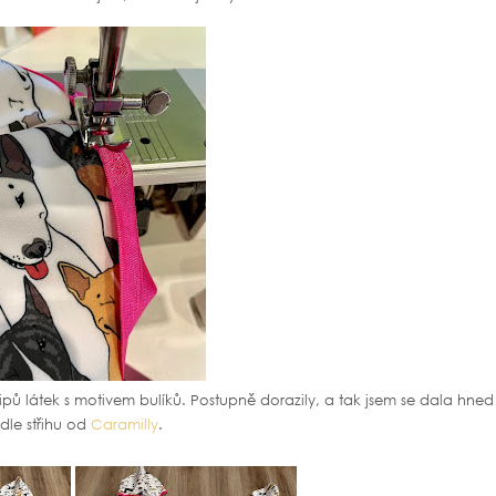
ů látek s motivem bulíků. Postupně dorazily, a tak jsem se dala hne
odle střihu od
Caramilly
.