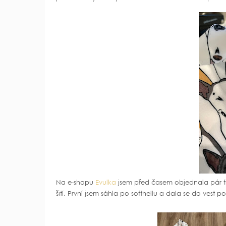
Na e-shopu
Evulka
jsem před časem objednala pár tip
šití. První jsem sáhla po softhellu a dala se do vest p