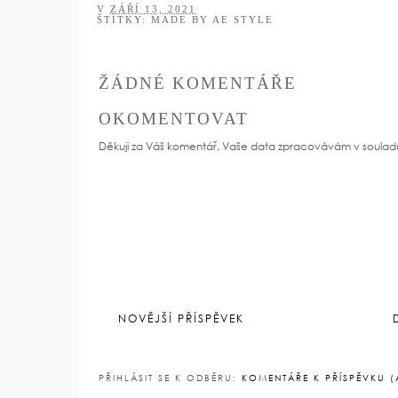
YOU
Tvořivé chvilky:
Tvořivé chvilky: únor
Leden
V
ZÁŘÍ 13, 2021
ŠTÍTKY:
MADE BY AE STYLE
ŽÁDNÉ KOMENTÁŘE
OKOMENTOVAT
Děkuji za Váš komentář, Vaše data zpracovávám v soulad