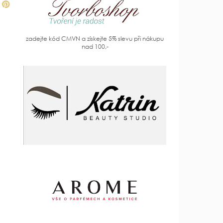
zadejte kód CMVN a získejte 5% slevu při nákupu
nad 100,-