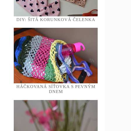
DIY: ŠITÁ KORUNKOVÁ ČELENKA
HÁČKOVANÁ SÍŤOVKA S PEVNÝM
DNEM