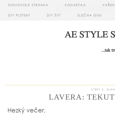
DOMOVSKÁ STRÁNKA
KOSMETIKA
VAŘEN
DIY PLETENÍ
DIY ŠITÍ
SLEČNA GIGI
ÚTERÝ 5. DUB
LAVERA: TEKU
Hezký večer,