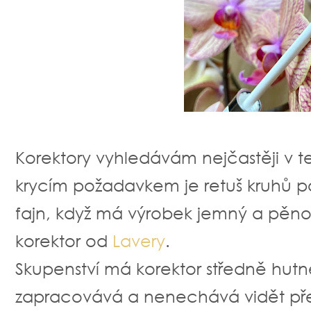
Korektory vyhledávám nejčastěji v t
krycím požadavkem je retuš kruhů p
fajn, když má výrobek jemný a pěnov
korektor od
Lavery
.
Skupenství má korektor středně hutn
zapracovává a nenechává vidět pře