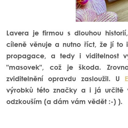
Lavera je firmou s dlouhou histori
cíleně věnuje a nutno říct, že jí to
propagace, a tedy i viditelnost 
"masovek", což je škoda. Zrovna
zviditelnění opravdu zasloužil. U
výrobků této značky a i já určit
odzkouším (a dám vám vědět :-) ).