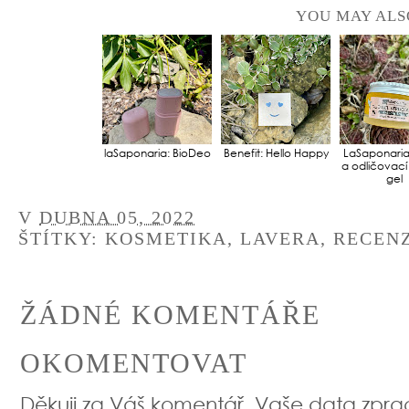
YOU MAY ALS
laSaponaria: BioDeo
Benefit: Hello Happy
LaSaponaria:
a odličovací
gel
V
DUBNA 05, 2022
ŠTÍTKY:
KOSMETIKA
,
LAVERA
,
RECEN
ŽÁDNÉ KOMENTÁŘE
OKOMENTOVAT
Děkuji za Váš komentář, Vaše data zpr