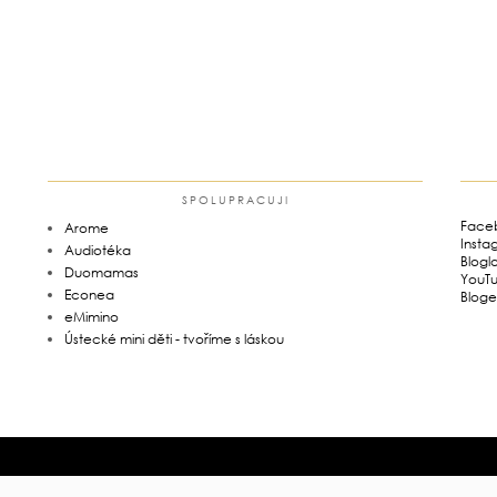
SPOLUPRACUJI
Face
Arome
Insta
Audiotéka
Blogl
Duomamas
YouT
Econea
Bloge
eMimino
Ústecké mini děti - tvoříme s láskou