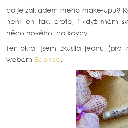
co je základem mého make-upu? Roz
není jen tak, proto, i když mám s
něco nového, co kdyby...
Tentokrát jsem zkusila jednu (pro
webem
Econea
.