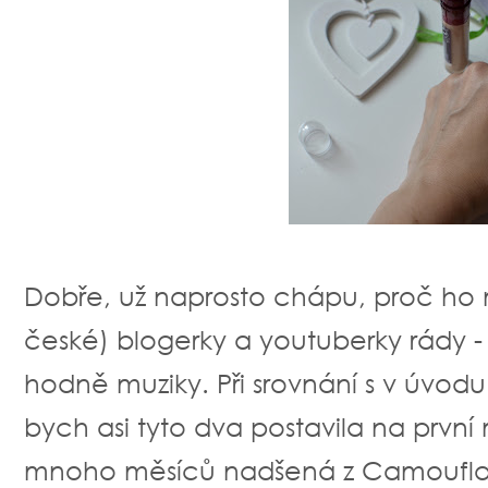
Dobře, už naprosto chápu, proč ho m
české) blogerky a youtuberky rády 
hodně muziky. Při srovnání s v úv
bych asi tyto dva postavila na první 
mnoho měsíců nadšená z Camouflag