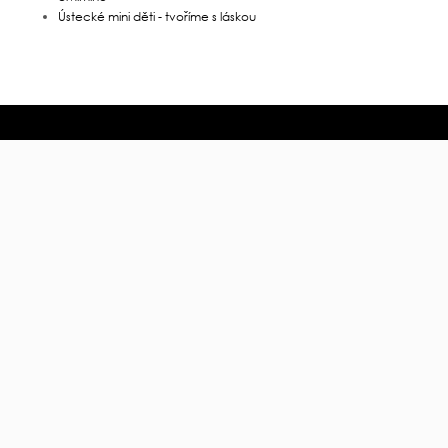
SPOLUPRACUJI
Face
Arome
Insta
Audiotéka
Blogl
Duomamas
YouT
Econea
Bloge
eMimino
Ústecké mini děti - tvoříme s láskou