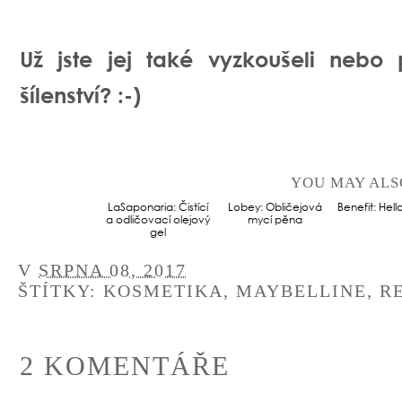
Už jste jej také vyzkoušeli nebo
šílenství? :-)
YOU MAY ALS
LaSaponaria: Čistící
Lobey: Obličejová
Benefit: Hel
a odličovací olejový
mycí pěna
gel
V
SRPNA 08, 2017
ŠTÍTKY:
KOSMETIKA
,
MAYBELLINE
,
R