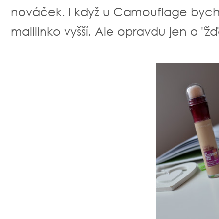
nováček. I když u Camouflage bych ře
malilinko vyšší. Ale opravdu jen o "ž