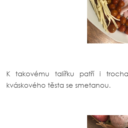
K takovému talířku patří i troc
kváskového těsta se smetanou.