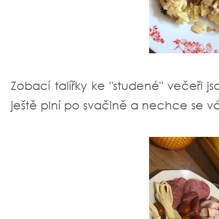
Zobací talířky ke "studené" večeři js
ještě plní po svačině a nechce se v