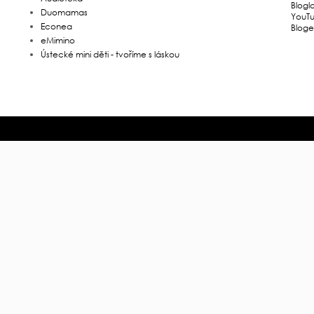
Blogl
Duomamas
YouT
Econea
Bloge
eMimino
Ústecké mini děti - tvoříme s láskou