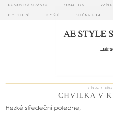
DOMOVSKÁ STRÁNKA
KOSMETIKA
VAŘEN
DIY PLETENÍ
DIY ŠITÍ
SLEČNA GIGI
STŘEDA 4. BŘE
CHVILKA V K
Hezké středeční poledne,