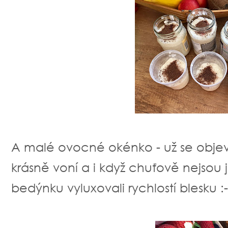
A malé ovocné okénko - už se objevu
krásně voní a i když chuťově nejsou j
bedýnku vyluxovali rychlostí blesku :