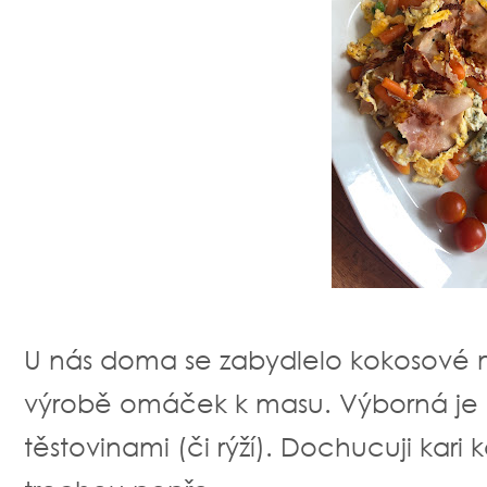
U nás doma se zabydlelo kokosové 
výrobě omáček k masu. Výborná je 
těstovinami (či rýží). Dochucuji ka