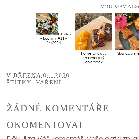
YOU MAY ALS
Chvilka
v kuchyni #21 -
24/2024
Pomerančový
Skořicoví m
mramorový
chlebíček
V
BŘEZNA 04, 2020
ŠTÍTKY:
VAŘENÍ
ŽÁDNÉ KOMENTÁŘE
OKOMENTOVAT
Děkuji za Váš komentář, Vaše data zpr