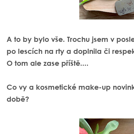
A to by bylo vše. Trochu jsem v po
po lescích na rty a doplnila či resp
O tom ale zase příště....
Co vy a kosmetické make-up novinky
době?