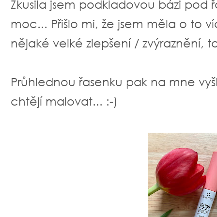
Zkusila jsem podkladovou bázi pod 
moc... Přišlo mi, že jsem měla o to v
nějaké velké zlepšení / zvýraznění, t
Průhlednou řasenku pak na mne vyšk
chtějí malovat... :-)