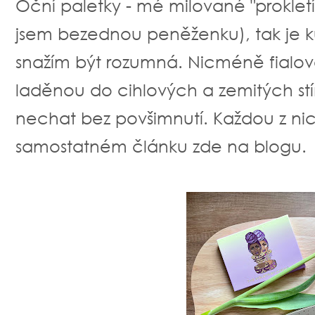
Oční paletky - mé milované "prokle
jsem bezednou peněženku), tak je kup
snažím být rozumná. Nicméně fialo
laděnou do cihlových a zemitých st
nechat bez povšimnutí. Každou z nic
samostatném článku zde na blogu.