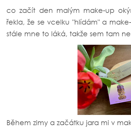
co začít den malým make-up oký
řekla, že se vcelku "hlídám" a make-u
stále mne to láká, takže sem tam ne
Během zimy a začátku jara mi v make