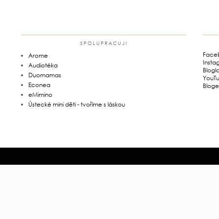
SPOLUPRACUJI
Face
Arome
Insta
Audiotéka
Blogl
Duomamas
YouT
Econea
Bloge
eMimino
Ústecké mini děti - tvoříme s láskou