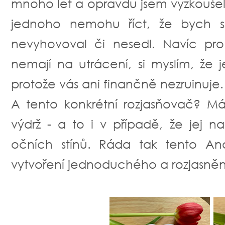
mnoho let a opravdu jsem vyzkoušela
jednoho nemohu říct, že bych 
nevyhovoval či nesedl. Navíc pr
nemají na utrácení, si myslím, že 
protože vás ani finančně nezruinuje
A tento konkrétní rozjasňovač? M
výdrž - a to i v případě, že jej n
očních stínů. Ráda tak tento An
vytvoření jednoduchého a rozjasně