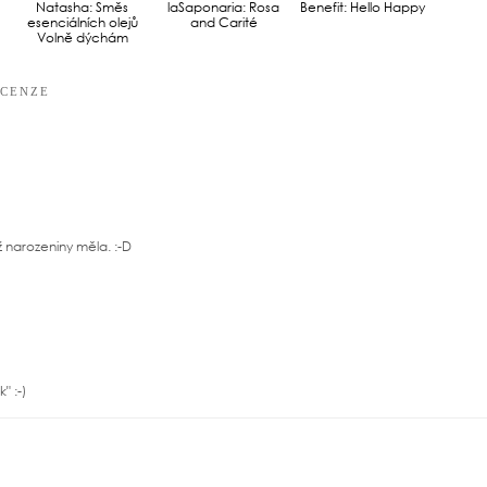
laSaponaria: Rosa
and Carité
Natasha: Směs
Benefit: Hello Happy
esenciálních olejů
Volně dýchám
ECENZE
ž narozeniny měla. :-D