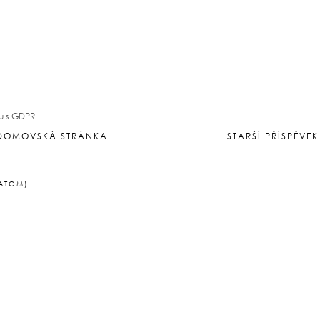
" :-)
u s GDPR.
DOMOVSKÁ STRÁNKA
STARŠÍ PŘÍSPĚVEK
(ATOM)