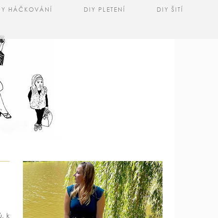
IY HÁČKOVÁNÍ
DIY PLETENÍ
DIY ŠITÍ
ů, k