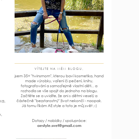
VÍTEJTE NA MÉM BLOGU,
jsem 35+ "twinsmom", kterou baví kosmetika, hand
made výrobky, vaření či pečení, knihy,
fotografování a samozřejmě vlastní děti... a
rozhodla se vše spojit do jednoho na blogu.
ů
Začtěte se a uvidíte, že ani s dětmi veselý a
ka,
částečně "bezstarostný" život nekončí - naopak.
Já tomu říkám AE style a toto je můj svět ;-)
y.
Dotazy / nabídky / spolupráce:
aestyle.svet@gmail.com