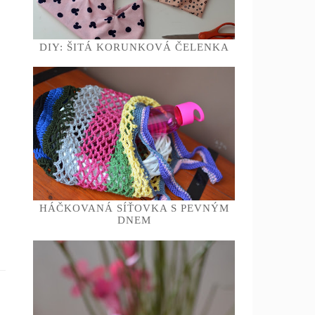
DIY: ŠITÁ KORUNKOVÁ ČELENKA
HÁČKOVANÁ SÍŤOVKA S PEVNÝM
DNEM