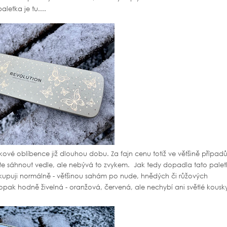
letka je tu....
vé oblíbence již dlouhou dobu. Za fajn cenu totiž ve většině případ
te sáhnout vedle, ale nebývá to zvykem. Jak tedy dopadla tato palet
si kupuji normálně - většinou sahám po nude, hnědých či růžových
aopak hodně živelná - oranžová, červená, ale nechybí ani světlé kousk