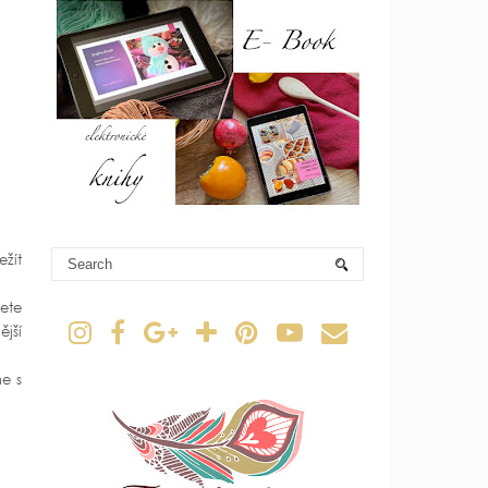
ežít
žete
ější
ne s