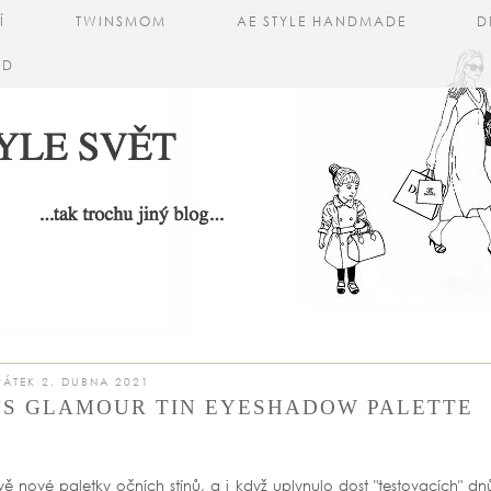
Í
TWINSMOM
AE STYLE HANDMADE
D
AD
PÁTEK 2. DUBNA 2021
US GLAMOUR TIN EYESHADOW PALETTE
ě nové paletky očních stínů, a i když uplynulo dost "testovacích" dn