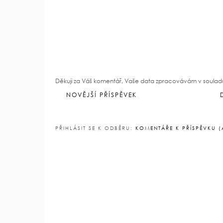
AE style svět
12. dubna 2021 v 20:32
Tak třeba vymyslet dárek pro sestru "jen tak
Odpovědět
Děkuji za Váš komentář, Vaše data zpracovávám v soulad
NOVĚJŠÍ PŘÍSPĚVEK
PŘIHLÁSIT SE K ODBĚRU:
KOMENTÁŘE K PŘÍSPĚVKU 