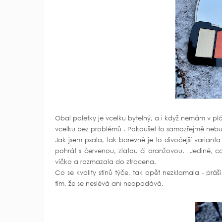
Obal paletky je vcelku bytelný, a i když nemám v pl
vcelku bez problémů . Pokoušet to samozřejmě nebu
Jak jsem psala, tak barevně je to divočejší variant
pohrát s červenou, zlatou či oranžovou. Jediné, co m
víčko a rozmazala do ztracena.
Co se kvality stínů týče, tak opět nezklamala - práší
tím, že se neslévá ani neopadává.