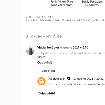
Purity Vision: Ultra
Salvia Paradise:
recovery serum
Dračí krev
V
DUBNA 02, 2021
ŠTÍTKY:
KOSMETIKA
,
MAKEUP REVOLUTION
,
R
2 KOMENTÁŘE
Vlasta Řenčová
6. dubna 2021 v 8:10
Ta by se podle mě líbila mé sestře! Jen škoda, že u
Vlasta
Odpovědět
Odpovědi