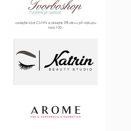
zadejte kód CMVN a získejte 5% slevu při nákupu
nad 100,-