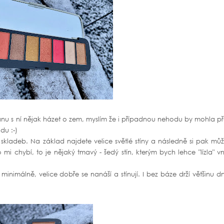
ánu s ní nějak házet o zem, myslím že i případnou nehodu by mohla př
du :-)
a skladeb. Na základ najdete velice světlé stíny a následně si pak mů
i chybí, to je nějaký tmavý - šedý stín, kterým bych lehce "lízla" vn
 minimálně, velice dobře se nanáší a stínují. I bez báze drží většinu d