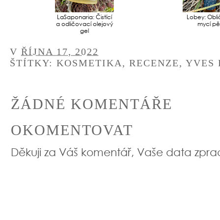
LaSaponaria: Čistící
Lobey: Obli
a odličovací olejový
mycí p
gel
V
ŘÍJNA 17, 2022
ŠTÍTKY:
KOSMETIKA
,
RECENZE
,
YVES
ŽÁDNÉ KOMENTÁŘE
OKOMENTOVAT
Děkuji za Váš komentář, Vaše data zpr