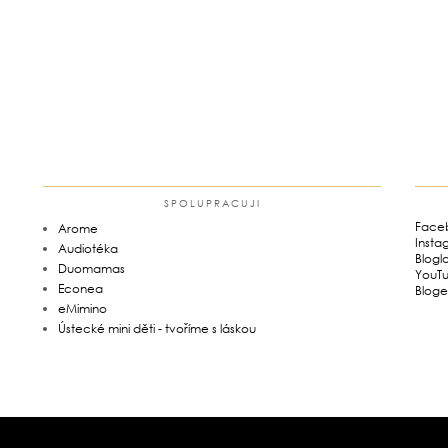
SPOLUPRACUJI
Face
Arome
Insta
Audiotéka
Blogl
Duomamas
YouT
Econea
Bloge
eMimino
Ústecké mini děti - tvoříme s láskou