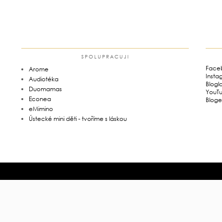
SPOLUPRACUJI
Face
Arome
Insta
Audiotéka
Blogl
Duomamas
YouT
Econea
Bloge
eMimino
Ústecké mini děti - tvoříme s láskou