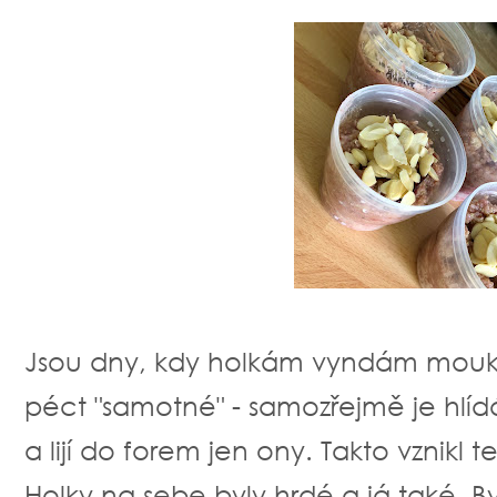
Jsou dny, kdy holkám vyndám mouk
péct "samotné" - samozřejmě je hlí
a lijí do forem jen ony. Takto vznikl 
Holky na sebe byly hrdé a já také. By