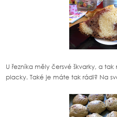
U řezníka měly čersvé škvarky, a tak
placky. Také je máte tak rádi? Na sva