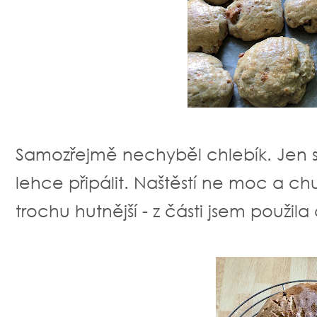
Samozřejmě nechyběl chlebík. Jen s
lehce připálit. Naštěstí ne moc a ch
trochu hutnější - z části jsem použi