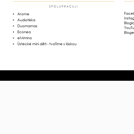
SPOLUPRACUJI
Face
Arome
Insta
Audiotéka
Blogl
Duomamas
YouT
Econea
Bloge
eMimino
Ústecké mini děti - tvoříme s láskou