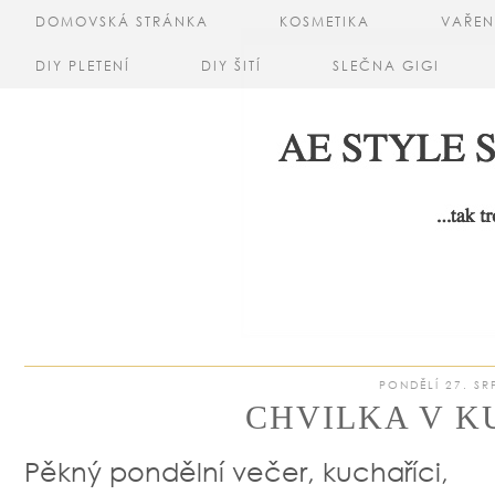
DOMOVSKÁ STRÁNKA
KOSMETIKA
VAŘEN
DIY PLETENÍ
DIY ŠITÍ
SLEČNA GIGI
PONDĚLÍ 27. SR
CHVILKA V K
Pěkný pondělní večer, kuchaříci,