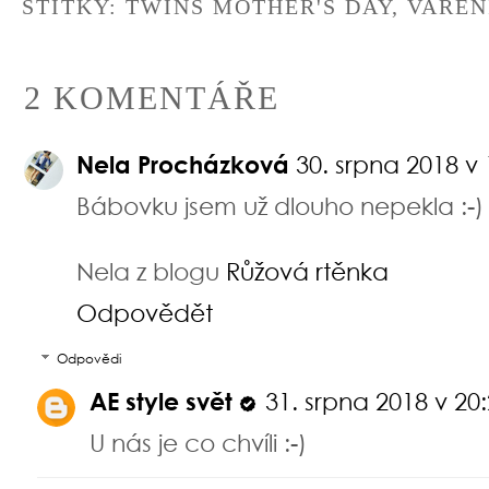
ŠTÍTKY:
TWINS MOTHER'S DAY
,
VAŘEN
2 KOMENTÁŘE
Nela Procházková
30. srpna 2018 v 
Bábovku jsem už dlouho nepekla :-)
Nela z blogu
Růžová rtěnka
Odpovědět
Odpovědi
AE style svět
31. srpna 2018 v 20
U nás je co chvíli :-)