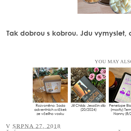
Tak dobrou s kobrou. Jdu vymyslet, co
YOU MAY ALS
Rozvoněno: Sada
Jill Childs: Jessičin slib
Penelope Bl
adventních svíčkek
(20/2024)
(mostly) Te
ze včelího vosku
Nanny (8/
V
SRPNA 27, 2018