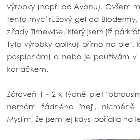
výrobky (např. od Avonu). Ovšem m
tento mycí růžový gel od Biodermy.
z řady Timewise, který jsem již párkrá
Tyto výrobky aplikuji přímo na pleť, 
pospíchám) a nebo je používám v k
kartáčkem.
Zároveň 1 - 2 x týdně pleť "obrousí
nemám žádného "nej", nicméně 
Myslím, že jsem jej kdysi pořídila na 