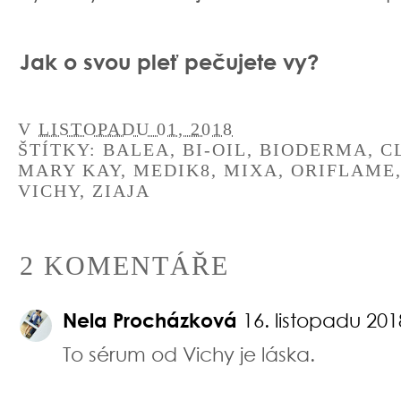
Jak o svou pleť pečujete vy?
V
LISTOPADU 01, 2018
ŠTÍTKY:
BALEA
,
BI-OIL
,
BIODERMA
,
C
MARY KAY
,
MEDIK8
,
MIXA
,
ORIFLAME
VICHY
,
ZIAJA
2 KOMENTÁŘE
Nela Procházková
16. listopadu 201
To sérum od Vichy je láska.