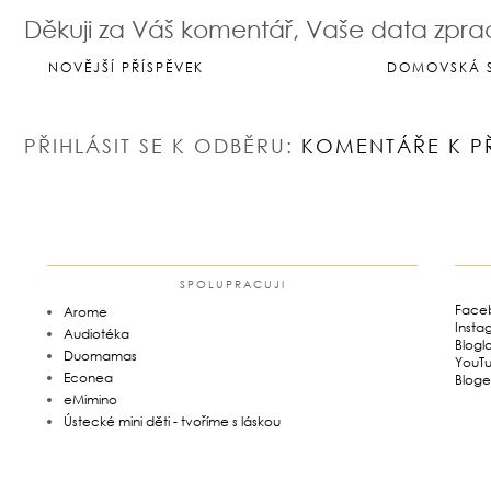
Děkuji za Váš komentář, Vaše data zpr
NOVĚJŠÍ PŘÍSPĚVEK
DOMOVSKÁ 
PŘIHLÁSIT SE K ODBĚRU:
KOMENTÁŘE K P
SPOLUPRACUJI
Face
Arome
Insta
Audiotéka
Blogl
Duomamas
YouT
Econea
Bloge
eMimino
Ústecké mini děti - tvoříme s láskou