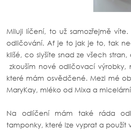
Miluji líčení, to už samozřejmě ví
odličování. Ať je to jak je to, tak n
klišé, co slyšíte snad ze všech stran
zkouším nové odličovací výrobky, n
které mám osvědčené. Mezi mé obl
MaryKay, mléko od Mixa a micelárn
Na odlíčení mám také ráda odl
tamponky, které lze vyprat a použít v