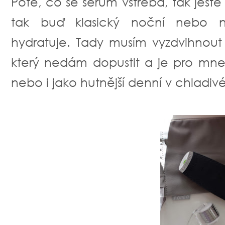
Poté, co se sérum vstřebá, tak ještě
tak buď klasický noční nebo ně
hydratuje. Tady musím vyzdvihnout
který nedám dopustit a je pro mne
nebo i jako hutnější denní v chladi