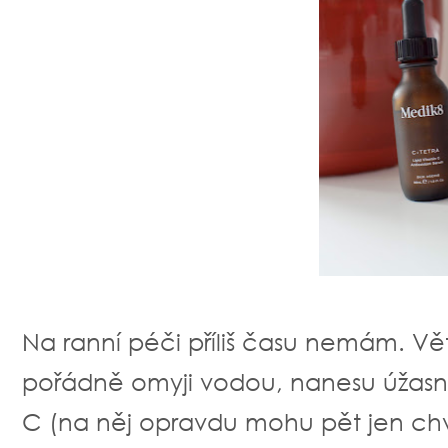
Na ranní péči příliš času nemám. Vět
pořádně omyji vodou, nanesu úžasn
C (na něj opravdu mohu pět jen chvá