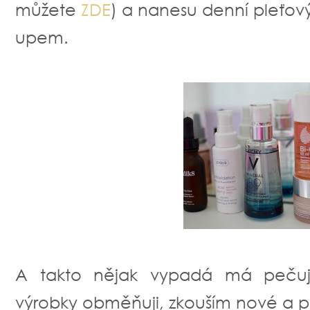
můžete
ZDE
) a nanesu denní pleťov
upem.
A takto nějak vypadá má pečují
výrobky obměňuji, zkouším nové a po