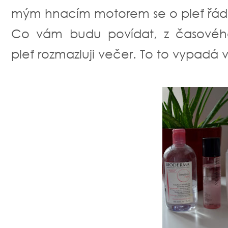
mým hnacím motorem se o pleť řádn
Co vám budu povídat, z časovéh
pleť rozmazluji večer. To to vypadá 