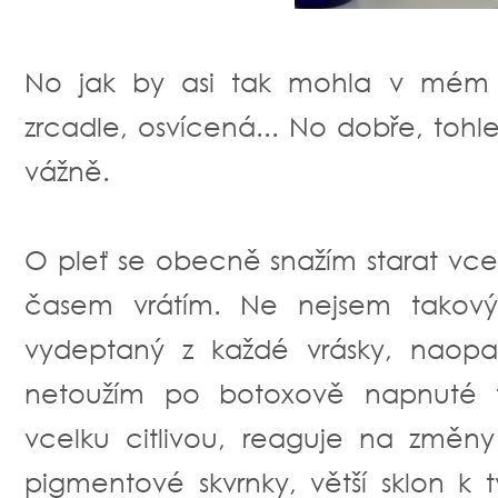
No jak by asi tak mohla v mém 
zrcadle, osvícená... No dobře, tohl
vážně.
O pleť se obecně snažím starat vcel
časem vrátím. Ne nejsem takový
vydeptaný z každé vrásky, naopak
netoužím po botoxově napnuté 
vcelku citlivou, reaguje na změn
pigmentové skvrnky, větší sklon k t