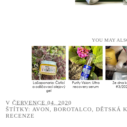
YOU MAY ALS
LaSaponaria: Čistící
Purity Vision: Ultra
Ze dna k
a odličovací olejový
recovery serum
#3/20
gel
V
ČERVENCE 04, 2020
ŠTÍTKY:
AVON
,
BOROTALCO
,
DĚTSKÁ 
RECENZE