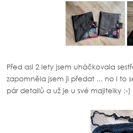
Před asi 2 lety jsem uháčkovala sest
zapomněla jsem ji předat ... no i to 
pár detailů a už je u své majitelky :-)