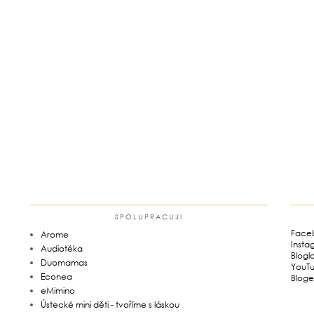
SPOLUPRACUJI
Face
Arome
Insta
Audiotéka
Blogl
Duomamas
YouT
Econea
Bloge
eMimino
Ústecké mini děti - tvoříme s láskou