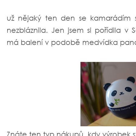
už nějaký ten den se kamarádím 
nezbláznila. Jen jsem si pořídila v
má balení v podobě medvídka pand
Znáte ten typ nákupů, kdy výrobek s