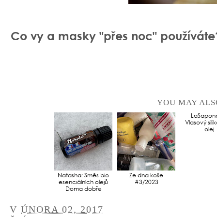
Co vy a masky "přes noc" používáte
YOU MAY ALS
Natasha: Směs bio
Ze dna koše
LaSapona
esenciálních olejů
#3/2023
Vlasový sil
Doma dobře
olej
V
ÚNORA 02, 2017