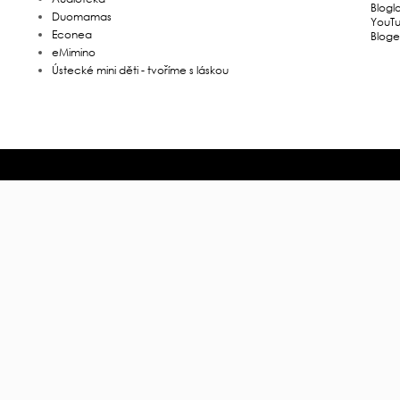
Blogl
Duomamas
YouT
Econea
Bloge
eMimino
Ústecké mini děti - tvoříme s láskou