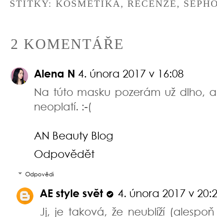
ŠTÍTKY:
KOSMETIKA
,
RECENZE
,
SEPH
2 KOMENTÁŘE
Alena N
4. února 2017 v 16:08
Na túto masku pozerám už dlho, ale
neoplatí. :-(
AN Beauty Blog
Odpovědět
Odpovědi
AE style svět
4. února 2017 v 20:
Jj, je taková, že neublíží (alesp