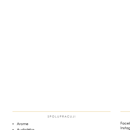
SPOLUPRACUJI
Face
Arome
Insta
Audiotéka