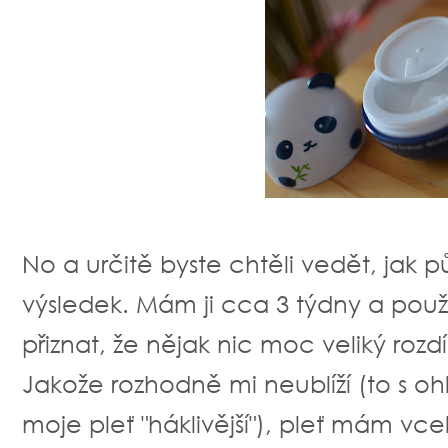
No a určitě byste chtěli vedět, jak 
výsledek. Mám ji cca 3 týdny a použ
přiznat, že nějak nic moc veliký roz
Jakože rozhodně mi neublíží (to s o
moje pleť "háklivější"), pleť mám vc