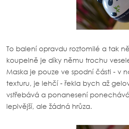
To balení opravdu roztomilé a tak něj
koupelně je díky němu trochu vesele
Maska je pouze ve spodní části - v
texturu, je lehčí - řekla bych až gel
vstřebává a ponanesení ponechává t
lepivější, ale žádná hrůza.