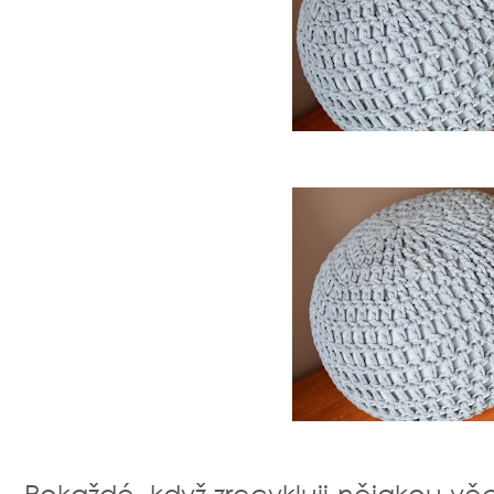
Pokaždé, když zrecykluji nějakou vě