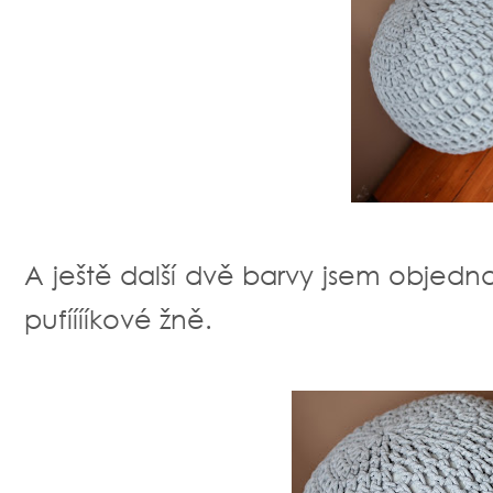
A ještě další dvě barvy jsem objedn
pufííííkové žně.