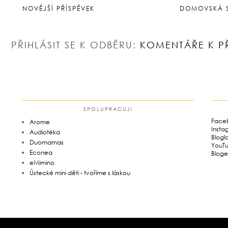
NOVĚJŠÍ PŘÍSPĚVEK
DOMOVSKÁ 
PŘIHLÁSIT SE K ODBĚRU:
KOMENTÁŘE K P
SPOLUPRACUJI
Face
Arome
Insta
Audiotéka
Blogl
Duomamas
YouT
Econea
Bloge
eMimino
Ústecké mini děti - tvoříme s láskou