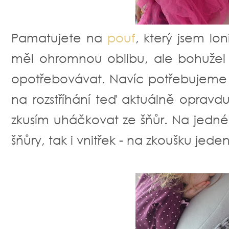
Pamatujete na
pouf
, který jsem lo
měl ohromnou oblibu, ale bohužel 
opotřebovávat. Navíc potřebujeme dv
na rozstříhání teď aktuálně opravd
zkusím uháčkovat ze šňůr. Na jedné
šňůry, tak i vnitřek - na zkoušku jeden,