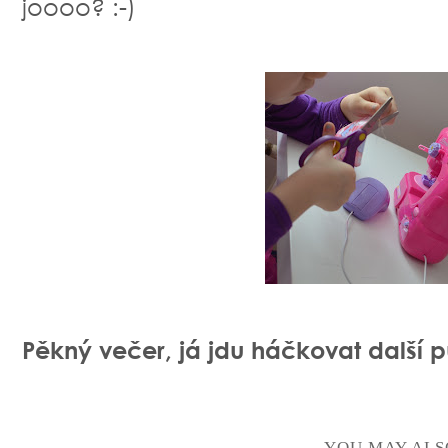
joooo? :-)
Pěkný večer, já jdu háčkovat další pu
YOU MAY ALS