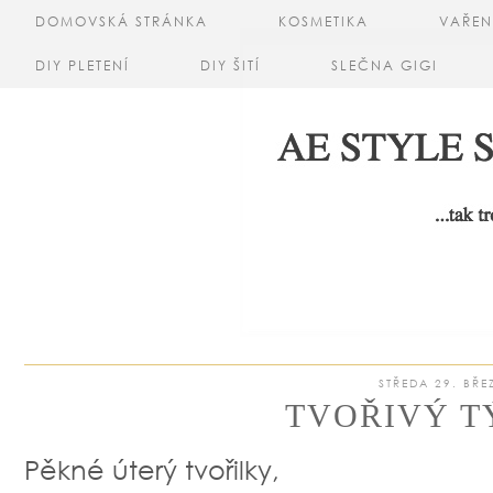
DOMOVSKÁ STRÁNKA
KOSMETIKA
VAŘEN
DIY PLETENÍ
DIY ŠITÍ
SLEČNA GIGI
STŘEDA 29. BŘE
TVOŘIVÝ T
Pěkné úterý tvořilky,