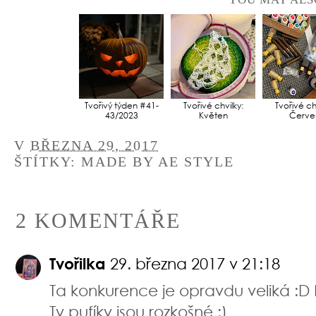
Tvořivý týden #41-
Tvořivé chvilky:
Tvořivé chv
43/2023
Květen
Červe
V
BŘEZNA 29, 2017
ŠTÍTKY:
MADE BY AE STYLE
2 KOMENTÁŘE
Tvořilka
29. března 2017 v 21:18
Ta konkurence je opravdu veliká :D
Ty pufíky jsou rozkošné :)