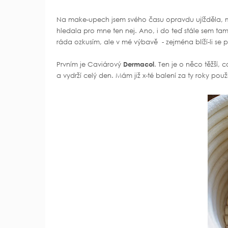
Na make-upech jsem svého času opravdu ujížděla, měl
hledala pro mne ten nej. Ano, i do teď stále sem ta
ráda ozkusím, ale v mé výbavě - zejména blíží-li se
Prvním je Caviárový
Dermacol
. Ten je o něco těžší, c
a vydrží celý den. Mám již x-té balení za ty roky pou