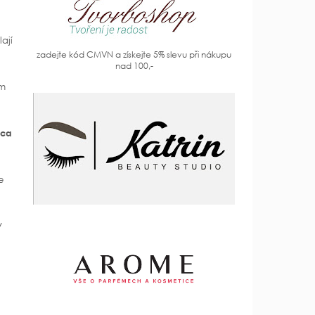
ají
zadejte kód CMVN a získejte 5% slevu při nákupu
nad 100,-
em
eca
e
V