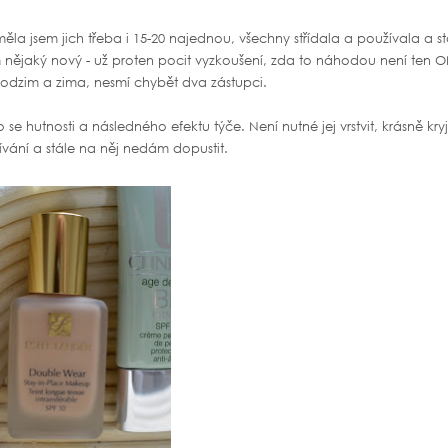
a jsem jich třeba i 15-20 najednou, všechny střídala a používala a st
m nějaký nový - už proten pocit vyzkoušení, zda to náhodou není ten O
 podzim a zima, nesmí chybět dva zástupci.
o se hutnosti a následného efektu týče. Není nutné jej vrstvit, krásně kry
žívání a stále na něj nedám dopustit.