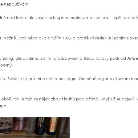
ce nepoužívám.
dně nezklame, ale zase s odstupem musím uznat, že jsou i lepší, co uděl
e
. Vážně. Stojí něco okolo tuším 130,- a prostě výsledek je jedním slov
blanding, ale uvidíme. Zatím to odsouvám a třeba takový pudr od
Artd
výborný.
vala. Spíše je to pro mne určitá nostalgie. Nicméně arganové sérum mn
kolí, tak je fajn se nějak zbavit kruhů pod očima, když už se objeví. 
age.