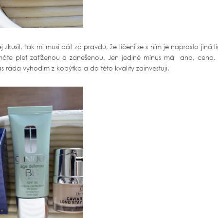
 zkusil, tak mi musí dát za pravdu, že líčení se s ním je naprosto jiná l
Nemáte pleť zatíženou a zanešenou. Jen jediné mínus má ano, cena.
s ráda vyhodím z kopýtka a do této kvality zainvestuji.