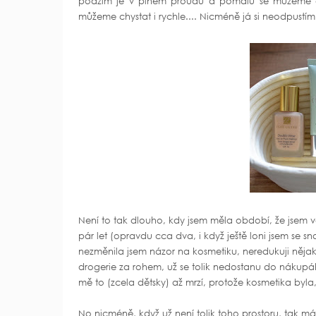
podzim je v plném proudu a pomalu se můžeme ch
můžeme chystat i rychle.... Nicméně já si neodpustím 
Není to tak dlouho, kdy jsem měla období, že jsem
pár let (opravdu cca dva, i když ještě loni jsem se s
nezměnila jsem názor na kosmetiku, neredukuji nějak
drogerie za rohem, už se tolik nedostanu do nákupáků
mě to (zcela dětsky) až mrzí, protože kosmetika byla
No nicméně, když už není tolik toho prostoru, tak m