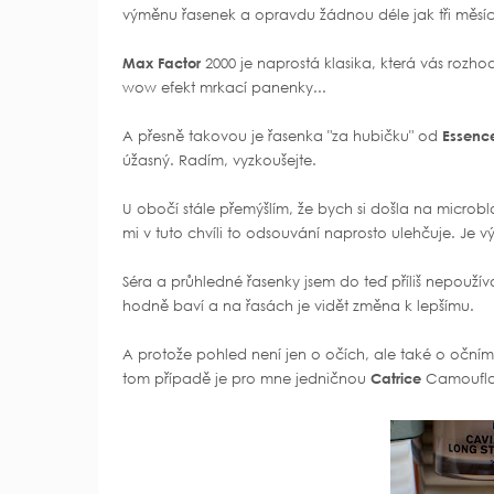
výměnu řasenek a opravdu žádnou déle jak tři měsí
Max Factor
2000 je naprostá klasika, která vás rozho
wow efekt mrkací panenky...
A přesně takovou je řasenka "za hubičku" od
Essenc
úžasný. Radím, vyzkoušejte.
U obočí stále přemýšlím, že bych si došla na micro
mi v tuto chvíli to odsouvání naprosto ulehčuje. Je 
Séra a průhledné řasenky jsem do teď příliš nepouží
hodně baví a na řasách je vidět změna k lepšímu.
A protože pohled není jen o očích, ale také o očním o
tom případě je pro mne jedničnou
Catrice
Camoufl