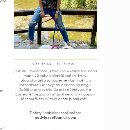
žná
VÍTEJTE NA MÉM BLOGU,
jsem 35+ "twinsmom", kterou baví kosmetika, hand
made výrobky, vaření či pečení, knihy,
fotografování a samozřejmě vlastní děti... a
rozhodla se vše spojit do jednoho na blogu.
Začtěte se a uvidíte, že ani s dětmi veselý a
en
částečně "bezstarostný" život nekončí - naopak.
Já tomu říkám AE style a toto je můj svět ;-)
Dotazy / nabídky / spolupráce:
aestyle.svet@gmail.com
ní