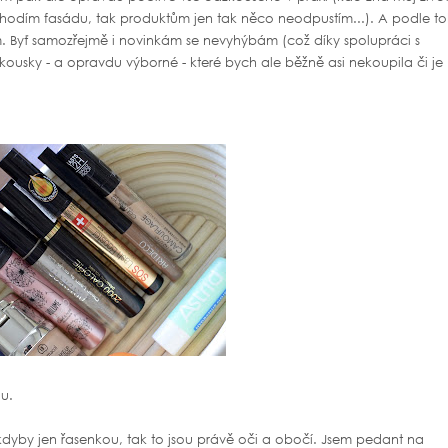
 nahodím fasádu, tak produktům jen tak něco neodpustím...). A podle t
 Byť samozřejmě i novinkám se nevyhýbám (což díky spolupráci s
kousky - a opravdu výborné - které bych ale běžně asi nekoupila či je
ou.
kdyby jen řasenkou, tak to jsou právě oči a obočí. Jsem pedant na