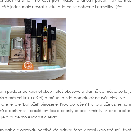
ystat na zimu - no když jsem viděla tp dnešní počasí, tak se mo
ještě jeden malý návrat k létu. A to co se pořízené kosmetiky týče.
 vám podobnou kosmetickou nálož ukazovala vlastně co měsíc. Je to j
nažila měsíční linku držet) a mě se to zdá pomalu až neuvěřitelný. Ne,
 cíleně, ale "bohužel" přirozeně. Proč bohužel? Inu, protože už nemám
 a parfumerií, prostě ten čas a priority se dost změnily. A ano, občas
, je a bude moje radost a relax.
ám pak ale opravdu poctivě vše odzkoušeno v praxi (kdo zná můj život