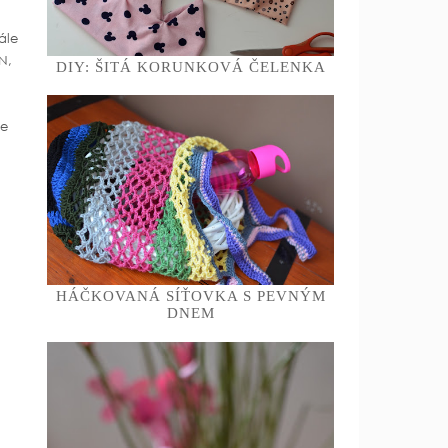
ále
N,
DIY: ŠITÁ KORUNKOVÁ ČELENKA
je
HÁČKOVANÁ SÍŤOVKA S PEVNÝM
DNEM