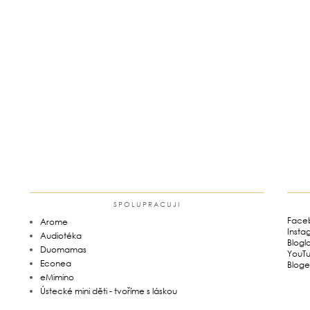
SPOLUPRACUJI
Face
Arome
Insta
Audiotéka
Blogl
Duomamas
YouT
Econea
Bloge
eMimino
Ústecké mini děti - tvoříme s láskou