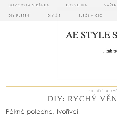
DOMOVSKÁ STRÁNKA
KOSMETIKA
VAŘEN
DIY PLETENÍ
DIY ŠITÍ
SLEČNA GIGI
PONDĚLÍ 18. KV
DIY: RYCHÝ VĚ
Pěkné poledne, tvořivci,