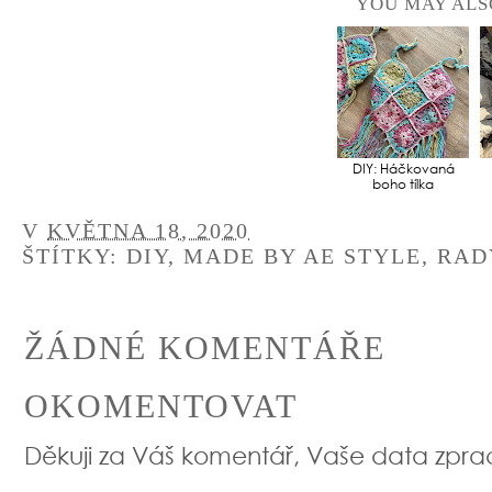
YOU MAY ALS
DIY: Háčkovaná
boho tílka
V
KVĚTNA 18, 2020
ŠTÍTKY:
DIY
,
MADE BY AE STYLE
,
RAD
ŽÁDNÉ KOMENTÁŘE
OKOMENTOVAT
Děkuji za Váš komentář, Vaše data zpr