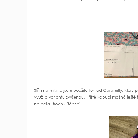
Střih na mikinu jsem použila ten od Caramilly, který j
využila variantu zvýšenou. Příště kapuci možná ještě 
na délku trochu "táhne" .