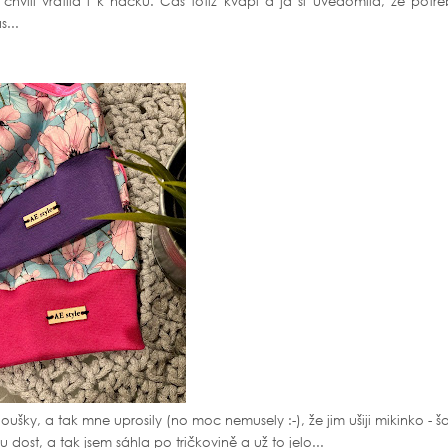
chvíli vrátila i k háčku. Čas totiž kvapí a já si uvědomila, že potře
s...
 oušky, a tak mne uprosily (no moc nemusely :-), že jim ušiji mikinko - š
u dost, a tak jsem sáhla po tričkovině a už to jelo...