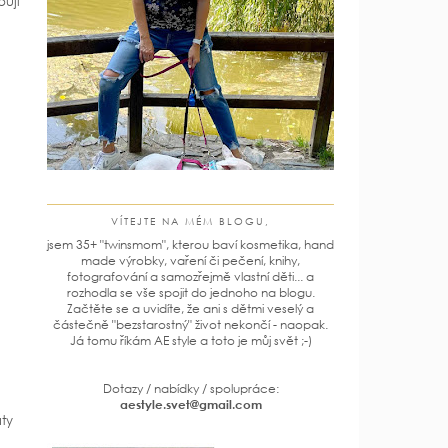
buji
VÍTEJTE NA MÉM BLOGU,
jsem 35+ "twinsmom", kterou baví kosmetika, hand
made výrobky, vaření či pečení, knihy,
fotografování a samozřejmě vlastní děti... a
rozhodla se vše spojit do jednoho na blogu.
Začtěte se a uvidíte, že ani s dětmi veselý a
částečně "bezstarostný" život nekončí - naopak.
Já tomu říkám AE style a toto je můj svět ;-)
Dotazy / nabídky / spolupráce:
aestyle.svet@gmail.com
aty