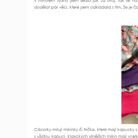
v minulém týdnu jsem sedla jak za stroj, tak se na 
dodělat pár věcí, které jsem odkládala s tím, že je ča
Cácorky milují mikinky či trička, které mají kapucky s
s ušatou kapucí. Klasických silnějších mikin mají vcelk