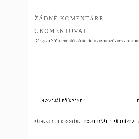
ŽÁDNÉ KOMENTÁŘE
OKOMENTOVAT
Děkuji za Váš komentář, Vaše data zpracovávám v soulad
NOVĚJŠÍ PŘÍSPĚVEK
PŘIHLÁSIT SE K ODBĚRU:
KOMENTÁŘE K PŘÍSPĚVKU 