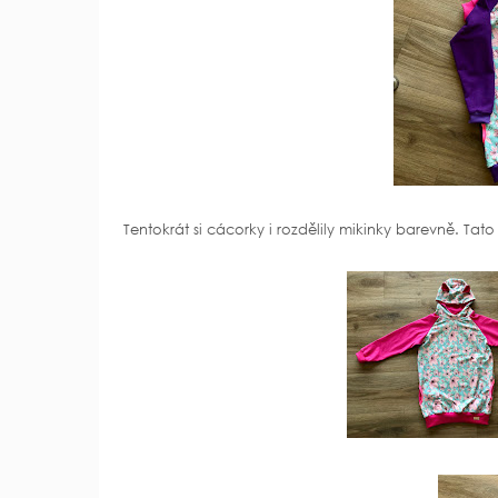
Tentokrát si cácorky i rozdělily mikinky barevně. Tat