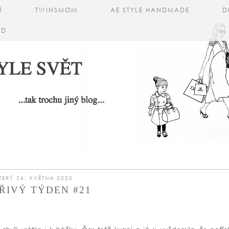
Í
TWINSMOM
AE STYLE HANDMADE
D
AD
TERÝ 26. KVĚTNA 2020
ŘIVÝ TÝDEN #21