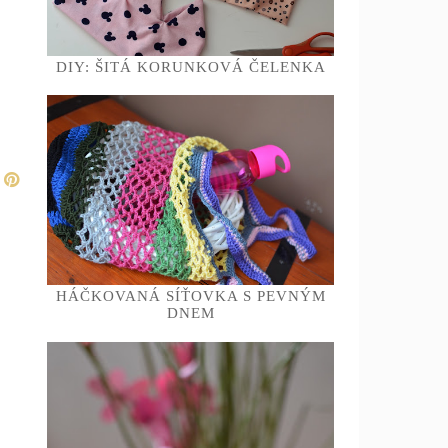
DIY: ŠITÁ KORUNKOVÁ ČELENKA
HÁČKOVANÁ SÍŤOVKA S PEVNÝM
DNEM