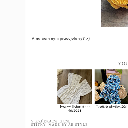
A na čem nyní pracujete vy? :-)
YOU
Tvořivý týden #44-
Tvořivé chvilky: Září
46/2023
V
KVĚTNA 26, 2020
ŠTÍTKY:
MADE BY AE STYLE