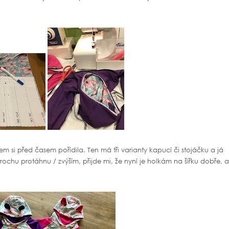
sem si před časem pořídila. Ten má tři varianty kapucí či stojáčku a já
trochu protáhnu / zvýším, přijde mi, že nyní je holkám na šířku dobře, a