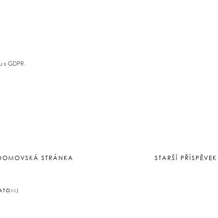
u s GDPR.
DOMOVSKÁ STRÁNKA
STARŠÍ PŘÍSPĚVEK
(ATOM)