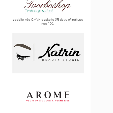
zadejte kód CMVN a získejte 5% slevu při nákupu
nad 100,-