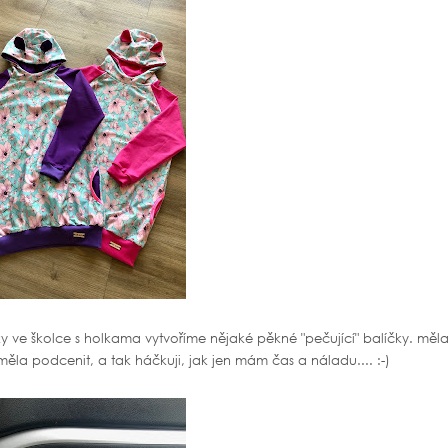
ky ve školce s holkama vytvoříme nějaké pěkné "pečující" balíčky. měl
neměla podcenit, a tak háčkuji, jak jen mám čas a náladu.... :-)