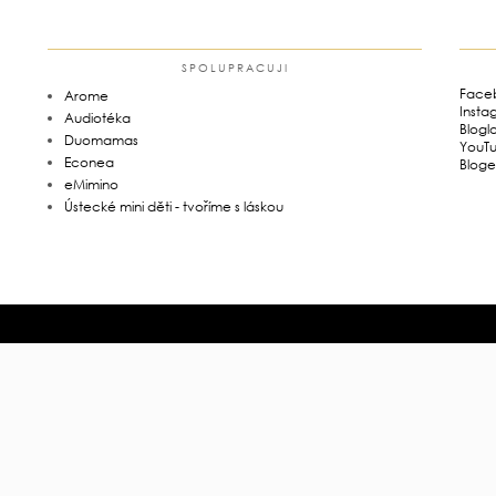
SPOLUPRACUJI
Face
Arome
Insta
Audiotéka
Blogl
Duomamas
YouT
Econea
Bloge
eMimino
Ústecké mini děti - tvoříme s láskou