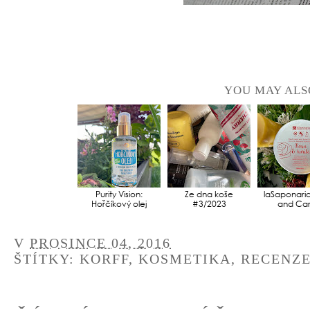
YOU MAY ALS
Purity Vision:
Ze dna koše
laSaponaria
Hořčíkový olej
#3/2023
and Car
V
PROSINCE 04, 2016
ŠTÍTKY:
KORFF
,
KOSMETIKA
,
RECENZ